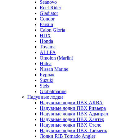
Seanovo
Reef Rider
Gladiator
Condor
Parsun
Calon Gloria
HDX
Honda
Toyama
ALLFA
Omolon (Marlin)
Hidea
Nissan Marine
Бурлак
Suzuki
Stels
Globalmarine
Надувные лодки
Надувные лодки ПВХ АКВА
Надувные лодки ПВХ Ривьера
Надувные лодки ПВХ Адмирал
Надувные лодки ПВХ Хантер
Надувные лодки ПВХ Стелс
Надувные лодки ПВХ Таймень
Лодки RIB Tornado Angler