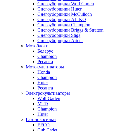
Снегоуборщики Wolf Garten
Снегоуборщики Huter
Снегоуборщики McCulloch
Снегоуборщики AL-KO
Снегоуборщики Champion
Снегоуборщики Briggs & Stratton
Снегоуборщики Stiga
Снегоуборщики Ariens
Мотоблоки
Беларус
Champion
Ресанта
Мотокультиваторы
Honda
Champion
Huter
Ресанта
Электрокультиваторы
Wolf Garten
MTD
Champion
Huter
Газонокосилки
EFCO
Cub Cadet