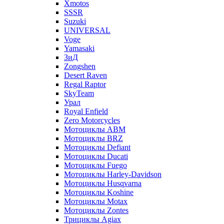
Xmotos
SSSR
Suzuki
UNIVERSAL
Voge
Yamasaki
ЗиД
Zongshen
Desert Raven
Regal Raptor
SkyTeam
Урал
Royal Enfield
Zero Motorcycles
Мотоциклы ABM
Мотоциклы BRZ
Мотоциклы Defiant
Мотоциклы Ducati
Мотоциклы Fuego
Мотоциклы Harley-Davidson
Мотоциклы Husqvarna
Мотоциклы Koshine
Мотоциклы Motax
Мотоциклы Zontes
Трициклы Agiax