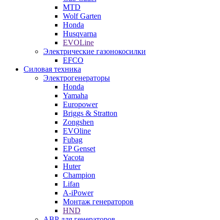
MTD
Wolf Garten
Honda
Husqvarna
EVOLine
Электрические газонокосилки
EFCO
Силовая техника
Электрогенераторы
Honda
Yamaha
Europower
Briggs & Stratton
Zongshen
EVOline
Fubag
EP Genset
Yacota
Huter
Champion
Lifan
A-iPower
Монтаж генераторов
HND
АВР для генераторов