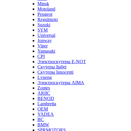
Minsk
Motoland
Peugeot
Regulmoto
Suzuki
SYM
Universal
Jonway
Viper
Yamasaki
CPI
Электроскутеры E-NOT
Скутеры Italjet
Скутеры Innocenti
Lvneng
Электроскутеры AIMA
Zontes
ARIIC
BENOD
Lambretta
OEM
YADEA
BC
BMW
SPRMOTORS