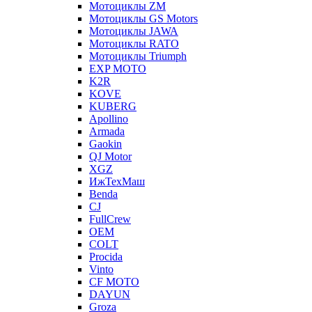
Мотоциклы ZM
Мотоциклы GS Motors
Мотоциклы JAWA
Мотоциклы RATO
Мотоциклы Triumph
EXP MOTO
K2R
KOVE
KUBERG
Apollino
Armada
Gaokin
QJ Motor
XGZ
ИжТехМаш
Benda
CJ
FullCrew
OEM
COLT
Procida
Vinto
CF MOTO
DAYUN
Groza