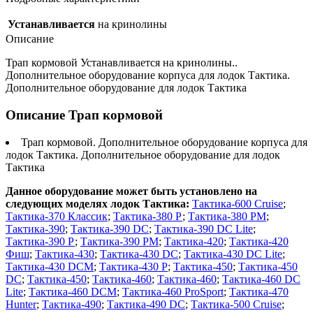
Устанавливается
на кринолины
Описание
Трап кормовой Устанавливается на кринолины..
Дополнительное оборудование корпуса для лодок Тактика.
Дополнительное оборудование для лодок Тактика
Описание Трап кормовой
Трап кормовой. Дополнительное оборудование корпуса для
лодок Тактика. Дополнительное оборудование для лодок
Тактика
Данное оборудование может быть установлено на
следующих моделях лодок Тактика:
Тактика-600 Cruise
;
Тактика-370 Классик
;
Тактика-380 Р
;
Тактика-380 PM
;
Тактика-390
;
Тактика-390 DC
;
Тактика-390 DC Lite
;
Тактика-390 Р
;
Тактика-390 РМ
;
Тактика-420
;
Тактика-420
Фиш
;
Тактика-430
;
Тактика-430 DC
;
Тактика-430 DC Lite
;
Тактика-430 DCM
;
Тактика-430 P
;
Тактика-450
;
Тактика-450
DC
;
Тактика-450
;
Тактика-460
;
Тактика-460
;
Тактика-460 DC
Lite
;
Тактика-460 DCM
;
Тактика-460 ProSport
;
Тактика-470
Hunter
;
Тактика-490
;
Тактика-490 DC
;
Тактика-500 Cruise
;