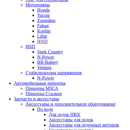
Мотопомпы
Honda
Yacota
Zongshen
Fubag
Koshin
Lifan
HND
ИБП
Stark Country
N-Power
BB-Battery
Ventura
Стабилизаторы напряжения
N-Power
Автомобильные прицепы
Прицепы МЗСА
Прицепы Сталкер
Запчасти и аксессуары
Аксессуары и дополнительное оборудование
По воде
Для лодок ПВХ
Аксессуары для лодок
Аксессуары для лодочных моторов