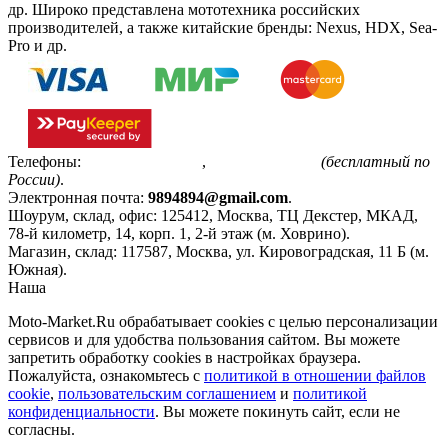
др. Широко представлена мототехника российских
производителей, а также китайские бренды: Nexus, HDX, Sea-
Pro и др.
Телефоны:
+7(495)799-85-55
,
8(800)511-48-94
(бесплатный по
России)
.
Электронная почта:
9894894@gmail.com
.
Шоурум, склад, офис:
125412
,
Москва
,
ТЦ Декстер, МКАД,
78-й километр, 14, корп. 1, 2-й этаж (м. Ховрино)
.
Магазин, склад:
117587
,
Москва
,
ул. Кировоградская, 11 Б (м.
Южная)
.
Наша
Политика конфиденциальности
Moto-Market.Ru обрабатывает сookies с целью персонализации
сервисов и для удобства пользования сайтом. Вы можете
запретить обработку сookies в настройках браузера.
Пожалуйста, ознакомьтесь с
политикой в отношении файлов
cookie
,
пользовательским соглашением
и
политикой
конфиденциальности
. Вы можете покинуть сайт, если не
согласны.