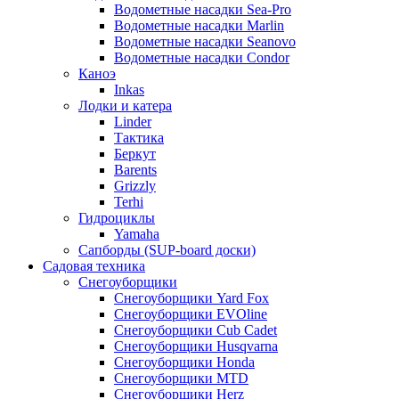
Водометные насадки Sea-Pro
Водометные насадки Marlin
Водометные насадки Seanovo
Водометные насадки Condor
Каноэ
Inkas
Лодки и катера
Linder
Тактика
Беркут
Barents
Grizzly
Terhi
Гидроциклы
Yamaha
Сапборды (SUP-board доски)
Садовая техника
Снегоуборщики
Снегоуборщики Yard Fox
Снегоуборщики EVOline
Снегоуборщики Cub Cadet
Снегоуборщики Husqvarna
Снегоуборщики Honda
Снегоуборщики MTD
Снегоуборщики Herz