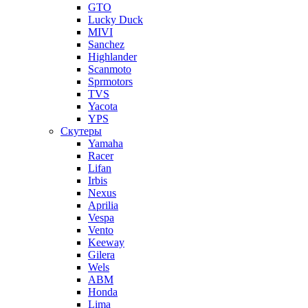
GTO
Lucky Duck
MIVI
Sanchez
Highlander
Scanmoto
Sprmotors
TVS
Yacota
YPS
Скутеры
Yamaha
Racer
Lifan
Irbis
Nexus
Aprilia
Vespa
Vento
Keeway
Gilera
Wels
ABM
Honda
Lima