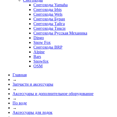
Снегоходы
Снегоходы Yamaha
Снегоходы Irbis
Снегоходы Wels
Снегоходы Буран
Снегоходы Тайга
Снегоходы Тикси
Снегоходы Русская Механика
Dingo
Snow Fox
Снегоходы BRP
Alpine
Bars
Snowfox
OSM
Главная
→
Запчасти и аксессуары
→
Аксессуары и дополнительное оборудование
→
По воде
→
Аксессуары для лодок