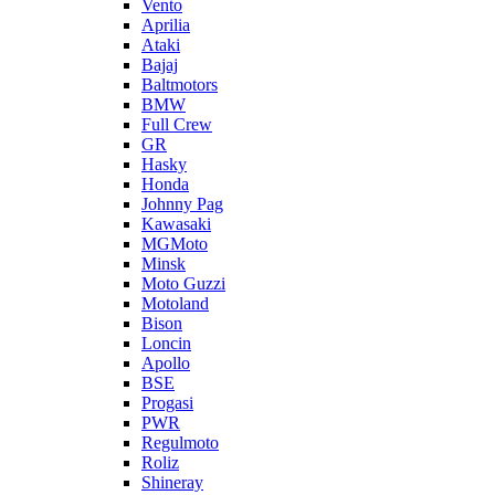
Vento
Aprilia
Ataki
Bajaj
Baltmotors
BMW
Full Crew
GR
Hasky
Honda
Johnny Pag
Kawasaki
MGMoto
Minsk
Moto Guzzi
Motoland
Bison
Loncin
Apollo
BSE
Progasi
PWR
Regulmoto
Roliz
Shineray