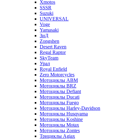
Xmotos
SSSR
Suzuki
UNIVERSAL
Voge
Yamasaki
ЗиД
Zongshen
Desert Raven
Regal Raptor
SkyTeam
Урал
Royal Enfield
Zero Motorcycles
Мотоциклы ABM
Мотоциклы BRZ
Мотоциклы Defiant
Мотоциклы Ducati
Мотоциклы Fuego
Мотоциклы Harley-Davidson
Мотоциклы Husqvarna
Мотоциклы Koshine
Мотоциклы Motax
Мотоциклы Zontes
Трициклы Agiax