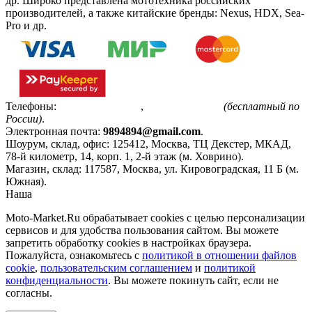
др. Широко представлена мототехника российских
производителей, а также китайские бренды: Nexus, HDX, Sea-
Pro и др.
Телефоны:
+7(495)799-85-55
,
8(800)511-48-94
(бесплатный по
России)
.
Электронная почта:
9894894@gmail.com
.
Шоурум, склад, офис:
125412
,
Москва
,
ТЦ Декстер, МКАД,
78-й километр, 14, корп. 1, 2-й этаж (м. Ховрино)
.
Магазин, склад:
117587
,
Москва
,
ул. Кировоградская, 11 Б (м.
Южная)
.
Наша
Политика конфиденциальности
Moto-Market.Ru обрабатывает сookies с целью персонализации
сервисов и для удобства пользования сайтом. Вы можете
запретить обработку сookies в настройках браузера.
Пожалуйста, ознакомьтесь с
политикой в отношении файлов
cookie
,
пользовательским соглашением
и
политикой
конфиденциальности
. Вы можете покинуть сайт, если не
согласны.