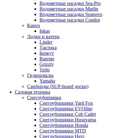
Водометные насадки Sea-Pro
Водометные насадки Marlin
Водометные насадки Seanovo
Водометные насадки Condor
Каноэ
Inkas
Лодки и катера
Linder
Тактика
Беркут
Barents
Grizzly
Terhi
Гидроциклы
Yamaha
Сапборды (SUP-board доски)
Садовая техника
Снегоуборщики
Снегоуборщики Yard Fox
Снегоуборщики EVOline
Снегоуборщики Cub Cadet
Снегоуборщики Husqvarna
Снегоуборщики Honda
Снегоуборщики MTD
Снегоуборщики Herz