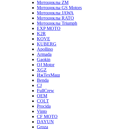
Мотоциклы ZM
Мотоциклы GS Motors
Мотоциклы JAWA
Мотоциклы RATO
Мотоциклы Triumph
EXP MOTO
K2R
KOVE
KUBERG
Apollino
Armada
Gaokin
QJ Motor
XGZ
ИжТехМаш
Benda
CJ
FullCrew
OEM
COLT
Procida
Vinto
CF MOTO
DAYUN
Groza