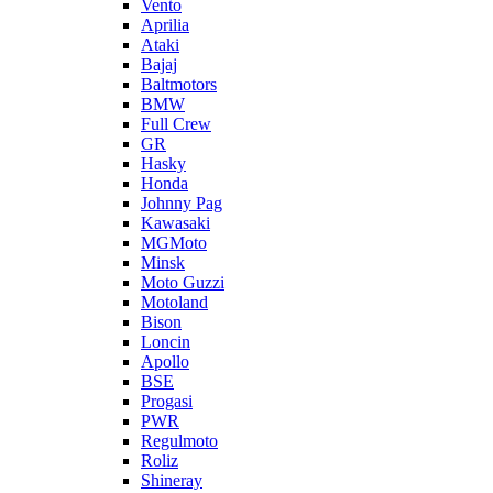
Vento
Aprilia
Ataki
Bajaj
Baltmotors
BMW
Full Crew
GR
Hasky
Honda
Johnny Pag
Kawasaki
MGMoto
Minsk
Moto Guzzi
Motoland
Bison
Loncin
Apollo
BSE
Progasi
PWR
Regulmoto
Roliz
Shineray