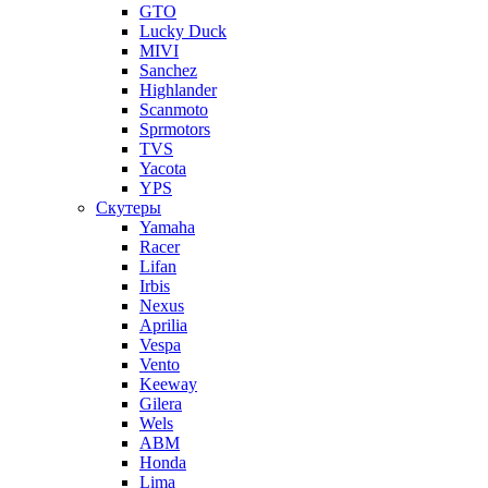
GTO
Lucky Duck
MIVI
Sanchez
Highlander
Scanmoto
Sprmotors
TVS
Yacota
YPS
Скутеры
Yamaha
Racer
Lifan
Irbis
Nexus
Aprilia
Vespa
Vento
Keeway
Gilera
Wels
ABM
Honda
Lima