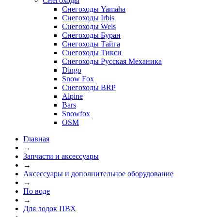
Снегоходы
Снегоходы Yamaha
Снегоходы Irbis
Снегоходы Wels
Снегоходы Буран
Снегоходы Тайга
Снегоходы Тикси
Снегоходы Русская Механика
Dingo
Snow Fox
Снегоходы BRP
Alpine
Bars
Snowfox
OSM
Главная
→
Запчасти и аксессуары
→
Аксессуары и дополнительное оборудование
→
По воде
→
Для лодок ПВХ