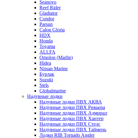
Seanovo
Reef Rider
Gladiator
Condor
Parsun
Calon Gloria
HDX
Honda
Toyama
ALLFA
Omolon (Marlin)
Hidea
Nissan Marine
Бурлак
Suzuki
Stels
Globalmarine
Надувные лодки
Надувные лодки ПВХ АКВА
Надувные лодки ПВХ Ривьера
Надувные лодки ПВХ Адмирал
Надувные лодки ПВХ Хантер
Надувные лодки ПВХ Стелс
Надувные лодки ПВХ Таймень
Лодки RIB Tornado Angler