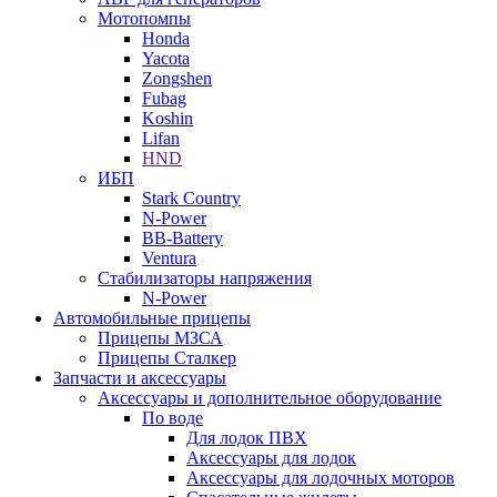
Мотопомпы
Honda
Yacota
Zongshen
Fubag
Koshin
Lifan
HND
ИБП
Stark Country
N-Power
BB-Battery
Ventura
Стабилизаторы напряжения
N-Power
Автомобильные прицепы
Прицепы МЗСА
Прицепы Сталкер
Запчасти и аксессуары
Аксессуары и дополнительное оборудование
По воде
Для лодок ПВХ
Аксессуары для лодок
Аксессуары для лодочных моторов