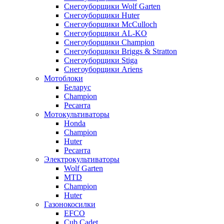
Снегоуборщики Wolf Garten
Снегоуборщики Huter
Снегоуборщики McCulloch
Снегоуборщики AL-KO
Снегоуборщики Champion
Снегоуборщики Briggs & Stratton
Снегоуборщики Stiga
Снегоуборщики Ariens
Мотоблоки
Беларус
Champion
Ресанта
Мотокультиваторы
Honda
Champion
Huter
Ресанта
Электрокультиваторы
Wolf Garten
MTD
Champion
Huter
Газонокосилки
EFCO
Cub Cadet