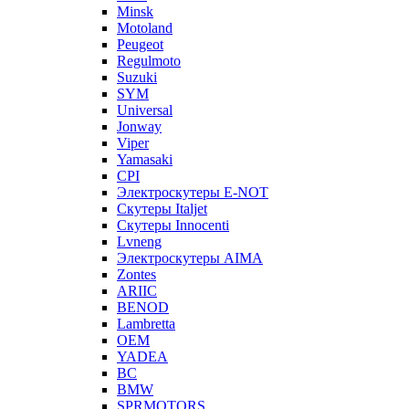
Minsk
Motoland
Peugeot
Regulmoto
Suzuki
SYM
Universal
Jonway
Viper
Yamasaki
CPI
Электроскутеры E-NOT
Скутеры Italjet
Скутеры Innocenti
Lvneng
Электроскутеры AIMA
Zontes
ARIIC
BENOD
Lambretta
OEM
YADEA
BC
BMW
SPRMOTORS