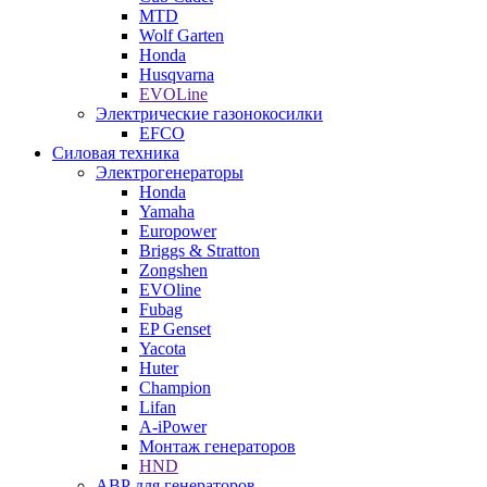
MTD
Wolf Garten
Honda
Husqvarna
EVOLine
Электрические газонокосилки
EFCO
Силовая техника
Электрогенераторы
Honda
Yamaha
Europower
Briggs & Stratton
Zongshen
EVOline
Fubag
EP Genset
Yacota
Huter
Champion
Lifan
A-iPower
Монтаж генераторов
HND
АВР для генераторов