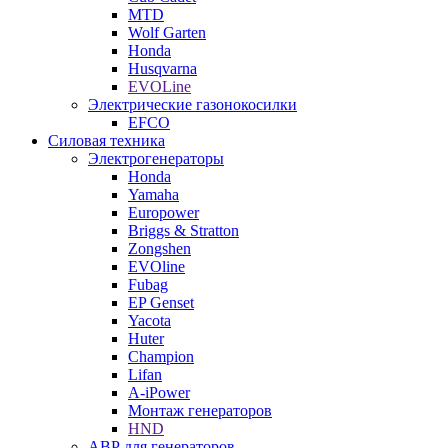
MTD
Wolf Garten
Honda
Husqvarna
EVOLine
Электрические газонокосилки
EFCO
Силовая техника
Электрогенераторы
Honda
Yamaha
Europower
Briggs & Stratton
Zongshen
EVOline
Fubag
EP Genset
Yacota
Huter
Champion
Lifan
A-iPower
Монтаж генераторов
HND
АВР для генераторов