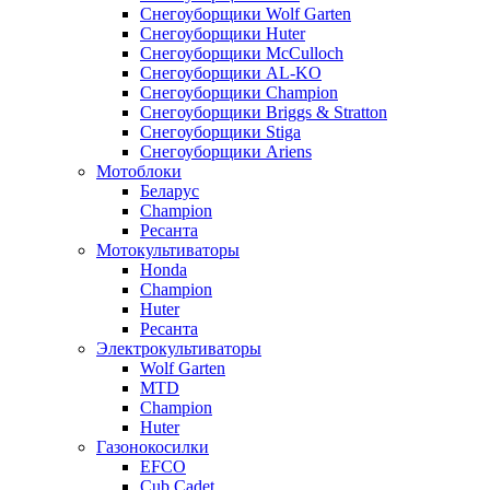
Снегоуборщики Wolf Garten
Снегоуборщики Huter
Снегоуборщики McCulloch
Снегоуборщики AL-KO
Снегоуборщики Champion
Снегоуборщики Briggs & Stratton
Снегоуборщики Stiga
Снегоуборщики Ariens
Мотоблоки
Беларус
Champion
Ресанта
Мотокультиваторы
Honda
Champion
Huter
Ресанта
Электрокультиваторы
Wolf Garten
MTD
Champion
Huter
Газонокосилки
EFCO
Cub Cadet