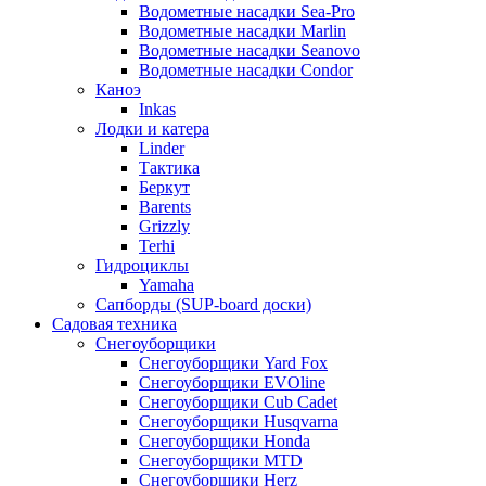
Водометные насадки Sea-Pro
Водометные насадки Marlin
Водометные насадки Seanovo
Водометные насадки Condor
Каноэ
Inkas
Лодки и катера
Linder
Тактика
Беркут
Barents
Grizzly
Terhi
Гидроциклы
Yamaha
Сапборды (SUP-board доски)
Садовая техника
Снегоуборщики
Снегоуборщики Yard Fox
Снегоуборщики EVOline
Снегоуборщики Cub Cadet
Снегоуборщики Husqvarna
Снегоуборщики Honda
Снегоуборщики MTD
Снегоуборщики Herz