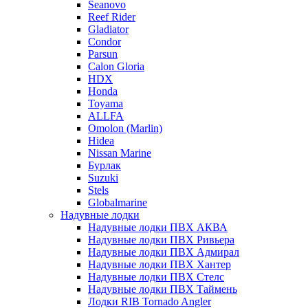
Seanovo
Reef Rider
Gladiator
Condor
Parsun
Calon Gloria
HDX
Honda
Toyama
ALLFA
Omolon (Marlin)
Hidea
Nissan Marine
Бурлак
Suzuki
Stels
Globalmarine
Надувные лодки
Надувные лодки ПВХ АКВА
Надувные лодки ПВХ Ривьера
Надувные лодки ПВХ Адмирал
Надувные лодки ПВХ Хантер
Надувные лодки ПВХ Стелс
Надувные лодки ПВХ Таймень
Лодки RIB Tornado Angler