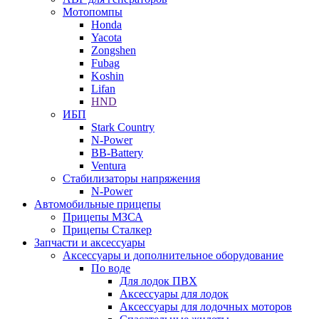
Мотопомпы
Honda
Yacota
Zongshen
Fubag
Koshin
Lifan
HND
ИБП
Stark Country
N-Power
BB-Battery
Ventura
Стабилизаторы напряжения
N-Power
Автомобильные прицепы
Прицепы МЗСА
Прицепы Сталкер
Запчасти и аксессуары
Аксессуары и дополнительное оборудование
По воде
Для лодок ПВХ
Аксессуары для лодок
Аксессуары для лодочных моторов