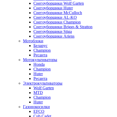
Снегоуборщики Wolf Garten
Снегоуборщики Huter
Снегоуборщики McCulloch
Снегоуборщики AL-KO
Снегоуборщики Champion
Снегоуборщики Briggs & Stratton
Снегоуборщики Stiga
Снегоуборщики Ariens
Мотоблоки
Беларус
Champion
Ресанта
Мотокультиваторы
Honda
Champion
Huter
Ресанта
Электрокультиваторы
Wolf Garten
MTD
Champion
Huter
Газонокосилки
EFCO
Cub Cadet