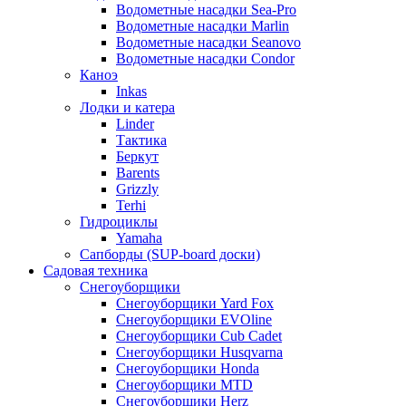
Водометные насадки Sea-Pro
Водометные насадки Marlin
Водометные насадки Seanovo
Водометные насадки Condor
Каноэ
Inkas
Лодки и катера
Linder
Тактика
Беркут
Barents
Grizzly
Terhi
Гидроциклы
Yamaha
Сапборды (SUP-board доски)
Садовая техника
Снегоуборщики
Снегоуборщики Yard Fox
Снегоуборщики EVOline
Снегоуборщики Cub Cadet
Снегоуборщики Husqvarna
Снегоуборщики Honda
Снегоуборщики MTD
Снегоуборщики Herz