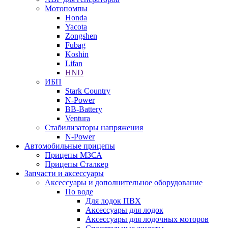
Мотопомпы
Honda
Yacota
Zongshen
Fubag
Koshin
Lifan
HND
ИБП
Stark Country
N-Power
BB-Battery
Ventura
Стабилизаторы напряжения
N-Power
Автомобильные прицепы
Прицепы МЗСА
Прицепы Сталкер
Запчасти и аксессуары
Аксессуары и дополнительное оборудование
По воде
Для лодок ПВХ
Аксессуары для лодок
Аксессуары для лодочных моторов