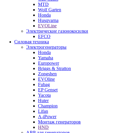
MTD
Wolf Garten
Honda
Husqvarna
EVOLine
Электрические газонокосилки
EFCO
Силовая техника
Электрогенераторы
Honda
Yamaha
Europower
Briggs & Stratton
Zongshen
EVOline
Fubag
EP Genset
Yacota
Huter
Champion
Lifan
A-iPower
Монтаж генераторов
HND
АВР для генераторов