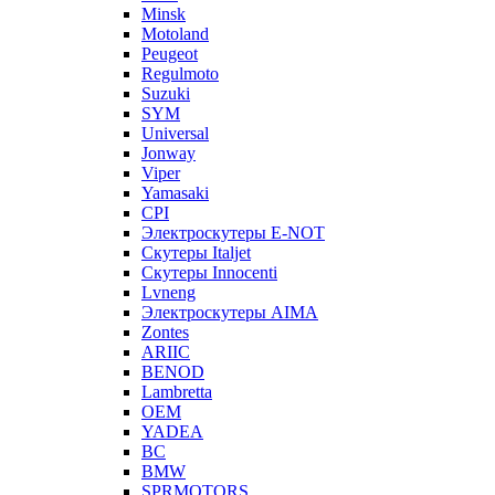
Minsk
Motoland
Peugeot
Regulmoto
Suzuki
SYM
Universal
Jonway
Viper
Yamasaki
CPI
Электроскутеры E-NOT
Скутеры Italjet
Скутеры Innocenti
Lvneng
Электроскутеры AIMA
Zontes
ARIIC
BENOD
Lambretta
OEM
YADEA
BC
BMW
SPRMOTORS