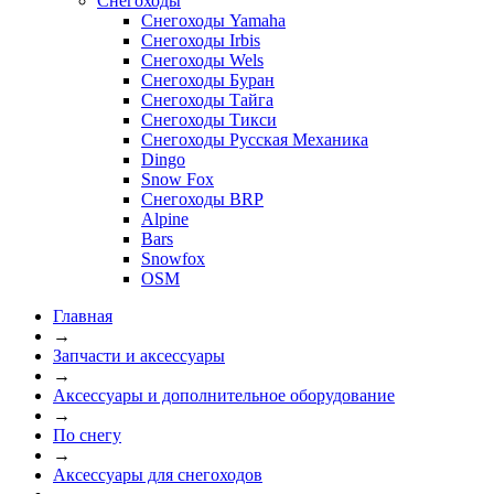
Снегоходы
Снегоходы Yamaha
Снегоходы Irbis
Снегоходы Wels
Снегоходы Буран
Снегоходы Тайга
Снегоходы Тикси
Снегоходы Русская Механика
Dingo
Snow Fox
Снегоходы BRP
Alpine
Bars
Snowfox
OSM
Главная
→
Запчасти и аксессуары
→
Аксессуары и дополнительное оборудование
→
По снегу
→
Аксессуары для снегоходов