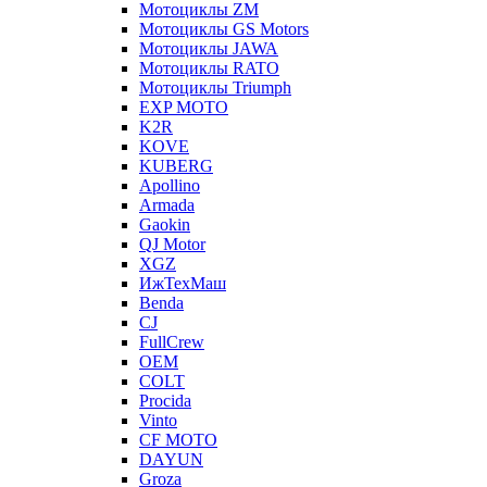
Мотоциклы ZM
Мотоциклы GS Motors
Мотоциклы JAWA
Мотоциклы RATO
Мотоциклы Triumph
EXP MOTO
K2R
KOVE
KUBERG
Apollino
Armada
Gaokin
QJ Motor
XGZ
ИжТехМаш
Benda
CJ
FullCrew
OEM
COLT
Procida
Vinto
CF MOTO
DAYUN
Groza