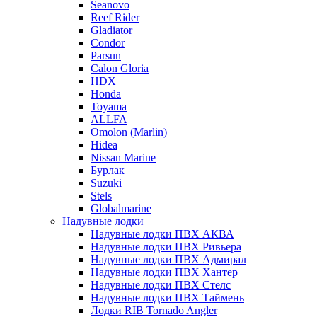
Seanovo
Reef Rider
Gladiator
Condor
Parsun
Calon Gloria
HDX
Honda
Toyama
ALLFA
Omolon (Marlin)
Hidea
Nissan Marine
Бурлак
Suzuki
Stels
Globalmarine
Надувные лодки
Надувные лодки ПВХ АКВА
Надувные лодки ПВХ Ривьера
Надувные лодки ПВХ Адмирал
Надувные лодки ПВХ Хантер
Надувные лодки ПВХ Стелс
Надувные лодки ПВХ Таймень
Лодки RIB Tornado Angler