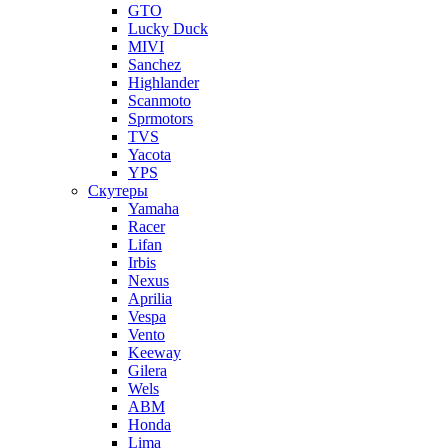
GTO
Lucky Duck
MIVI
Sanchez
Highlander
Scanmoto
Sprmotors
TVS
Yacota
YPS
Скутеры
Yamaha
Racer
Lifan
Irbis
Nexus
Aprilia
Vespa
Vento
Keeway
Gilera
Wels
ABM
Honda
Lima