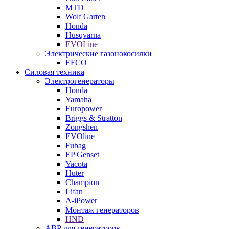
MTD
Wolf Garten
Honda
Husqvarna
EVOLine
Электрические газонокосилки
EFCO
Силовая техника
Электрогенераторы
Honda
Yamaha
Europower
Briggs & Stratton
Zongshen
EVOline
Fubag
EP Genset
Yacota
Huter
Champion
Lifan
A-iPower
Монтаж генераторов
HND
АВР для генераторов