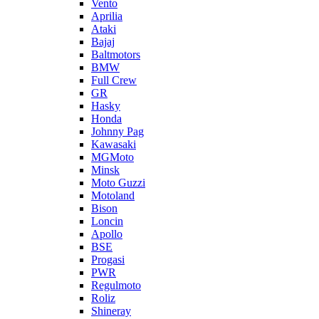
Vento
Aprilia
Ataki
Bajaj
Baltmotors
BMW
Full Crew
GR
Hasky
Honda
Johnny Pag
Kawasaki
MGMoto
Minsk
Moto Guzzi
Motoland
Bison
Loncin
Apollo
BSE
Progasi
PWR
Regulmoto
Roliz
Shineray