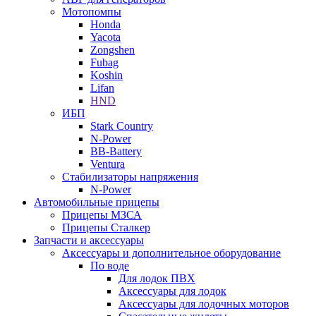
Мотопомпы
Honda
Yacota
Zongshen
Fubag
Koshin
Lifan
HND
ИБП
Stark Country
N-Power
BB-Battery
Ventura
Стабилизаторы напряжения
N-Power
Автомобильные прицепы
Прицепы МЗСА
Прицепы Сталкер
Запчасти и аксессуары
Аксессуары и дополнительное оборудование
По воде
Для лодок ПВХ
Аксессуары для лодок
Аксессуары для лодочных моторов