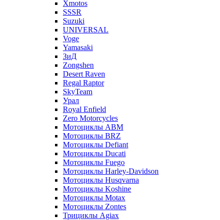
Xmotos
SSSR
Suzuki
UNIVERSAL
Voge
Yamasaki
ЗиД
Zongshen
Desert Raven
Regal Raptor
SkyTeam
Урал
Royal Enfield
Zero Motorcycles
Мотоциклы ABM
Мотоциклы BRZ
Мотоциклы Defiant
Мотоциклы Ducati
Мотоциклы Fuego
Мотоциклы Harley-Davidson
Мотоциклы Husqvarna
Мотоциклы Koshine
Мотоциклы Motax
Мотоциклы Zontes
Трициклы Agiax