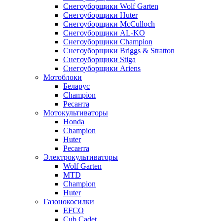
Снегоуборщики Wolf Garten
Снегоуборщики Huter
Снегоуборщики McCulloch
Снегоуборщики AL-KO
Снегоуборщики Champion
Снегоуборщики Briggs & Stratton
Снегоуборщики Stiga
Снегоуборщики Ariens
Мотоблоки
Беларус
Champion
Ресанта
Мотокультиваторы
Honda
Champion
Huter
Ресанта
Электрокультиваторы
Wolf Garten
MTD
Champion
Huter
Газонокосилки
EFCO
Cub Cadet