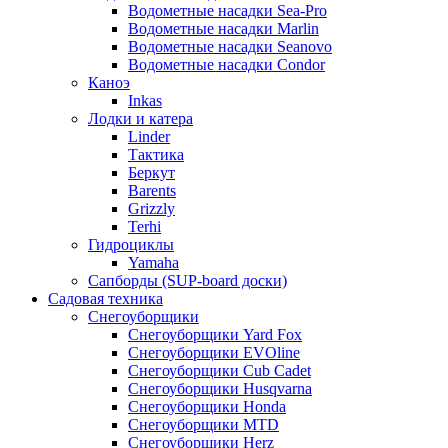
Водометные насадки Sea-Pro
Водометные насадки Marlin
Водометные насадки Seanovo
Водометные насадки Condor
Каноэ
Inkas
Лодки и катера
Linder
Тактика
Беркут
Barents
Grizzly
Terhi
Гидроциклы
Yamaha
Сапборды (SUP-board доски)
Садовая техника
Снегоуборщики
Снегоуборщики Yard Fox
Снегоуборщики EVOline
Снегоуборщики Cub Cadet
Снегоуборщики Husqvarna
Снегоуборщики Honda
Снегоуборщики MTD
Снегоуборщики Herz