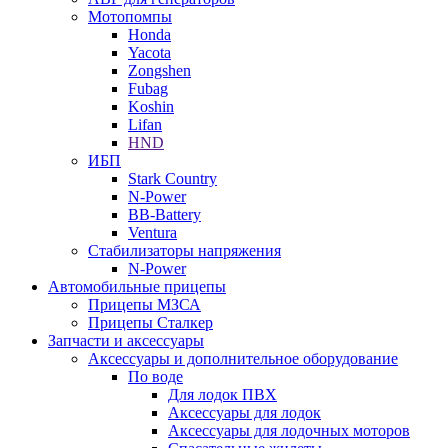
Мотопомпы
Honda
Yacota
Zongshen
Fubag
Koshin
Lifan
HND
ИБП
Stark Country
N-Power
BB-Battery
Ventura
Стабилизаторы напряжения
N-Power
Автомобильные прицепы
Прицепы МЗСА
Прицепы Сталкер
Запчасти и аксессуары
Аксессуары и дополнительное оборудование
По воде
Для лодок ПВХ
Аксессуары для лодок
Аксессуары для лодочных моторов