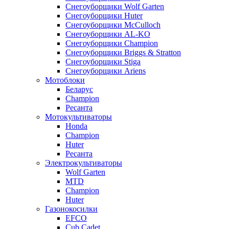
Снегоуборщики Wolf Garten
Снегоуборщики Huter
Снегоуборщики McCulloch
Снегоуборщики AL-KO
Снегоуборщики Champion
Снегоуборщики Briggs & Stratton
Снегоуборщики Stiga
Снегоуборщики Ariens
Мотоблоки
Беларус
Champion
Ресанта
Мотокультиваторы
Honda
Champion
Huter
Ресанта
Электрокультиваторы
Wolf Garten
MTD
Champion
Huter
Газонокосилки
EFCO
Cub Cadet