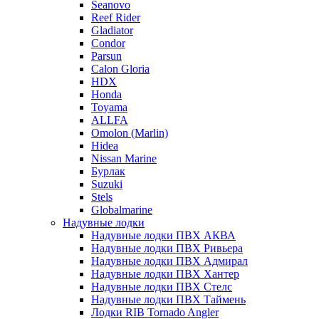
Seanovo
Reef Rider
Gladiator
Condor
Parsun
Calon Gloria
HDX
Honda
Toyama
ALLFA
Omolon (Marlin)
Hidea
Nissan Marine
Бурлак
Suzuki
Stels
Globalmarine
Надувные лодки
Надувные лодки ПВХ АКВА
Надувные лодки ПВХ Ривьера
Надувные лодки ПВХ Адмирал
Надувные лодки ПВХ Хантер
Надувные лодки ПВХ Стелс
Надувные лодки ПВХ Таймень
Лодки RIB Tornado Angler