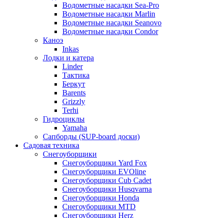
Водометные насадки Sea-Pro
Водометные насадки Marlin
Водометные насадки Seanovo
Водометные насадки Condor
Каноэ
Inkas
Лодки и катера
Linder
Тактика
Беркут
Barents
Grizzly
Terhi
Гидроциклы
Yamaha
Сапборды (SUP-board доски)
Садовая техника
Снегоуборщики
Снегоуборщики Yard Fox
Снегоуборщики EVOline
Снегоуборщики Cub Cadet
Снегоуборщики Husqvarna
Снегоуборщики Honda
Снегоуборщики MTD
Снегоуборщики Herz