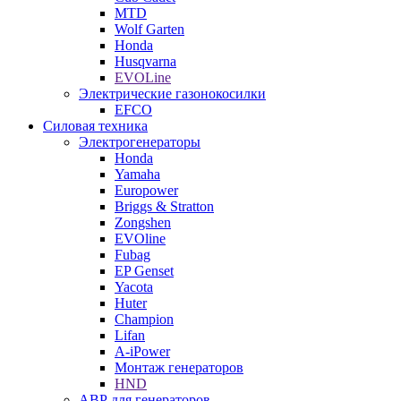
MTD
Wolf Garten
Honda
Husqvarna
EVOLine
Электрические газонокосилки
EFCO
Силовая техника
Электрогенераторы
Honda
Yamaha
Europower
Briggs & Stratton
Zongshen
EVOline
Fubag
EP Genset
Yacota
Huter
Champion
Lifan
A-iPower
Монтаж генераторов
HND
АВР для генераторов