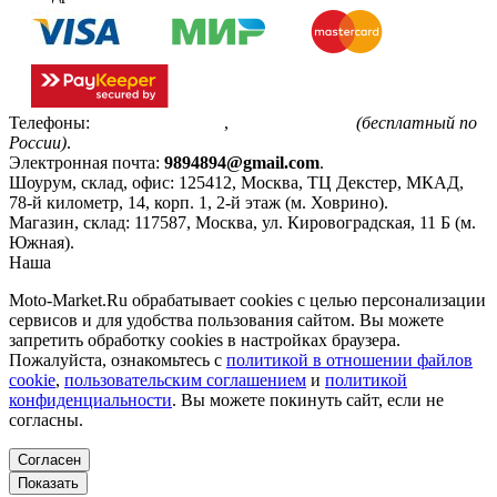
Телефоны:
+7(495)799-85-55
,
8(800)511-48-94
(бесплатный по
России)
.
Электронная почта:
9894894@gmail.com
.
Шоурум, склад, офис:
125412
,
Москва
,
ТЦ Декстер, МКАД,
78-й километр, 14, корп. 1, 2-й этаж (м. Ховрино)
.
Магазин, склад:
117587
,
Москва
,
ул. Кировоградская, 11 Б (м.
Южная)
.
Наша
Политика конфиденциальности
Moto-Market.Ru обрабатывает сookies с целью персонализации
сервисов и для удобства пользования сайтом. Вы можете
запретить обработку сookies в настройках браузера.
Пожалуйста, ознакомьтесь с
политикой в отношении файлов
cookie
,
пользовательским соглашением
и
политикой
конфиденциальности
. Вы можете покинуть сайт, если не
согласны.
Согласен
Показать