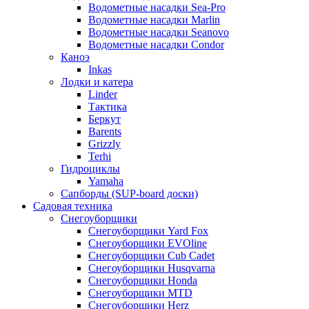
Водометные насадки Sea-Pro
Водометные насадки Marlin
Водометные насадки Seanovo
Водометные насадки Condor
Каноэ
Inkas
Лодки и катера
Linder
Тактика
Беркут
Barents
Grizzly
Terhi
Гидроциклы
Yamaha
Сапборды (SUP-board доски)
Садовая техника
Снегоуборщики
Снегоуборщики Yard Fox
Снегоуборщики EVOline
Снегоуборщики Cub Cadet
Снегоуборщики Husqvarna
Снегоуборщики Honda
Снегоуборщики MTD
Снегоуборщики Herz