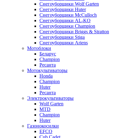
Снегоуборщики Wolf Garten
Снегоуборщики Huter
Снегоуборщики McCulloch
Снегоуборщики AL-KO
Снегоуборщики Champion
Снегоуборщики Briggs & Stratton
Снегоуборщики Stiga
Снегоуборщики Ariens
Мотоблоки
Беларус
Champion
Ресанта
Мотокультиваторы
Honda
Champion
Huter
Ресанта
Электрокультиваторы
Wolf Garten
MTD
Champion
Huter
Газонокосилки
EFCO
Cub Cadet