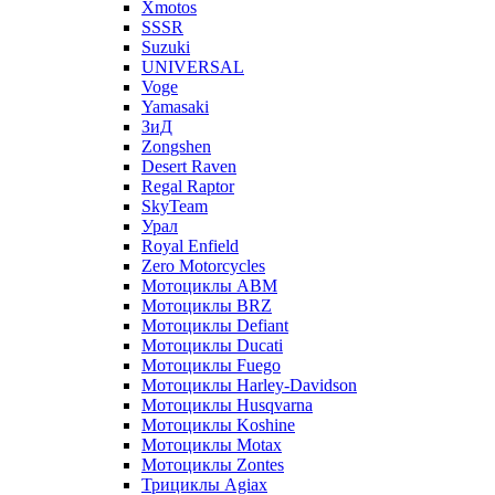
Xmotos
SSSR
Suzuki
UNIVERSAL
Voge
Yamasaki
ЗиД
Zongshen
Desert Raven
Regal Raptor
SkyTeam
Урал
Royal Enfield
Zero Motorcycles
Мотоциклы ABM
Мотоциклы BRZ
Мотоциклы Defiant
Мотоциклы Ducati
Мотоциклы Fuego
Мотоциклы Harley-Davidson
Мотоциклы Husqvarna
Мотоциклы Koshine
Мотоциклы Motax
Мотоциклы Zontes
Трициклы Agiax