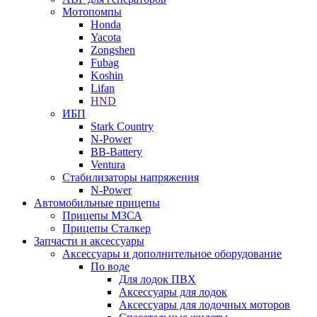
Мотопомпы
Honda
Yacota
Zongshen
Fubag
Koshin
Lifan
HND
ИБП
Stark Country
N-Power
BB-Battery
Ventura
Стабилизаторы напряжения
N-Power
Автомобильные прицепы
Прицепы МЗСА
Прицепы Сталкер
Запчасти и аксессуары
Аксессуары и дополнительное оборудование
По воде
Для лодок ПВХ
Аксессуары для лодок
Аксессуары для лодочных моторов