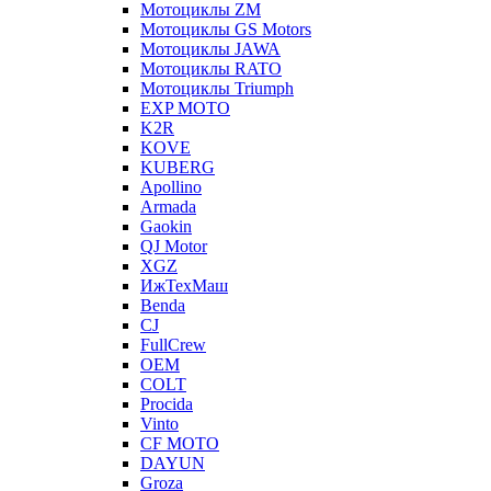
Мотоциклы ZM
Мотоциклы GS Motors
Мотоциклы JAWA
Мотоциклы RATO
Мотоциклы Triumph
EXP MOTO
K2R
KOVE
KUBERG
Apollino
Armada
Gaokin
QJ Motor
XGZ
ИжТехМаш
Benda
CJ
FullCrew
OEM
COLT
Procida
Vinto
CF MOTO
DAYUN
Groza