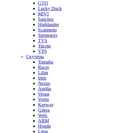
GTO
Lucky Duck
MIVI
Sanchez
Highlander
Scanmoto
Sprmotors
TVS
Yacota
YPS
Скутеры
Yamaha
Racer
Lifan
Irbis
Nexus
Aprilia
Vespa
Vento
Keeway
Gilera
Wels
ABM
Honda
Lima