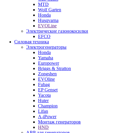
MTD
Wolf Garten
Honda
Husqvarna
EVOLine
Электрические газонокосилки
EFCO
Силовая техника
Электрогенераторы
Honda
Yamaha
Europower
Briggs & Stratton
Zongshen
EVOline
Fubag
EP Genset
Yacota
Huter
Champion
Lifan
A-iPower
Монтаж генераторов
HND
АВР для генераторов