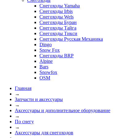
Снегоходы
Снегоходы Yamaha
Снегоходы Irbis
Снегоходы Wels
Снегоходы Буран
Снегоходы Тайга
Снегоходы Тикси
Снегоходы Русская Механика
Dingo
Snow Fox
Снегоходы BRP
Alpine
Bars
Snowfox
OSM
Главная
→
Запчасти и аксессуары
→
Аксессуары и дополнительное оборудование
→
По снегу
→
Аксессуары для снегоходов