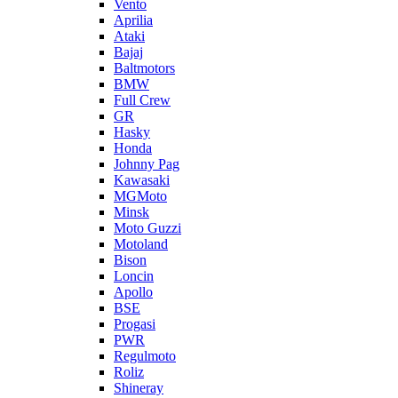
Vento
Aprilia
Ataki
Bajaj
Baltmotors
BMW
Full Crew
GR
Hasky
Honda
Johnny Pag
Kawasaki
MGMoto
Minsk
Moto Guzzi
Motoland
Bison
Loncin
Apollo
BSE
Progasi
PWR
Regulmoto
Roliz
Shineray