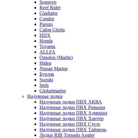
Seanovo
Reef Rider
Gladiator
Condor
Parsun
Calon Gloria
HDX
Honda
Toyama
ALLFA
Omolon (Marlin)
Hidea
Nissan Marine
Бурлак
Suzuki
Stels
Globalmarine
Надувные лодки
Надувные лодки ПВХ АКВА
Надувные лодки ПВХ Ривьера
Надувные лодки ПВХ Адмирал
Надувные лодки ПВХ Хантер
Надувные лодки ПВХ Стелс
Надувные лодки ПВХ Таймень
Лодки RIB Tornado Angler