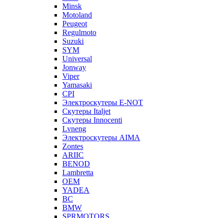
Minsk
Motoland
Peugeot
Regulmoto
Suzuki
SYM
Universal
Jonway
Viper
Yamasaki
CPI
Электроскутеры E-NOT
Скутеры Italjet
Скутеры Innocenti
Lvneng
Электроскутеры AIMA
Zontes
ARIIC
BENOD
Lambretta
OEM
YADEA
BC
BMW
SPRMOTORS