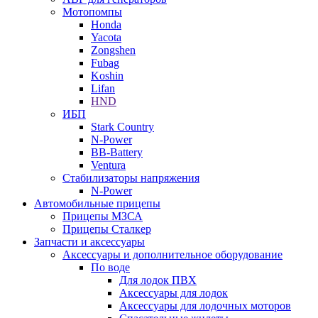
Мотопомпы
Honda
Yacota
Zongshen
Fubag
Koshin
Lifan
HND
ИБП
Stark Country
N-Power
BB-Battery
Ventura
Стабилизаторы напряжения
N-Power
Автомобильные прицепы
Прицепы МЗСА
Прицепы Сталкер
Запчасти и аксессуары
Аксессуары и дополнительное оборудование
По воде
Для лодок ПВХ
Аксессуары для лодок
Аксессуары для лодочных моторов