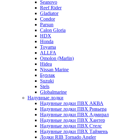
Seanovo
Reef Rider
Gladiator
Condor
Parsun
Calon Gloria
HDX
Honda
Toyama
ALLFA
Omolon (Marlin)
Hidea
Nissan Marine
Бурлак
Suzuki
Stels
Globalmarine
Надувные лодки
Надувные лодки ПВХ АКВА
Надувные лодки ПВХ Ривьера
Надувные лодки ПВХ Адмирал
Надувные лодки ПВХ Хантер
Надувные лодки ПВХ Стелс
Надувные лодки ПВХ Таймень
Лодки RIB Tornado Angler