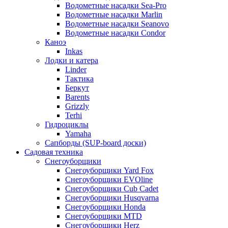
Водометные насадки Sea-Pro
Водометные насадки Marlin
Водометные насадки Seanovo
Водометные насадки Condor
Каноэ
Inkas
Лодки и катера
Linder
Тактика
Беркут
Barents
Grizzly
Terhi
Гидроциклы
Yamaha
Сапборды (SUP-board доски)
Садовая техника
Снегоуборщики
Снегоуборщики Yard Fox
Снегоуборщики EVOline
Снегоуборщики Cub Cadet
Снегоуборщики Husqvarna
Снегоуборщики Honda
Снегоуборщики MTD
Снегоуборщики Herz