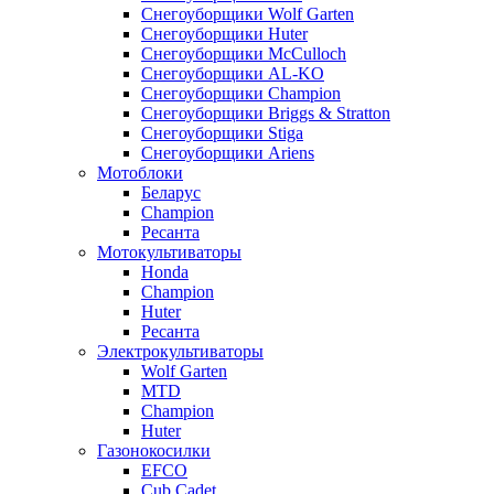
Снегоуборщики Wolf Garten
Снегоуборщики Huter
Снегоуборщики McCulloch
Снегоуборщики AL-KO
Снегоуборщики Champion
Снегоуборщики Briggs & Stratton
Снегоуборщики Stiga
Снегоуборщики Ariens
Мотоблоки
Беларус
Champion
Ресанта
Мотокультиваторы
Honda
Champion
Huter
Ресанта
Электрокультиваторы
Wolf Garten
MTD
Champion
Huter
Газонокосилки
EFCO
Cub Cadet