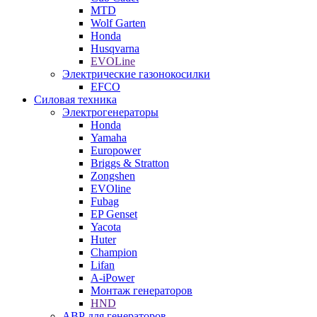
MTD
Wolf Garten
Honda
Husqvarna
EVOLine
Электрические газонокосилки
EFCO
Силовая техника
Электрогенераторы
Honda
Yamaha
Europower
Briggs & Stratton
Zongshen
EVOline
Fubag
EP Genset
Yacota
Huter
Champion
Lifan
A-iPower
Монтаж генераторов
HND
АВР для генераторов