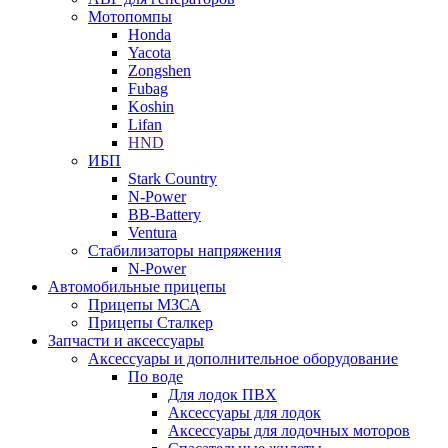
Мотопомпы
Honda
Yacota
Zongshen
Fubag
Koshin
Lifan
HND
ИБП
Stark Country
N-Power
BB-Battery
Ventura
Стабилизаторы напряжения
N-Power
Автомобильные прицепы
Прицепы МЗСА
Прицепы Сталкер
Запчасти и аксессуары
Аксессуары и дополнительное оборудование
По воде
Для лодок ПВХ
Аксессуары для лодок
Аксессуары для лодочных моторов