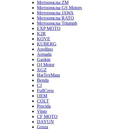
Мотоциклы ZM
Мотоциклы GS Motors
Мотоциклы JAWA
Мотоциклы RATO
Мотоциклы Triumph
EXP MOTO
K2R
KOVE
KUBERG
Apollino
Armada
Gaokin
QJ Motor
XGZ
ИжТехМаш
Benda
CJ
FullCrew
OEM
COLT
Procida
Vinto
CF MOTO
DAYUN
Groza