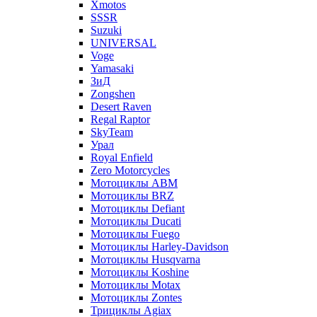
Xmotos
SSSR
Suzuki
UNIVERSAL
Voge
Yamasaki
ЗиД
Zongshen
Desert Raven
Regal Raptor
SkyTeam
Урал
Royal Enfield
Zero Motorcycles
Мотоциклы ABM
Мотоциклы BRZ
Мотоциклы Defiant
Мотоциклы Ducati
Мотоциклы Fuego
Мотоциклы Harley-Davidson
Мотоциклы Husqvarna
Мотоциклы Koshine
Мотоциклы Motax
Мотоциклы Zontes
Трициклы Agiax