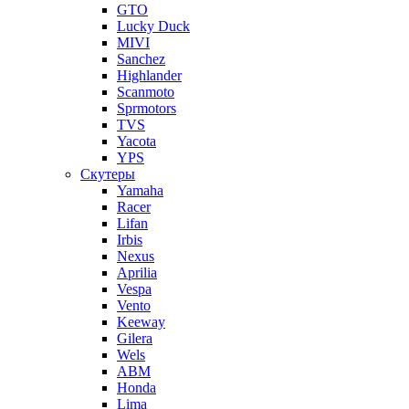
GTO
Lucky Duck
MIVI
Sanchez
Highlander
Scanmoto
Sprmotors
TVS
Yacota
YPS
Скутеры
Yamaha
Racer
Lifan
Irbis
Nexus
Aprilia
Vespa
Vento
Keeway
Gilera
Wels
ABM
Honda
Lima