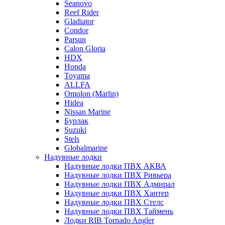
Seanovo
Reef Rider
Gladiator
Condor
Parsun
Calon Gloria
HDX
Honda
Toyama
ALLFA
Omolon (Marlin)
Hidea
Nissan Marine
Бурлак
Suzuki
Stels
Globalmarine
Надувные лодки
Надувные лодки ПВХ АКВА
Надувные лодки ПВХ Ривьера
Надувные лодки ПВХ Адмирал
Надувные лодки ПВХ Хантер
Надувные лодки ПВХ Стелс
Надувные лодки ПВХ Таймень
Лодки RIB Tornado Angler