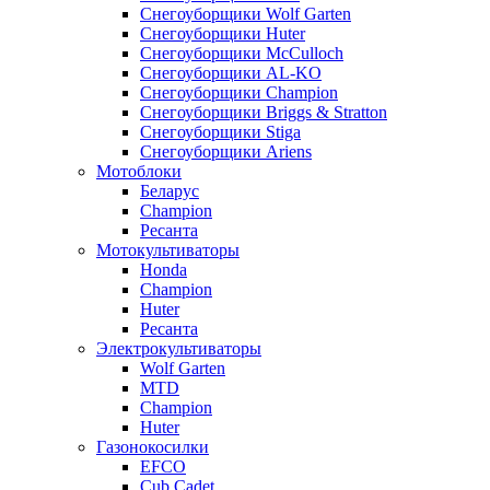
Снегоуборщики Wolf Garten
Снегоуборщики Huter
Снегоуборщики McCulloch
Снегоуборщики AL-KO
Снегоуборщики Champion
Снегоуборщики Briggs & Stratton
Снегоуборщики Stiga
Снегоуборщики Ariens
Мотоблоки
Беларус
Champion
Ресанта
Мотокультиваторы
Honda
Champion
Huter
Ресанта
Электрокультиваторы
Wolf Garten
MTD
Champion
Huter
Газонокосилки
EFCO
Cub Cadet