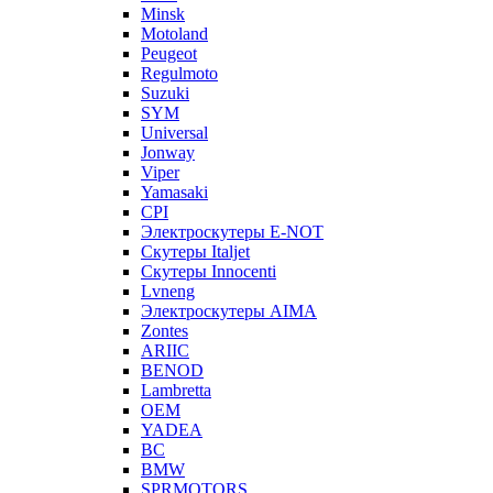
Minsk
Motoland
Peugeot
Regulmoto
Suzuki
SYM
Universal
Jonway
Viper
Yamasaki
CPI
Электроскутеры E-NOT
Скутеры Italjet
Скутеры Innocenti
Lvneng
Электроскутеры AIMA
Zontes
ARIIC
BENOD
Lambretta
OEM
YADEA
BC
BMW
SPRMOTORS