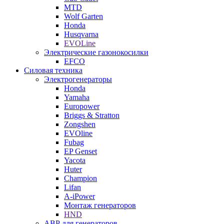
MTD
Wolf Garten
Honda
Husqvarna
EVOLine
Электрические газонокосилки
EFCO
Силовая техника
Электрогенераторы
Honda
Yamaha
Europower
Briggs & Stratton
Zongshen
EVOline
Fubag
EP Genset
Yacota
Huter
Champion
Lifan
A-iPower
Монтаж генераторов
HND
АВР для генераторов