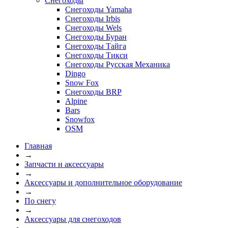
Снегоходы
Снегоходы Yamaha
Снегоходы Irbis
Снегоходы Wels
Снегоходы Буран
Снегоходы Тайга
Снегоходы Тикси
Снегоходы Русская Механика
Dingo
Snow Fox
Снегоходы BRP
Alpine
Bars
Snowfox
OSM
Главная
→
Запчасти и аксессуары
→
Аксессуары и дополнительное оборудование
→
По снегу
→
Аксессуары для снегоходов