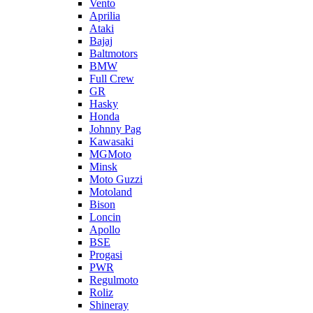
Vento
Aprilia
Ataki
Bajaj
Baltmotors
BMW
Full Crew
GR
Hasky
Honda
Johnny Pag
Kawasaki
MGMoto
Minsk
Moto Guzzi
Motoland
Bison
Loncin
Apollo
BSE
Progasi
PWR
Regulmoto
Roliz
Shineray