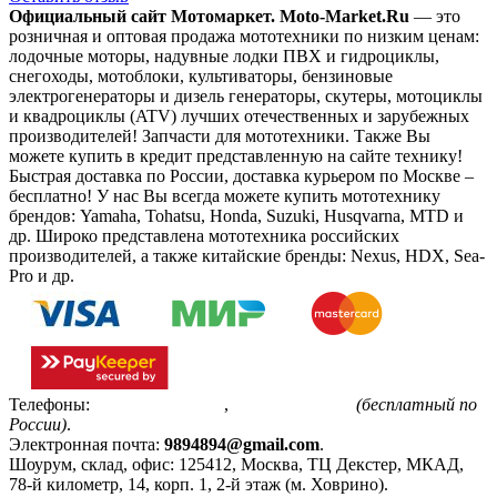
Официальный сайт Мотомаркет.
Moto-Market.Ru
— это
розничная и оптовая продажа мототехники по низким ценам:
лодочные моторы, надувные лодки ПВХ и гидроциклы,
снегоходы, мотоблоки, культиваторы, бензиновые
электрогенераторы и дизель генераторы, скутеры, мотоциклы
и квадроциклы (ATV) лучших отечественных и зарубежных
производителей! Запчасти для мототехники. Также Вы
можете купить в кредит представленную на сайте технику!
Быстрая доставка по России, доставка курьером по Москве –
бесплатно!
У нас Вы всегда можете купить мототехнику
брендов: Yamaha, Tohatsu, Honda, Suzuki, Husqvarna, MTD и
др. Широко представлена мототехника российских
производителей, а также китайские бренды: Nexus, HDX, Sea-
Pro и др.
Телефоны:
+7(495)799-85-55
,
8(800)511-48-94
(бесплатный по
России)
.
Электронная почта:
9894894@gmail.com
.
Шоурум, склад, офис:
125412
,
Москва
,
ТЦ Декстер, МКАД,
78-й километр, 14, корп. 1, 2-й этаж (м. Ховрино)
.