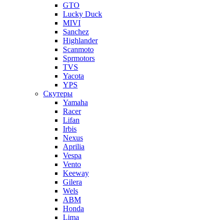
GTO
Lucky Duck
MIVI
Sanchez
Highlander
Scanmoto
Sprmotors
TVS
Yacota
YPS
Скутеры
Yamaha
Racer
Lifan
Irbis
Nexus
Aprilia
Vespa
Vento
Keeway
Gilera
Wels
ABM
Honda
Lima