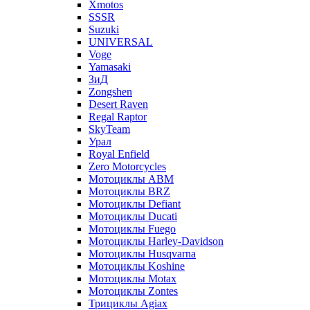
Xmotos
SSSR
Suzuki
UNIVERSAL
Voge
Yamasaki
ЗиД
Zongshen
Desert Raven
Regal Raptor
SkyTeam
Урал
Royal Enfield
Zero Motorcycles
Мотоциклы ABM
Мотоциклы BRZ
Мотоциклы Defiant
Мотоциклы Ducati
Мотоциклы Fuego
Мотоциклы Harley-Davidson
Мотоциклы Husqvarna
Мотоциклы Koshine
Мотоциклы Motax
Мотоциклы Zontes
Трициклы Agiax