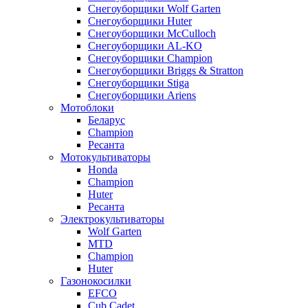
Снегоуборщики Wolf Garten
Снегоуборщики Huter
Снегоуборщики McCulloch
Снегоуборщики AL-KO
Снегоуборщики Champion
Снегоуборщики Briggs & Stratton
Снегоуборщики Stiga
Снегоуборщики Ariens
Мотоблоки
Беларус
Champion
Ресанта
Мотокультиваторы
Honda
Champion
Huter
Ресанта
Электрокультиваторы
Wolf Garten
MTD
Champion
Huter
Газонокосилки
EFCO
Cub Cadet