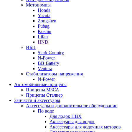
Мотопомпы
Honda
Yacota
Zongshen
Fubag
Koshin
Lifan
HND
ИБП
Stark Country
N-Power
BB-Battery
Ventura
Стабилизаторы напряжения
N-Power
Автомобильные прицепы
Прицепы МЗСА
Прицепы Сталкер
Запчасти и аксессуары
Аксессуары и дополнительное оборудование
По воде
Для лодок ПВХ
Аксессуары для лодок
Аксессуары для лодочных моторов