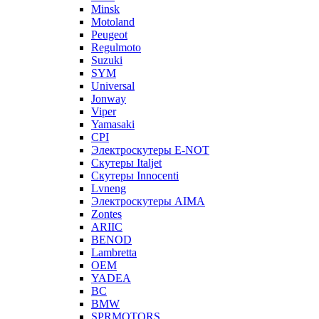
Minsk
Motoland
Peugeot
Regulmoto
Suzuki
SYM
Universal
Jonway
Viper
Yamasaki
CPI
Электроскутеры E-NOT
Скутеры Italjet
Скутеры Innocenti
Lvneng
Электроскутеры AIMA
Zontes
ARIIC
BENOD
Lambretta
OEM
YADEA
BC
BMW
SPRMOTORS