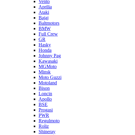
Vento
Aprilia
Ataki
Bajaj
Baltmotors
BMW
Full Crew
GR
Hasky
Honda
Johnny Pag
Kawasaki
MGMoto
Minsk
Moto Guzzi
Motoland
Bison
Loncin
Apollo
BSE
Progasi
PWR
Regulmoto
Roliz
Shineray