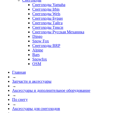
Снегоходы
Снегоходы Yamaha
Снегоходы Irbis
Снегоходы Wels
Снегоходы Буран
Снегоходы Тайга
Снегоходы Тикси
Снегоходы Русская Механика
Dingo
Snow Fox
Снегоходы BRP
Alpine
Bars
Snowfox
OSM
Главная
→
Запчасти и аксессуары
→
Аксессуары и дополнительное оборудование
→
По снегу
→
Аксессуары для снегоходов