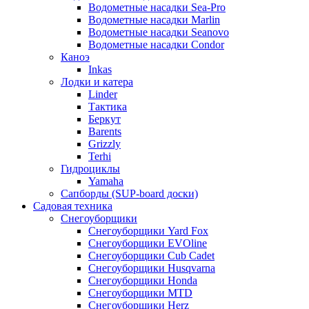
Водометные насадки Sea-Pro
Водометные насадки Marlin
Водометные насадки Seanovo
Водометные насадки Condor
Каноэ
Inkas
Лодки и катера
Linder
Тактика
Беркут
Barents
Grizzly
Terhi
Гидроциклы
Yamaha
Сапборды (SUP-board доски)
Садовая техника
Снегоуборщики
Снегоуборщики Yard Fox
Снегоуборщики EVOline
Снегоуборщики Cub Cadet
Снегоуборщики Husqvarna
Снегоуборщики Honda
Снегоуборщики MTD
Снегоуборщики Herz