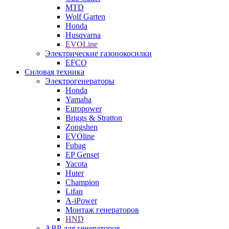
MTD
Wolf Garten
Honda
Husqvarna
EVOLine
Электрические газонокосилки
EFCO
Силовая техника
Электрогенераторы
Honda
Yamaha
Europower
Briggs & Stratton
Zongshen
EVOline
Fubag
EP Genset
Yacota
Huter
Champion
Lifan
A-iPower
Монтаж генераторов
HND
АВР для генераторов