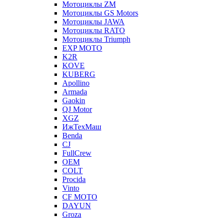
Мотоциклы ZM
Мотоциклы GS Motors
Мотоциклы JAWA
Мотоциклы RATO
Мотоциклы Triumph
EXP MOTO
K2R
KOVE
KUBERG
Apollino
Armada
Gaokin
QJ Motor
XGZ
ИжТехМаш
Benda
CJ
FullCrew
OEM
COLT
Procida
Vinto
CF MOTO
DAYUN
Groza