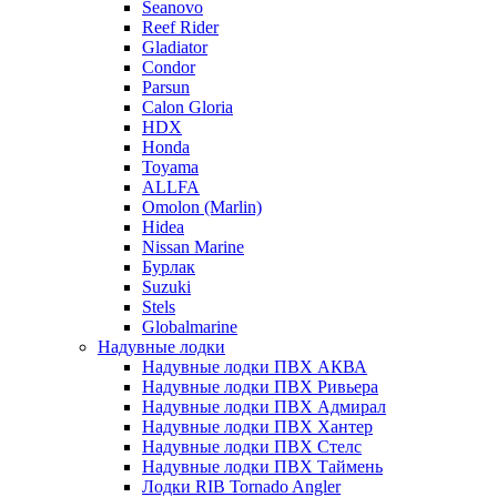
Seanovo
Reef Rider
Gladiator
Condor
Parsun
Calon Gloria
HDX
Honda
Toyama
ALLFA
Omolon (Marlin)
Hidea
Nissan Marine
Бурлак
Suzuki
Stels
Globalmarine
Надувные лодки
Надувные лодки ПВХ АКВА
Надувные лодки ПВХ Ривьера
Надувные лодки ПВХ Адмирал
Надувные лодки ПВХ Хантер
Надувные лодки ПВХ Стелс
Надувные лодки ПВХ Таймень
Лодки RIB Tornado Angler