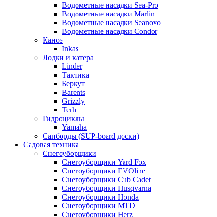
Водометные насадки Sea-Pro
Водометные насадки Marlin
Водометные насадки Seanovo
Водометные насадки Condor
Каноэ
Inkas
Лодки и катера
Linder
Тактика
Беркут
Barents
Grizzly
Terhi
Гидроциклы
Yamaha
Сапборды (SUP-board доски)
Садовая техника
Снегоуборщики
Снегоуборщики Yard Fox
Снегоуборщики EVOline
Снегоуборщики Cub Cadet
Снегоуборщики Husqvarna
Снегоуборщики Honda
Снегоуборщики MTD
Снегоуборщики Herz