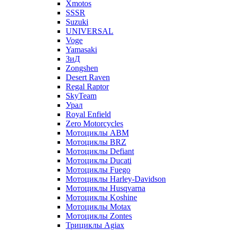
Xmotos
SSSR
Suzuki
UNIVERSAL
Voge
Yamasaki
ЗиД
Zongshen
Desert Raven
Regal Raptor
SkyTeam
Урал
Royal Enfield
Zero Motorcycles
Мотоциклы ABM
Мотоциклы BRZ
Мотоциклы Defiant
Мотоциклы Ducati
Мотоциклы Fuego
Мотоциклы Harley-Davidson
Мотоциклы Husqvarna
Мотоциклы Koshine
Мотоциклы Motax
Мотоциклы Zontes
Трициклы Agiax