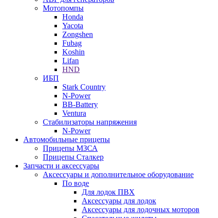
Мотопомпы
Honda
Yacota
Zongshen
Fubag
Koshin
Lifan
HND
ИБП
Stark Country
N-Power
BB-Battery
Ventura
Стабилизаторы напряжения
N-Power
Автомобильные прицепы
Прицепы МЗСА
Прицепы Сталкер
Запчасти и аксессуары
Аксессуары и дополнительное оборудование
По воде
Для лодок ПВХ
Аксессуары для лодок
Аксессуары для лодочных моторов