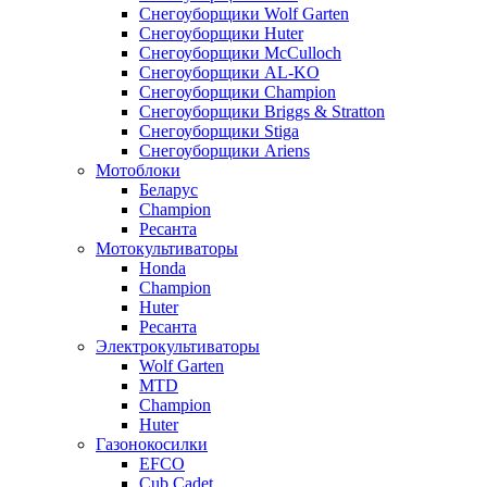
Снегоуборщики Wolf Garten
Снегоуборщики Huter
Снегоуборщики McCulloch
Снегоуборщики AL-KO
Снегоуборщики Champion
Снегоуборщики Briggs & Stratton
Снегоуборщики Stiga
Снегоуборщики Ariens
Мотоблоки
Беларус
Champion
Ресанта
Мотокультиваторы
Honda
Champion
Huter
Ресанта
Электрокультиваторы
Wolf Garten
MTD
Champion
Huter
Газонокосилки
EFCO
Cub Cadet