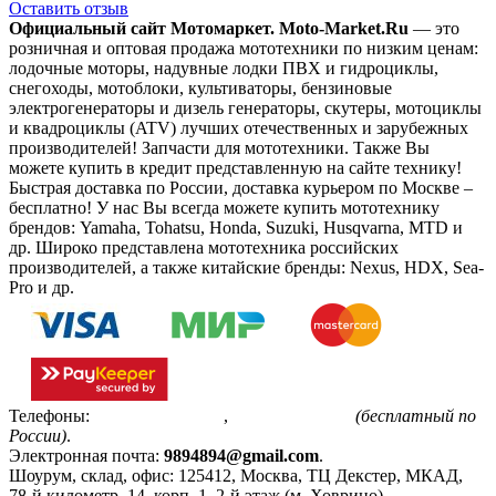
Оставить отзыв
Официальный сайт Мотомаркет.
Moto-Market.Ru
— это
розничная и оптовая продажа мототехники по низким ценам:
лодочные моторы, надувные лодки ПВХ и гидроциклы,
снегоходы, мотоблоки, культиваторы, бензиновые
электрогенераторы и дизель генераторы, скутеры, мотоциклы
и квадроциклы (ATV) лучших отечественных и зарубежных
производителей! Запчасти для мототехники. Также Вы
можете купить в кредит представленную на сайте технику!
Быстрая доставка по России, доставка курьером по Москве –
бесплатно!
У нас Вы всегда можете купить мототехнику
брендов: Yamaha, Tohatsu, Honda, Suzuki, Husqvarna, MTD и
др. Широко представлена мототехника российских
производителей, а также китайские бренды: Nexus, HDX, Sea-
Pro и др.
Телефоны:
+7(495)799-85-55
,
8(800)511-48-94
(бесплатный по
России)
.
Электронная почта:
9894894@gmail.com
.
Шоурум, склад, офис:
125412
,
Москва
,
ТЦ Декстер, МКАД,
78-й километр, 14, корп. 1, 2-й этаж (м. Ховрино)
.