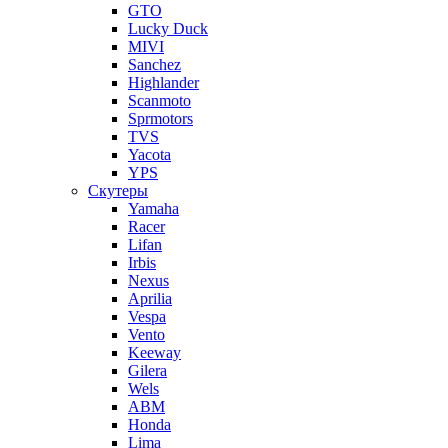
GTO
Lucky Duck
MIVI
Sanchez
Highlander
Scanmoto
Sprmotors
TVS
Yacota
YPS
Скутеры
Yamaha
Racer
Lifan
Irbis
Nexus
Aprilia
Vespa
Vento
Keeway
Gilera
Wels
ABM
Honda
Lima