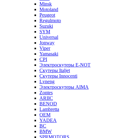
Minsk
Motoland
Peugeot
Regulmoto
Suzuki
SYM
Universal
Jonway
Viper
Yamasaki
CPI
Электроскутеры E-NOT
Скутеры Italjet
Скутеры Innocenti
Lvneng
Электроскутеры AIMA
Zontes
ARIIC
BENOD
Lambretta
OEM
YADEA
BC
BMW
SPRMOTORS