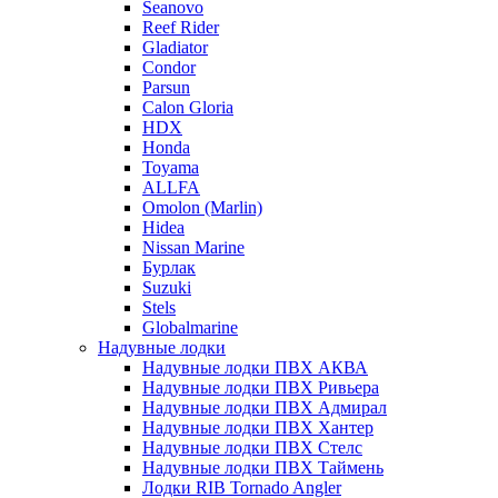
Seanovo
Reef Rider
Gladiator
Condor
Parsun
Calon Gloria
HDX
Honda
Toyama
ALLFA
Omolon (Marlin)
Hidea
Nissan Marine
Бурлак
Suzuki
Stels
Globalmarine
Надувные лодки
Надувные лодки ПВХ АКВА
Надувные лодки ПВХ Ривьера
Надувные лодки ПВХ Адмирал
Надувные лодки ПВХ Хантер
Надувные лодки ПВХ Стелс
Надувные лодки ПВХ Таймень
Лодки RIB Tornado Angler