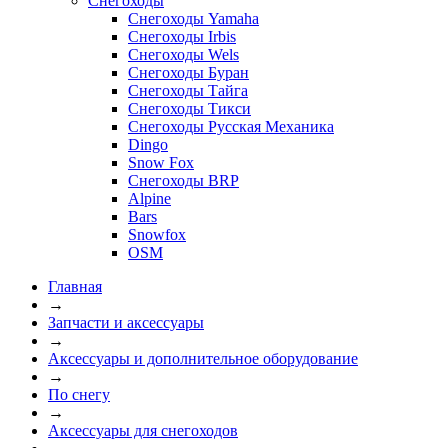
Снегоходы
Снегоходы Yamaha
Снегоходы Irbis
Снегоходы Wels
Снегоходы Буран
Снегоходы Тайга
Снегоходы Тикси
Снегоходы Русская Механика
Dingo
Snow Fox
Снегоходы BRP
Alpine
Bars
Snowfox
OSM
Главная
→
Запчасти и аксессуары
→
Аксессуары и дополнительное оборудование
→
По снегу
→
Аксессуары для снегоходов