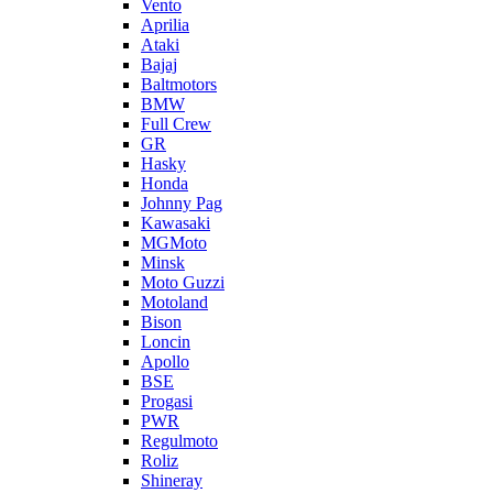
Vento
Aprilia
Ataki
Bajaj
Baltmotors
BMW
Full Crew
GR
Hasky
Honda
Johnny Pag
Kawasaki
MGMoto
Minsk
Moto Guzzi
Motoland
Bison
Loncin
Apollo
BSE
Progasi
PWR
Regulmoto
Roliz
Shineray