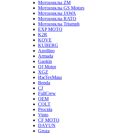
Мотоциклы ZM
Мотоциклы GS Motors
Мотоциклы JAWA
Мотоциклы RATO
Мотоциклы Triumph
EXP MOTO
K2R
KOVE
KUBERG
Apollino
Armada
Gaokin
QJ Motor
XGZ
ИжТехМаш
Benda
CJ
FullCrew
OEM
COLT
Procida
Vinto
CF MOTO
DAYUN
Groza