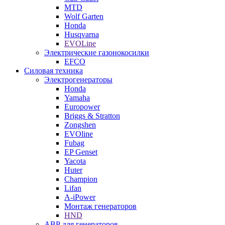
MTD
Wolf Garten
Honda
Husqvarna
EVOLine
Электрические газонокосилки
EFCO
Силовая техника
Электрогенераторы
Honda
Yamaha
Europower
Briggs & Stratton
Zongshen
EVOline
Fubag
EP Genset
Yacota
Huter
Champion
Lifan
A-iPower
Монтаж генераторов
HND
АВР для генераторов