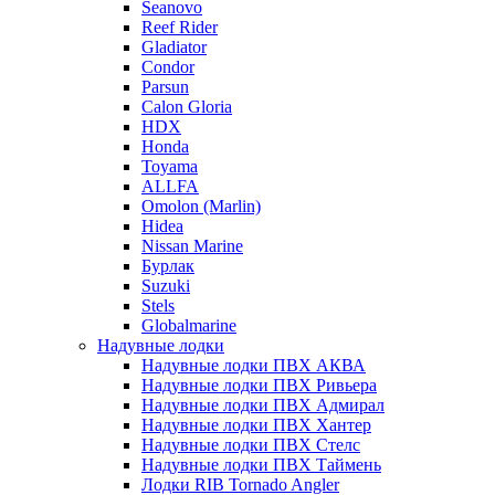
Seanovo
Reef Rider
Gladiator
Condor
Parsun
Calon Gloria
HDX
Honda
Toyama
ALLFA
Omolon (Marlin)
Hidea
Nissan Marine
Бурлак
Suzuki
Stels
Globalmarine
Надувные лодки
Надувные лодки ПВХ АКВА
Надувные лодки ПВХ Ривьера
Надувные лодки ПВХ Адмирал
Надувные лодки ПВХ Хантер
Надувные лодки ПВХ Стелс
Надувные лодки ПВХ Таймень
Лодки RIB Tornado Angler