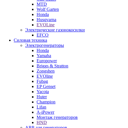
MTD
Wolf Garten
Honda
Husqvarna
EVOLine
Электрические газонокосилки
EFCO
Силовая техника
Электрогенераторы
Honda
Yamaha
Europower
Briggs & Stratton
Zongshen
EVOline
Fubag
EP Genset
Yacota
Huter
Champion
Lifan
A-iPower
Монтаж генераторов
HND
АВР для генераторов