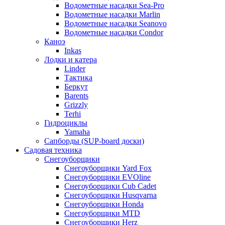
Водометные насадки Sea-Pro
Водометные насадки Marlin
Водометные насадки Seanovo
Водометные насадки Condor
Каноэ
Inkas
Лодки и катера
Linder
Тактика
Беркут
Barents
Grizzly
Terhi
Гидроциклы
Yamaha
Сапборды (SUP-board доски)
Садовая техника
Снегоуборщики
Снегоуборщики Yard Fox
Снегоуборщики EVOline
Снегоуборщики Cub Cadet
Снегоуборщики Husqvarna
Снегоуборщики Honda
Снегоуборщики MTD
Снегоуборщики Herz