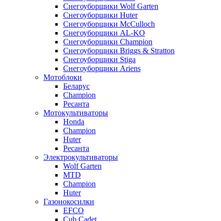
Снегоуборщики Wolf Garten
Снегоуборщики Huter
Снегоуборщики McCulloch
Снегоуборщики AL-KO
Снегоуборщики Champion
Снегоуборщики Briggs & Stratton
Снегоуборщики Stiga
Снегоуборщики Ariens
Мотоблоки
Беларус
Champion
Ресанта
Мотокультиваторы
Honda
Champion
Huter
Ресанта
Электрокультиваторы
Wolf Garten
MTD
Champion
Huter
Газонокосилки
EFCO
Cub Cadet