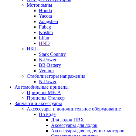
Мотопомпы
Honda
Yacota
Zongshen
Fubag
Koshin
Lifan
HND
ИБП
Stark Country
N-Power
BB-Battery
Ventura
Стабилизаторы напряжения
N-Power
Автомобильные прицепы
Прицепы МЗСА
Прицепы Сталкер
Запчасти и аксессуары
Аксессуары и дополнительное оборудование
По воде
Для лодок ПВХ
Аксессуары для лодок
Аксессуары для лодочных моторов