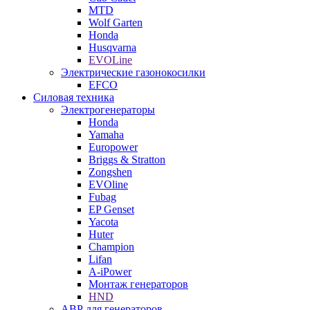
MTD
Wolf Garten
Honda
Husqvarna
EVOLine
Электрические газонокосилки
EFCO
Силовая техника
Электрогенераторы
Honda
Yamaha
Europower
Briggs & Stratton
Zongshen
EVOline
Fubag
EP Genset
Yacota
Huter
Champion
Lifan
A-iPower
Монтаж генераторов
HND
АВР для генераторов