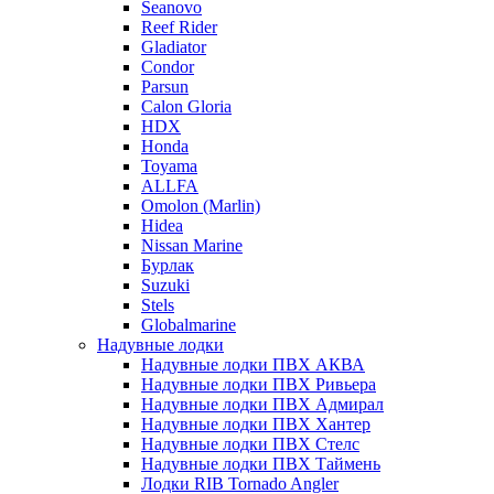
Seanovo
Reef Rider
Gladiator
Condor
Parsun
Calon Gloria
HDX
Honda
Toyama
ALLFA
Omolon (Marlin)
Hidea
Nissan Marine
Бурлак
Suzuki
Stels
Globalmarine
Надувные лодки
Надувные лодки ПВХ АКВА
Надувные лодки ПВХ Ривьера
Надувные лодки ПВХ Адмирал
Надувные лодки ПВХ Хантер
Надувные лодки ПВХ Стелс
Надувные лодки ПВХ Таймень
Лодки RIB Tornado Angler