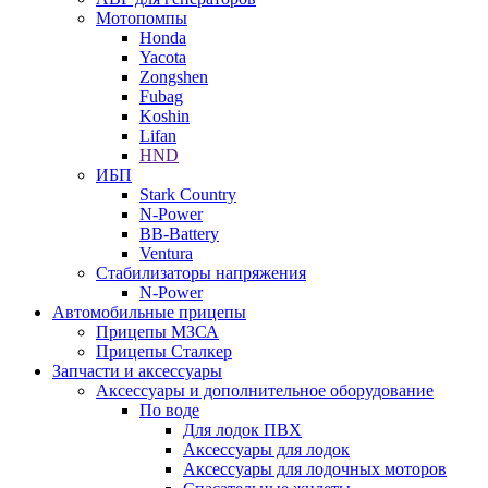
Мотопомпы
Honda
Yacota
Zongshen
Fubag
Koshin
Lifan
HND
ИБП
Stark Country
N-Power
BB-Battery
Ventura
Стабилизаторы напряжения
N-Power
Автомобильные прицепы
Прицепы МЗСА
Прицепы Сталкер
Запчасти и аксессуары
Аксессуары и дополнительное оборудование
По воде
Для лодок ПВХ
Аксессуары для лодок
Аксессуары для лодочных моторов