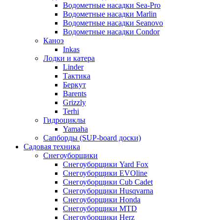
Водометные насадки Sea-Pro
Водометные насадки Marlin
Водометные насадки Seanovo
Водометные насадки Condor
Каноэ
Inkas
Лодки и катера
Linder
Тактика
Беркут
Barents
Grizzly
Terhi
Гидроциклы
Yamaha
Сапборды (SUP-board доски)
Садовая техника
Снегоуборщики
Снегоуборщики Yard Fox
Снегоуборщики EVOline
Снегоуборщики Cub Cadet
Снегоуборщики Husqvarna
Снегоуборщики Honda
Снегоуборщики MTD
Снегоуборщики Herz