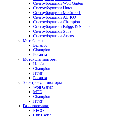
Снегоуборщики Wolf Garten
Снегоуборщики Huter
Снегоуборщики McCulloch
Снегоуборщики AL-KO
Снегоуборщики Champion
Снегоуборщики Briggs & Stratton
Снегоуборщики Stiga
Снегоуборщики Ariens
Мотоблоки
Беларус
Champion
Ресанта
Мотокультиваторы
Honda
Champion
Huter
Ресанта
Электрокультиваторы
Wolf Garten
MTD
Champion
Huter
Газонокосилки
EFCO
Cub Cadet