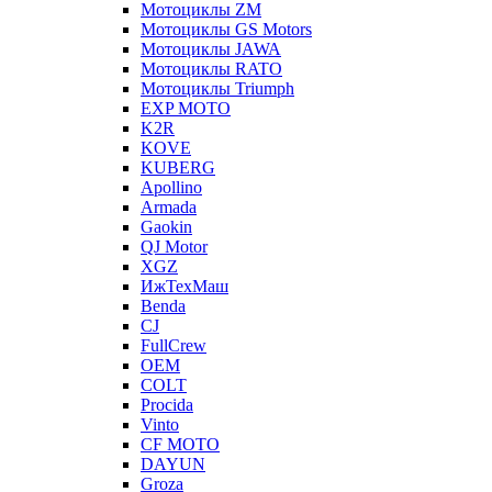
Мотоциклы ZM
Мотоциклы GS Motors
Мотоциклы JAWA
Мотоциклы RATO
Мотоциклы Triumph
EXP MOTO
K2R
KOVE
KUBERG
Apollino
Armada
Gaokin
QJ Motor
XGZ
ИжТехМаш
Benda
CJ
FullCrew
OEM
COLT
Procida
Vinto
CF MOTO
DAYUN
Groza