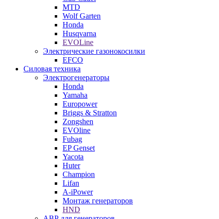
MTD
Wolf Garten
Honda
Husqvarna
EVOLine
Электрические газонокосилки
EFCO
Силовая техника
Электрогенераторы
Honda
Yamaha
Europower
Briggs & Stratton
Zongshen
EVOline
Fubag
EP Genset
Yacota
Huter
Champion
Lifan
A-iPower
Монтаж генераторов
HND
АВР для генераторов