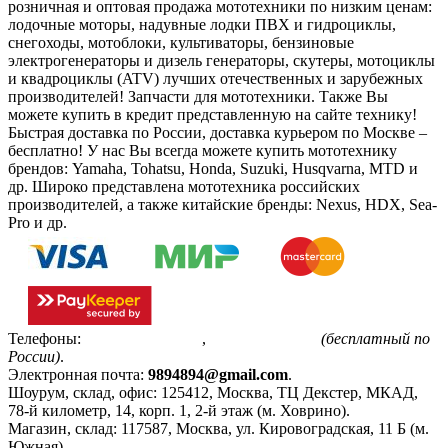
розничная и оптовая продажа мототехники по низким ценам:
лодочные моторы, надувные лодки ПВХ и гидроциклы,
снегоходы, мотоблоки, культиваторы, бензиновые
электрогенераторы и дизель генераторы, скутеры, мотоциклы
и квадроциклы (ATV) лучших отечественных и зарубежных
производителей! Запчасти для мототехники. Также Вы
можете купить в кредит представленную на сайте технику!
Быстрая доставка по России, доставка курьером по Москве –
бесплатно!
У нас Вы всегда можете купить мототехнику
брендов: Yamaha, Tohatsu, Honda, Suzuki, Husqvarna, MTD и
др. Широко представлена мототехника российских
производителей, а также китайские бренды: Nexus, HDX, Sea-
Pro и др.
Телефоны:
+7(495)799-85-55
,
8(800)511-48-94
(бесплатный по
России)
.
Электронная почта:
9894894@gmail.com
.
Шоурум, склад, офис:
125412
,
Москва
,
ТЦ Декстер, МКАД,
78-й километр, 14, корп. 1, 2-й этаж (м. Ховрино)
.
Магазин, склад:
117587
,
Москва
,
ул. Кировоградская, 11 Б (м.
Южная)
.