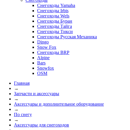
Снегоходы
Снегоходы Yamaha
Снегоходы Irbis
Снегоходы Wels
Снегоходы Буран
Снегоходы Тайга
Снегоходы Тикси
Снегоходы Русская Механика
Dingo
Snow Fox
Снегоходы BRP
Alpine
Bars
Snowfox
OSM
Главная
→
Запчасти и аксессуары
→
Аксессуары и дополнительное оборудование
→
По снегу
→
Аксессуары для снегоходов