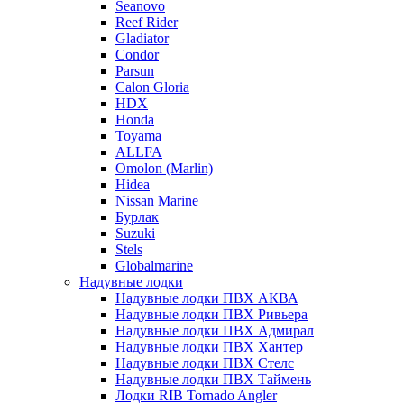
Seanovo
Reef Rider
Gladiator
Condor
Parsun
Calon Gloria
HDX
Honda
Toyama
ALLFA
Omolon (Marlin)
Hidea
Nissan Marine
Бурлак
Suzuki
Stels
Globalmarine
Надувные лодки
Надувные лодки ПВХ АКВА
Надувные лодки ПВХ Ривьера
Надувные лодки ПВХ Адмирал
Надувные лодки ПВХ Хантер
Надувные лодки ПВХ Стелс
Надувные лодки ПВХ Таймень
Лодки RIB Tornado Angler