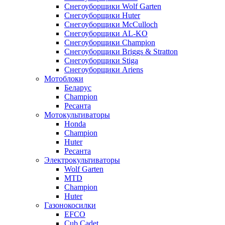
Снегоуборщики Wolf Garten
Снегоуборщики Huter
Снегоуборщики McCulloch
Снегоуборщики AL-KO
Снегоуборщики Champion
Снегоуборщики Briggs & Stratton
Снегоуборщики Stiga
Снегоуборщики Ariens
Мотоблоки
Беларус
Champion
Ресанта
Мотокультиваторы
Honda
Champion
Huter
Ресанта
Электрокультиваторы
Wolf Garten
MTD
Champion
Huter
Газонокосилки
EFCO
Cub Cadet