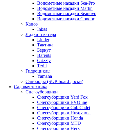
Водометные насадки Sea-Pro
Водометные насадки Marlin
Водометные насадки Seanovo
Водометные насадки Condor
Каноэ
Inkas
Лодки и катера
Linder
Тактика
Беркут
Barents
Grizzly
Terhi
Гидроциклы
Yamaha
Сапборды (SUP-board доски)
Садовая техника
Снегоуборщики
Снегоуборщики Yard Fox
Снегоуборщики EVOline
Снегоуборщики Cub Cadet
Снегоуборщики Husqvarna
Снегоуборщики Honda
Снегоуборщики MTD
Снегоуборщики Herz