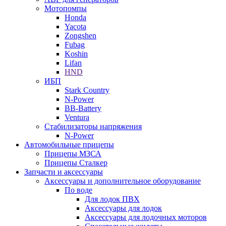
Мотопомпы
Honda
Yacota
Zongshen
Fubag
Koshin
Lifan
HND
ИБП
Stark Country
N-Power
BB-Battery
Ventura
Стабилизаторы напряжения
N-Power
Автомобильные прицепы
Прицепы МЗСА
Прицепы Сталкер
Запчасти и аксессуары
Аксессуары и дополнительное оборудование
По воде
Для лодок ПВХ
Аксессуары для лодок
Аксессуары для лодочных моторов