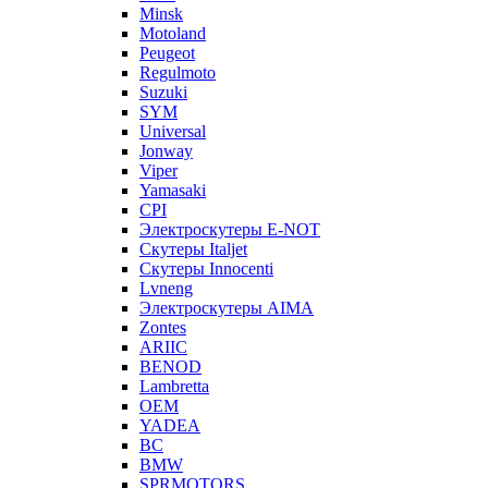
Minsk
Motoland
Peugeot
Regulmoto
Suzuki
SYM
Universal
Jonway
Viper
Yamasaki
CPI
Электроскутеры E-NOT
Скутеры Italjet
Скутеры Innocenti
Lvneng
Электроскутеры AIMA
Zontes
ARIIC
BENOD
Lambretta
OEM
YADEA
BC
BMW
SPRMOTORS