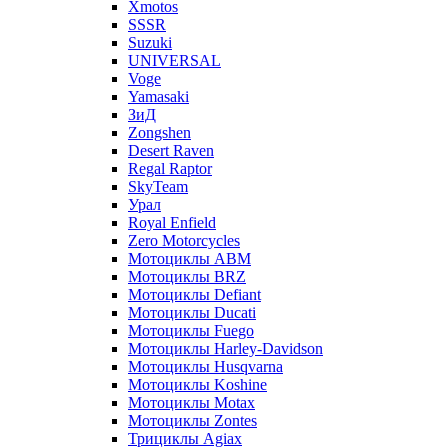
Xmotos
SSSR
Suzuki
UNIVERSAL
Voge
Yamasaki
ЗиД
Zongshen
Desert Raven
Regal Raptor
SkyTeam
Урал
Royal Enfield
Zero Motorcycles
Мотоциклы ABM
Мотоциклы BRZ
Мотоциклы Defiant
Мотоциклы Ducati
Мотоциклы Fuego
Мотоциклы Harley-Davidson
Мотоциклы Husqvarna
Мотоциклы Koshine
Мотоциклы Motax
Мотоциклы Zontes
Трициклы Agiax