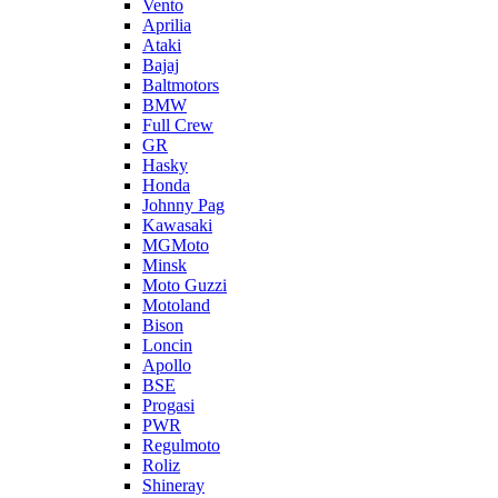
Vento
Aprilia
Ataki
Bajaj
Baltmotors
BMW
Full Crew
GR
Hasky
Honda
Johnny Pag
Kawasaki
MGMoto
Minsk
Moto Guzzi
Motoland
Bison
Loncin
Apollo
BSE
Progasi
PWR
Regulmoto
Roliz
Shineray