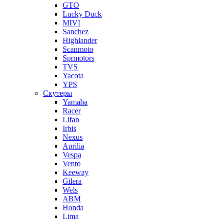
GTO
Lucky Duck
MIVI
Sanchez
Highlander
Scanmoto
Sprmotors
TVS
Yacota
YPS
Скутеры
Yamaha
Racer
Lifan
Irbis
Nexus
Aprilia
Vespa
Vento
Keeway
Gilera
Wels
ABM
Honda
Lima