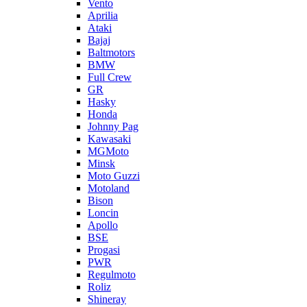
Vento
Aprilia
Ataki
Bajaj
Baltmotors
BMW
Full Crew
GR
Hasky
Honda
Johnny Pag
Kawasaki
MGMoto
Minsk
Moto Guzzi
Motoland
Bison
Loncin
Apollo
BSE
Progasi
PWR
Regulmoto
Roliz
Shineray