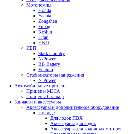
Мотопомпы
Honda
Yacota
Zongshen
Fubag
Koshin
Lifan
HND
ИБП
Stark Country
N-Power
BB-Battery
Ventura
Стабилизаторы напряжения
N-Power
Автомобильные прицепы
Прицепы МЗСА
Прицепы Сталкер
Запчасти и аксессуары
Аксессуары и дополнительное оборудование
По воде
Для лодок ПВХ
Аксессуары для лодок
Аксессуары для лодочных моторов