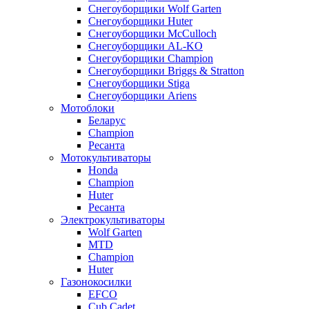
Снегоуборщики Wolf Garten
Снегоуборщики Huter
Снегоуборщики McCulloch
Снегоуборщики AL-KO
Снегоуборщики Champion
Снегоуборщики Briggs & Stratton
Снегоуборщики Stiga
Снегоуборщики Ariens
Мотоблоки
Беларус
Champion
Ресанта
Мотокультиваторы
Honda
Champion
Huter
Ресанта
Электрокультиваторы
Wolf Garten
MTD
Champion
Huter
Газонокосилки
EFCO
Cub Cadet