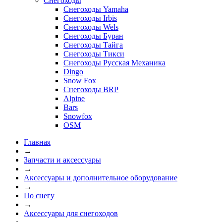
Снегоходы
Снегоходы Yamaha
Снегоходы Irbis
Снегоходы Wels
Снегоходы Буран
Снегоходы Тайга
Снегоходы Тикси
Снегоходы Русская Механика
Dingo
Snow Fox
Снегоходы BRP
Alpine
Bars
Snowfox
OSM
Главная
→
Запчасти и аксессуары
→
Аксессуары и дополнительное оборудование
→
По снегу
→
Аксессуары для снегоходов