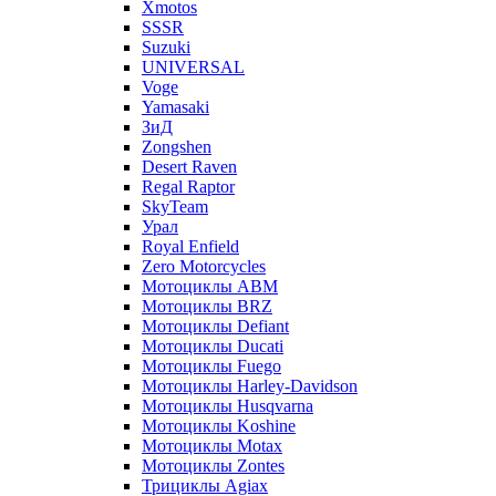
Xmotos
SSSR
Suzuki
UNIVERSAL
Voge
Yamasaki
ЗиД
Zongshen
Desert Raven
Regal Raptor
SkyTeam
Урал
Royal Enfield
Zero Motorcycles
Мотоциклы ABM
Мотоциклы BRZ
Мотоциклы Defiant
Мотоциклы Ducati
Мотоциклы Fuego
Мотоциклы Harley-Davidson
Мотоциклы Husqvarna
Мотоциклы Koshine
Мотоциклы Motax
Мотоциклы Zontes
Трициклы Agiax