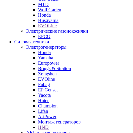
MTD
Wolf Garten
Honda
Husqvarna
EVOLine
Электрические газонокосилки
EFCO
Силовая техника
Электрогенераторы
Honda
Yamaha
Europower
Briggs & Stratton
Zongshen
EVOline
Fubag
EP Genset
Yacota
Huter
Champion
Lifan
A-iPower
Монтаж генераторов
HND
АВР для генераторов