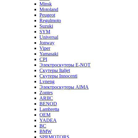
Minsk
Motoland
Peugeot
Regulmoto
Suzuki
SYM
Universal
Jonway
Viper
Yamasaki
CPI
Электроскутеры E-NOT
Скутеры Italjet
Скутеры Innocenti
Lvneng
Электроскутеры AIMA
Zontes
ARIIC
BENOD
Lambretta
OEM
YADEA
BC
BMW
SPRMOTORS