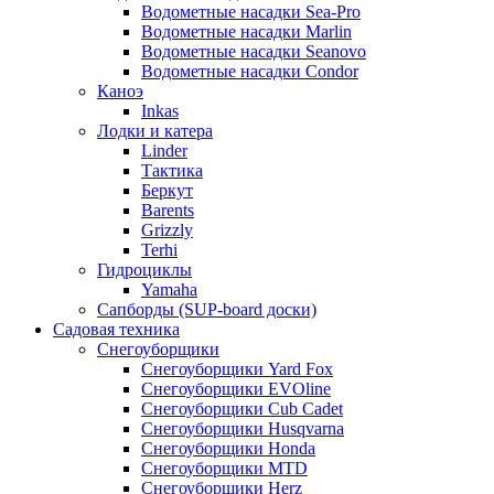
Водометные насадки Sea-Pro
Водометные насадки Marlin
Водометные насадки Seanovo
Водометные насадки Condor
Каноэ
Inkas
Лодки и катера
Linder
Тактика
Беркут
Barents
Grizzly
Terhi
Гидроциклы
Yamaha
Сапборды (SUP-board доски)
Садовая техника
Снегоуборщики
Снегоуборщики Yard Fox
Снегоуборщики EVOline
Снегоуборщики Cub Cadet
Снегоуборщики Husqvarna
Снегоуборщики Honda
Снегоуборщики MTD
Снегоуборщики Herz