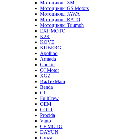
Мотоциклы ZM
Мотоциклы GS Motors
Мотоциклы JAWA
Мотоциклы RATO
Мотоциклы Triumph
EXP MOTO
K2R
KOVE
KUBERG
Apollino
Armada
Gaokin
QJ Motor
XGZ
ИжТехМаш
Benda
CJ
FullCrew
OEM
COLT
Procida
Vinto
CF MOTO
DAYUN
Groza