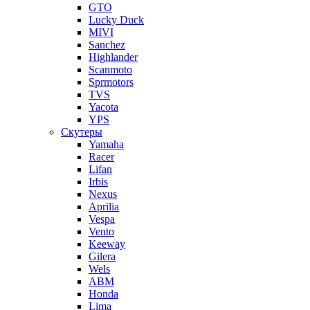
GTO
Lucky Duck
MIVI
Sanchez
Highlander
Scanmoto
Sprmotors
TVS
Yacota
YPS
Скутеры
Yamaha
Racer
Lifan
Irbis
Nexus
Aprilia
Vespa
Vento
Keeway
Gilera
Wels
ABM
Honda
Lima