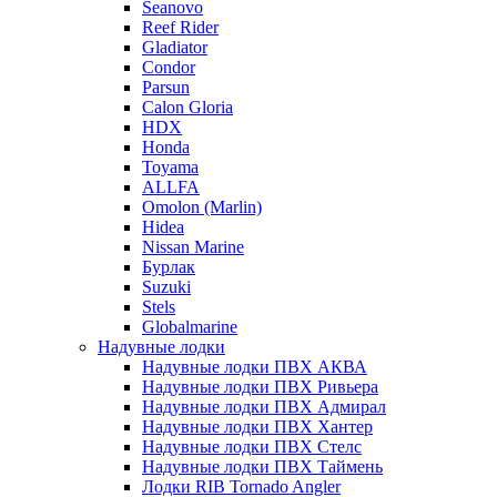
Seanovo
Reef Rider
Gladiator
Condor
Parsun
Calon Gloria
HDX
Honda
Toyama
ALLFA
Omolon (Marlin)
Hidea
Nissan Marine
Бурлак
Suzuki
Stels
Globalmarine
Надувные лодки
Надувные лодки ПВХ АКВА
Надувные лодки ПВХ Ривьера
Надувные лодки ПВХ Адмирал
Надувные лодки ПВХ Хантер
Надувные лодки ПВХ Стелс
Надувные лодки ПВХ Таймень
Лодки RIB Tornado Angler