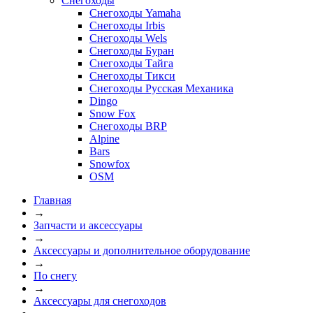
Снегоходы
Снегоходы Yamaha
Снегоходы Irbis
Снегоходы Wels
Снегоходы Буран
Снегоходы Тайга
Снегоходы Тикси
Снегоходы Русская Механика
Dingo
Snow Fox
Снегоходы BRP
Alpine
Bars
Snowfox
OSM
Главная
→
Запчасти и аксессуары
→
Аксессуары и дополнительное оборудование
→
По снегу
→
Аксессуары для снегоходов