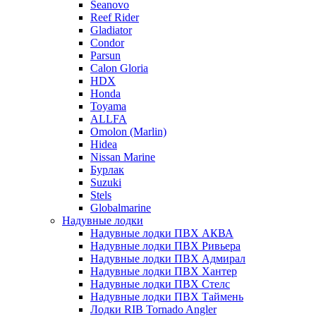
Seanovo
Reef Rider
Gladiator
Condor
Parsun
Calon Gloria
HDX
Honda
Toyama
ALLFA
Omolon (Marlin)
Hidea
Nissan Marine
Бурлак
Suzuki
Stels
Globalmarine
Надувные лодки
Надувные лодки ПВХ АКВА
Надувные лодки ПВХ Ривьера
Надувные лодки ПВХ Адмирал
Надувные лодки ПВХ Хантер
Надувные лодки ПВХ Стелс
Надувные лодки ПВХ Таймень
Лодки RIB Tornado Angler