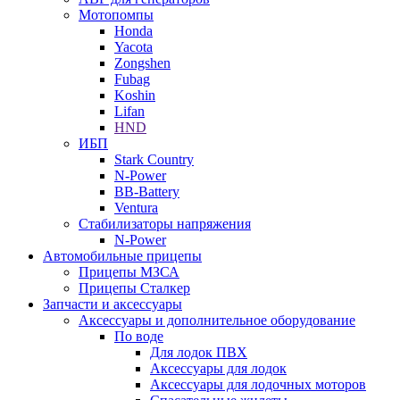
Мотопомпы
Honda
Yacota
Zongshen
Fubag
Koshin
Lifan
HND
ИБП
Stark Country
N-Power
BB-Battery
Ventura
Стабилизаторы напряжения
N-Power
Автомобильные прицепы
Прицепы МЗСА
Прицепы Сталкер
Запчасти и аксессуары
Аксессуары и дополнительное оборудование
По воде
Для лодок ПВХ
Аксессуары для лодок
Аксессуары для лодочных моторов