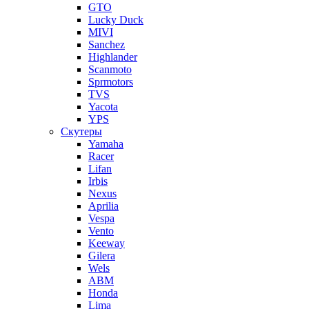
GTO
Lucky Duck
MIVI
Sanchez
Highlander
Scanmoto
Sprmotors
TVS
Yacota
YPS
Скутеры
Yamaha
Racer
Lifan
Irbis
Nexus
Aprilia
Vespa
Vento
Keeway
Gilera
Wels
ABM
Honda
Lima