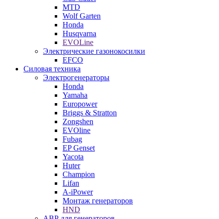
MTD
Wolf Garten
Honda
Husqvarna
EVOLine
Электрические газонокосилки
EFCO
Силовая техника
Электрогенераторы
Honda
Yamaha
Europower
Briggs & Stratton
Zongshen
EVOline
Fubag
EP Genset
Yacota
Huter
Champion
Lifan
A-iPower
Монтаж генераторов
HND
АВР для генераторов