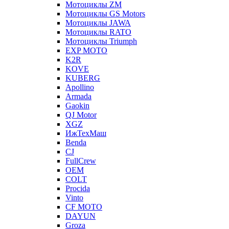
Мотоциклы ZM
Мотоциклы GS Motors
Мотоциклы JAWA
Мотоциклы RATO
Мотоциклы Triumph
EXP MOTO
K2R
KOVE
KUBERG
Apollino
Armada
Gaokin
QJ Motor
XGZ
ИжТехМаш
Benda
CJ
FullCrew
OEM
COLT
Procida
Vinto
CF MOTO
DAYUN
Groza