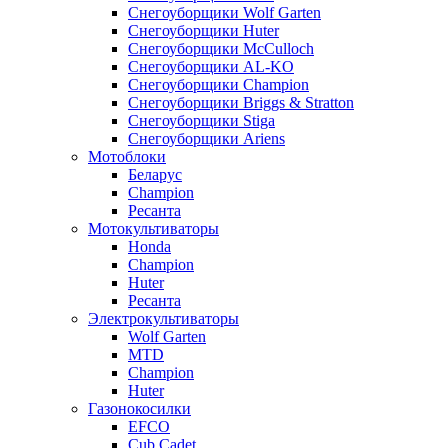
Снегоуборщики Wolf Garten
Снегоуборщики Huter
Снегоуборщики McCulloch
Снегоуборщики AL-KO
Снегоуборщики Champion
Снегоуборщики Briggs & Stratton
Снегоуборщики Stiga
Снегоуборщики Ariens
Мотоблоки
Беларус
Champion
Ресанта
Мотокультиваторы
Honda
Champion
Huter
Ресанта
Электрокультиваторы
Wolf Garten
MTD
Champion
Huter
Газонокосилки
EFCO
Cub Cadet