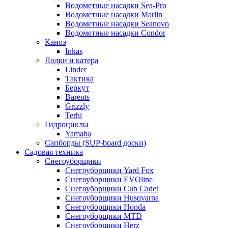
Водометные насадки Sea-Pro
Водометные насадки Marlin
Водометные насадки Seanovo
Водометные насадки Condor
Каноэ
Inkas
Лодки и катера
Linder
Тактика
Беркут
Barents
Grizzly
Terhi
Гидроциклы
Yamaha
Сапборды (SUP-board доски)
Садовая техника
Снегоуборщики
Снегоуборщики Yard Fox
Снегоуборщики EVOline
Снегоуборщики Cub Cadet
Снегоуборщики Husqvarna
Снегоуборщики Honda
Снегоуборщики MTD
Снегоуборщики Herz