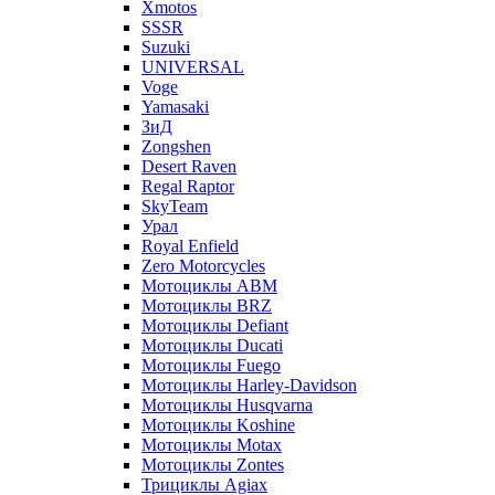
Xmotos
SSSR
Suzuki
UNIVERSAL
Voge
Yamasaki
ЗиД
Zongshen
Desert Raven
Regal Raptor
SkyTeam
Урал
Royal Enfield
Zero Motorcycles
Мотоциклы ABM
Мотоциклы BRZ
Мотоциклы Defiant
Мотоциклы Ducati
Мотоциклы Fuego
Мотоциклы Harley-Davidson
Мотоциклы Husqvarna
Мотоциклы Koshine
Мотоциклы Motax
Мотоциклы Zontes
Трициклы Agiax