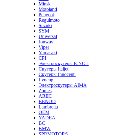
Minsk
Motoland
Peugeot
Regulmoto
Suzuki
SYM
Universal
Jonway
Viper
Yamasaki
CPI
Электроскутеры E-NOT
Скутеры Italjet
Скутеры Innocenti
Lvneng
Электроскутеры AIMA
Zontes
ARIIC
BENOD
Lambretta
OEM
YADEA
BC
BMW
SPRMOTORS