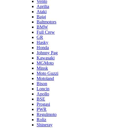
Vento
Aprilia
Ataki
Bajaj
Baltmotors
BMW
Full Crew
GR
Hasky
Honda
Johnny Pag
Kawasaki
MGMoto
Minsk
Moto Guzzi
Motoland
Bison
Loncin
Apollo
BSE
Progasi
PWR
Regulmoto
Roliz
Shineray