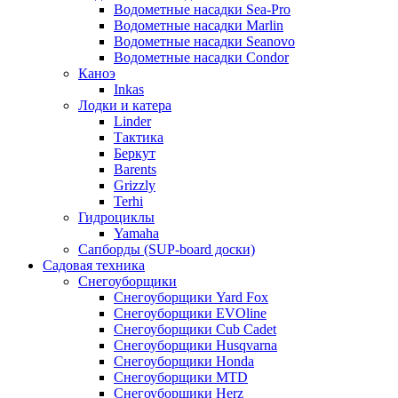
Водометные насадки Sea-Pro
Водометные насадки Marlin
Водометные насадки Seanovo
Водометные насадки Condor
Каноэ
Inkas
Лодки и катера
Linder
Тактика
Беркут
Barents
Grizzly
Terhi
Гидроциклы
Yamaha
Сапборды (SUP-board доски)
Садовая техника
Снегоуборщики
Снегоуборщики Yard Fox
Снегоуборщики EVOline
Снегоуборщики Cub Cadet
Снегоуборщики Husqvarna
Снегоуборщики Honda
Снегоуборщики MTD
Снегоуборщики Herz