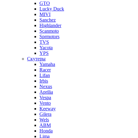
GTO
Lucky Duck
MIVI
Sanchez
Highlander
Scanmoto
Sprmotors
TVS
Yacota
YPS
Скутеры
Yamaha
Racer
Lifan
Irbis
Nexus
Aprilia
Vespa
Vento
Keeway
Gilera
Wels
ABM
Honda
Lima