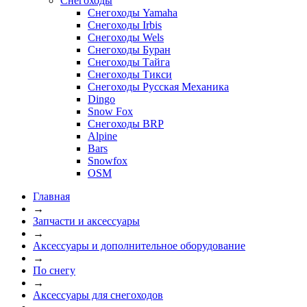
Снегоходы
Снегоходы Yamaha
Снегоходы Irbis
Снегоходы Wels
Снегоходы Буран
Снегоходы Тайга
Снегоходы Тикси
Снегоходы Русская Механика
Dingo
Snow Fox
Снегоходы BRP
Alpine
Bars
Snowfox
OSM
Главная
→
Запчасти и аксессуары
→
Аксессуары и дополнительное оборудование
→
По снегу
→
Аксессуары для снегоходов