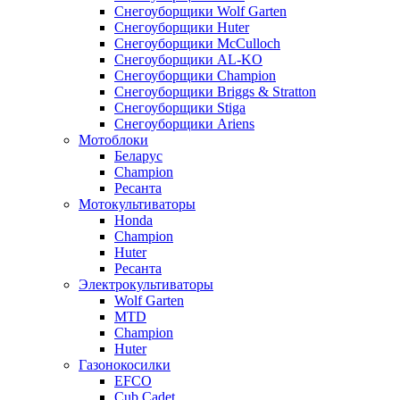
Снегоуборщики Wolf Garten
Снегоуборщики Huter
Снегоуборщики McCulloch
Снегоуборщики AL-KO
Снегоуборщики Champion
Снегоуборщики Briggs & Stratton
Снегоуборщики Stiga
Снегоуборщики Ariens
Мотоблоки
Беларус
Champion
Ресанта
Мотокультиваторы
Honda
Champion
Huter
Ресанта
Электрокультиваторы
Wolf Garten
MTD
Champion
Huter
Газонокосилки
EFCO
Cub Cadet