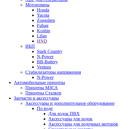
Мотопомпы
Honda
Yacota
Zongshen
Fubag
Koshin
Lifan
HND
ИБП
Stark Country
N-Power
BB-Battery
Ventura
Стабилизаторы напряжения
N-Power
Автомобильные прицепы
Прицепы МЗСА
Прицепы Сталкер
Запчасти и аксессуары
Аксессуары и дополнительное оборудование
По воде
Для лодок ПВХ
Аксессуары для лодок
Аксессуары для лодочных моторов