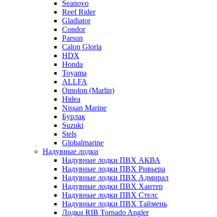
Seanovo
Reef Rider
Gladiator
Condor
Parsun
Calon Gloria
HDX
Honda
Toyama
ALLFA
Omolon (Marlin)
Hidea
Nissan Marine
Бурлак
Suzuki
Stels
Globalmarine
Надувные лодки
Надувные лодки ПВХ АКВА
Надувные лодки ПВХ Ривьера
Надувные лодки ПВХ Адмирал
Надувные лодки ПВХ Хантер
Надувные лодки ПВХ Стелс
Надувные лодки ПВХ Таймень
Лодки RIB Tornado Angler