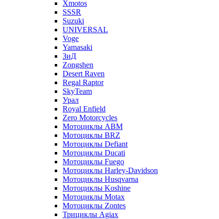
Xmotos
SSSR
Suzuki
UNIVERSAL
Voge
Yamasaki
ЗиД
Zongshen
Desert Raven
Regal Raptor
SkyTeam
Урал
Royal Enfield
Zero Motorcycles
Мотоциклы ABM
Мотоциклы BRZ
Мотоциклы Defiant
Мотоциклы Ducati
Мотоциклы Fuego
Мотоциклы Harley-Davidson
Мотоциклы Husqvarna
Мотоциклы Koshine
Мотоциклы Motax
Мотоциклы Zontes
Трициклы Agiax