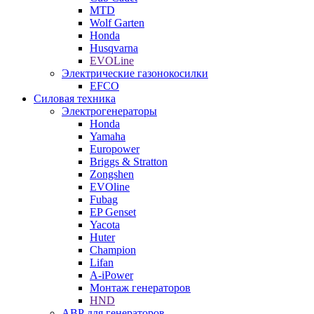
MTD
Wolf Garten
Honda
Husqvarna
EVOLine
Электрические газонокосилки
EFCO
Силовая техника
Электрогенераторы
Honda
Yamaha
Europower
Briggs & Stratton
Zongshen
EVOline
Fubag
EP Genset
Yacota
Huter
Champion
Lifan
A-iPower
Монтаж генераторов
HND
АВР для генераторов