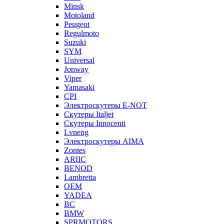
Minsk
Motoland
Peugeot
Regulmoto
Suzuki
SYM
Universal
Jonway
Viper
Yamasaki
CPI
Электроскутеры E-NOT
Скутеры Italjet
Скутеры Innocenti
Lvneng
Электроскутеры AIMA
Zontes
ARIIC
BENOD
Lambretta
OEM
YADEA
BC
BMW
SPRMOTORS