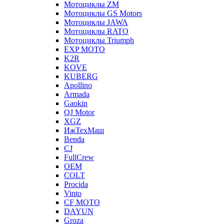
Мотоциклы ZM
Мотоциклы GS Motors
Мотоциклы JAWA
Мотоциклы RATO
Мотоциклы Triumph
EXP MOTO
K2R
KOVE
KUBERG
Apollino
Armada
Gaokin
QJ Motor
XGZ
ИжТехМаш
Benda
CJ
FullCrew
OEM
COLT
Procida
Vinto
CF MOTO
DAYUN
Groza