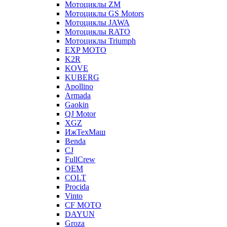
Мотоциклы ZM
Мотоциклы GS Motors
Мотоциклы JAWA
Мотоциклы RATO
Мотоциклы Triumph
EXP MOTO
K2R
KOVE
KUBERG
Apollino
Armada
Gaokin
QJ Motor
XGZ
ИжТехМаш
Benda
CJ
FullCrew
OEM
COLT
Procida
Vinto
CF MOTO
DAYUN
Groza