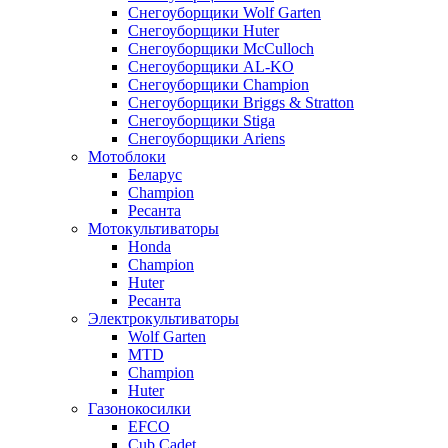
Снегоуборщики Wolf Garten
Снегоуборщики Huter
Снегоуборщики McCulloch
Снегоуборщики AL-KO
Снегоуборщики Champion
Снегоуборщики Briggs & Stratton
Снегоуборщики Stiga
Снегоуборщики Ariens
Мотоблоки
Беларус
Champion
Ресанта
Мотокультиваторы
Honda
Champion
Huter
Ресанта
Электрокультиваторы
Wolf Garten
MTD
Champion
Huter
Газонокосилки
EFCO
Cub Cadet