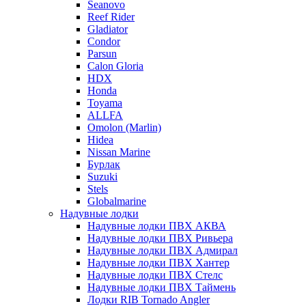
Seanovo
Reef Rider
Gladiator
Condor
Parsun
Calon Gloria
HDX
Honda
Toyama
ALLFA
Omolon (Marlin)
Hidea
Nissan Marine
Бурлак
Suzuki
Stels
Globalmarine
Надувные лодки
Надувные лодки ПВХ АКВА
Надувные лодки ПВХ Ривьера
Надувные лодки ПВХ Адмирал
Надувные лодки ПВХ Хантер
Надувные лодки ПВХ Стелс
Надувные лодки ПВХ Таймень
Лодки RIB Tornado Angler