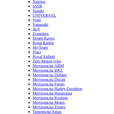
Xmotos
SSSR
Suzuki
UNIVERSAL
Voge
Yamasaki
ЗиД
Zongshen
Desert Raven
Regal Raptor
SkyTeam
Урал
Royal Enfield
Zero Motorcycles
Мотоциклы ABM
Мотоциклы BRZ
Мотоциклы Defiant
Мотоциклы Ducati
Мотоциклы Fuego
Мотоциклы Harley-Davidson
Мотоциклы Husqvarna
Мотоциклы Koshine
Мотоциклы Motax
Мотоциклы Zontes
Трициклы Agiax