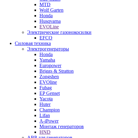
MTD
Wolf Garten
Honda
Husqvarna
EVOLine
Электрические газонокосилки
EFCO
Силовая техника
Электрогенераторы
Honda
Yamaha
Europower
Briggs & Stratton
Zongshen
EVOline
Fubag
EP Genset
Yacota
Huter
Champion
Lifan
A-iPower
Монтаж генераторов
HND
АВР для генераторов