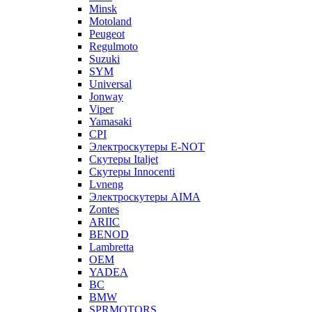
Minsk
Motoland
Peugeot
Regulmoto
Suzuki
SYM
Universal
Jonway
Viper
Yamasaki
CPI
Электроскутеры E-NOT
Скутеры Italjet
Скутеры Innocenti
Lvneng
Электроскутеры AIMA
Zontes
ARIIC
BENOD
Lambretta
OEM
YADEA
BC
BMW
SPRMOTORS