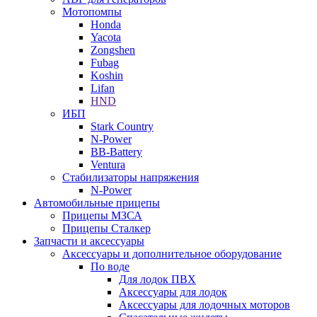
Мотопомпы
Honda
Yacota
Zongshen
Fubag
Koshin
Lifan
HND
ИБП
Stark Country
N-Power
BB-Battery
Ventura
Стабилизаторы напряжения
N-Power
Автомобильные прицепы
Прицепы МЗСА
Прицепы Сталкер
Запчасти и аксессуары
Аксессуары и дополнительное оборудование
По воде
Для лодок ПВХ
Аксессуары для лодок
Аксессуары для лодочных моторов