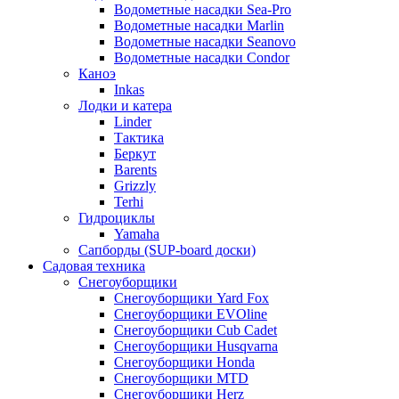
Водометные насадки Sea-Pro
Водометные насадки Marlin
Водометные насадки Seanovo
Водометные насадки Condor
Каноэ
Inkas
Лодки и катера
Linder
Тактика
Беркут
Barents
Grizzly
Terhi
Гидроциклы
Yamaha
Сапборды (SUP-board доски)
Садовая техника
Снегоуборщики
Снегоуборщики Yard Fox
Снегоуборщики EVOline
Снегоуборщики Cub Cadet
Снегоуборщики Husqvarna
Снегоуборщики Honda
Снегоуборщики MTD
Снегоуборщики Herz