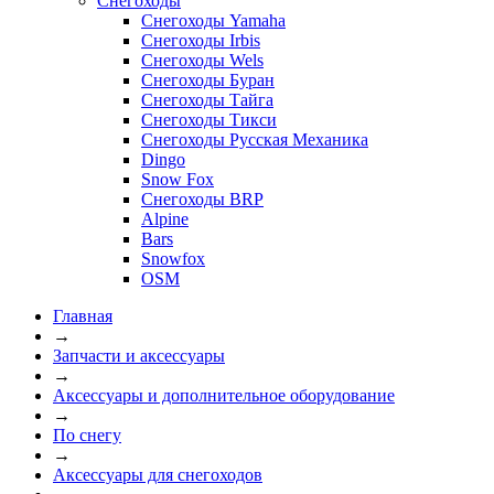
Снегоходы
Снегоходы Yamaha
Снегоходы Irbis
Снегоходы Wels
Снегоходы Буран
Снегоходы Тайга
Снегоходы Тикси
Снегоходы Русская Механика
Dingo
Snow Fox
Снегоходы BRP
Alpine
Bars
Snowfox
OSM
Главная
→
Запчасти и аксессуары
→
Аксессуары и дополнительное оборудование
→
По снегу
→
Аксессуары для снегоходов