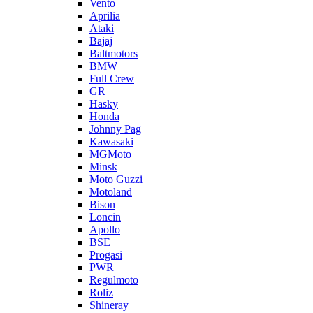
Vento
Aprilia
Ataki
Bajaj
Baltmotors
BMW
Full Crew
GR
Hasky
Honda
Johnny Pag
Kawasaki
MGMoto
Minsk
Moto Guzzi
Motoland
Bison
Loncin
Apollo
BSE
Progasi
PWR
Regulmoto
Roliz
Shineray