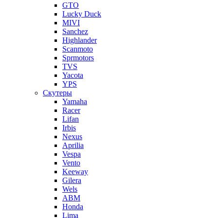
GTO
Lucky Duck
MIVI
Sanchez
Highlander
Scanmoto
Sprmotors
TVS
Yacota
YPS
Скутеры
Yamaha
Racer
Lifan
Irbis
Nexus
Aprilia
Vespa
Vento
Keeway
Gilera
Wels
ABM
Honda
Lima