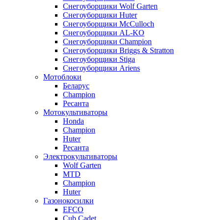
Снегоуборщики Wolf Garten
Снегоуборщики Huter
Снегоуборщики McCulloch
Снегоуборщики AL-KO
Снегоуборщики Champion
Снегоуборщики Briggs & Stratton
Снегоуборщики Stiga
Снегоуборщики Ariens
Мотоблоки
Беларус
Champion
Ресанта
Мотокультиваторы
Honda
Champion
Huter
Ресанта
Электрокультиваторы
Wolf Garten
MTD
Champion
Huter
Газонокосилки
EFCO
Cub Cadet