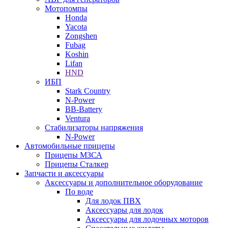
Мотопомпы
Honda
Yacota
Zongshen
Fubag
Koshin
Lifan
HND
ИБП
Stark Country
N-Power
BB-Battery
Ventura
Стабилизаторы напряжения
N-Power
Автомобильные прицепы
Прицепы МЗСА
Прицепы Сталкер
Запчасти и аксессуары
Аксессуары и дополнительное оборудование
По воде
Для лодок ПВХ
Аксессуары для лодок
Аксессуары для лодочных моторов