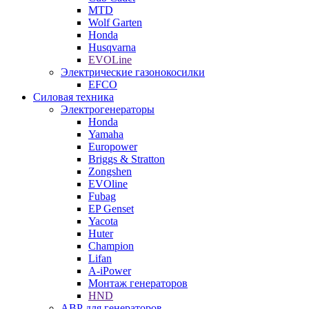
MTD
Wolf Garten
Honda
Husqvarna
EVOLine
Электрические газонокосилки
EFCO
Силовая техника
Электрогенераторы
Honda
Yamaha
Europower
Briggs & Stratton
Zongshen
EVOline
Fubag
EP Genset
Yacota
Huter
Champion
Lifan
A-iPower
Монтаж генераторов
HND
АВР для генераторов