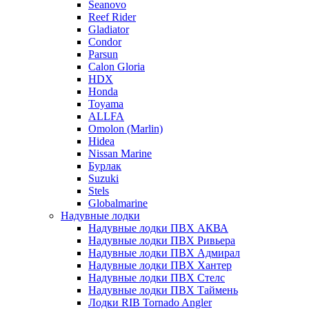
Seanovo
Reef Rider
Gladiator
Condor
Parsun
Calon Gloria
HDX
Honda
Toyama
ALLFA
Omolon (Marlin)
Hidea
Nissan Marine
Бурлак
Suzuki
Stels
Globalmarine
Надувные лодки
Надувные лодки ПВХ АКВА
Надувные лодки ПВХ Ривьера
Надувные лодки ПВХ Адмирал
Надувные лодки ПВХ Хантер
Надувные лодки ПВХ Стелс
Надувные лодки ПВХ Таймень
Лодки RIB Tornado Angler