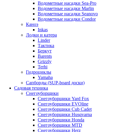
Водометные насадки Sea-Pro
Водометные насадки Marlin
Водометные насадки Seanovo
Водометные насадки Condor
Каноэ
Inkas
Лодки и катера
Linder
Тактика
Беркут
Barents
Grizzly
Terhi
Гидроциклы
Yamaha
Сапборды (SUP-board доски)
Садовая техника
Снегоуборщики
Снегоуборщики Yard Fox
Снегоуборщики EVOline
Снегоуборщики Cub Cadet
Снегоуборщики Husqvarna
Снегоуборщики Honda
Снегоуборщики MTD
Снегоуборщики Herz