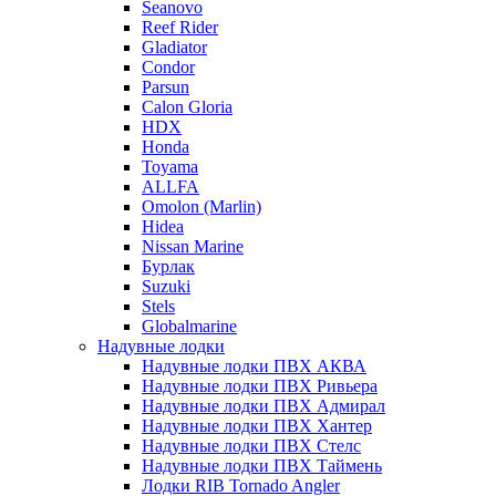
Seanovo
Reef Rider
Gladiator
Condor
Parsun
Calon Gloria
HDX
Honda
Toyama
ALLFA
Omolon (Marlin)
Hidea
Nissan Marine
Бурлак
Suzuki
Stels
Globalmarine
Надувные лодки
Надувные лодки ПВХ АКВА
Надувные лодки ПВХ Ривьера
Надувные лодки ПВХ Адмирал
Надувные лодки ПВХ Хантер
Надувные лодки ПВХ Стелс
Надувные лодки ПВХ Таймень
Лодки RIB Tornado Angler