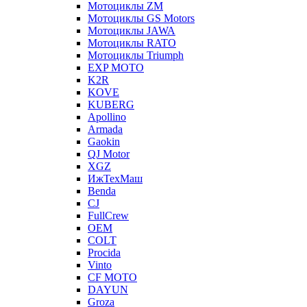
Мотоциклы ZM
Мотоциклы GS Motors
Мотоциклы JAWA
Мотоциклы RATO
Мотоциклы Triumph
EXP MOTO
K2R
KOVE
KUBERG
Apollino
Armada
Gaokin
QJ Motor
XGZ
ИжТехМаш
Benda
CJ
FullCrew
OEM
COLT
Procida
Vinto
CF MOTO
DAYUN
Groza