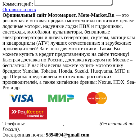
Комментарий:
Оставить отзыв
Официальный сайт Мотомаркет.
Moto-Market.Ru
— это
розничная и оптовая продажа мототехники по низким ценам:
лодочные моторы, надувные лодки ПВХ и гидроциклы,
снегоходы, мотоблоки, культиваторы, бензиновые
электрогенераторы и дизель генераторы, скутеры, мотоциклы
и квадроциклы (ATV) лучших отечественных и зарубежных
производителей! Запчасти для мототехники. Также Вы
можете купить в кредит представленную на сайте технику!
Быстрая доставка по России, доставка курьером по Москве –
бесплатно!
У нас Вы всегда можете купить мототехнику
брендов: Yamaha, Tohatsu, Honda, Suzuki, Husqvarna, MTD и
др. Широко представлена мототехника российских
производителей, а также китайские бренды: Nexus, HDX, Sea-
Pro и др.
Телефоны:
+7(495)799-85-55
,
8(800)511-48-94
(бесплатный по
России)
.
Электронная почта:
9894894@gmail.com
.