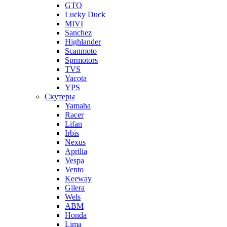
GTO
Lucky Duck
MIVI
Sanchez
Highlander
Scanmoto
Sprmotors
TVS
Yacota
YPS
Скутеры
Yamaha
Racer
Lifan
Irbis
Nexus
Aprilia
Vespa
Vento
Keeway
Gilera
Wels
ABM
Honda
Lima