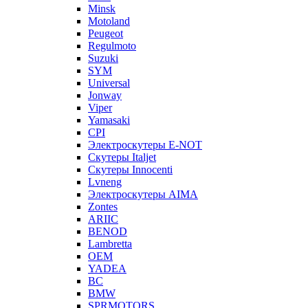
Minsk
Motoland
Peugeot
Regulmoto
Suzuki
SYM
Universal
Jonway
Viper
Yamasaki
CPI
Электроскутеры E-NOT
Скутеры Italjet
Скутеры Innocenti
Lvneng
Электроскутеры AIMA
Zontes
ARIIC
BENOD
Lambretta
OEM
YADEA
BC
BMW
SPRMOTORS