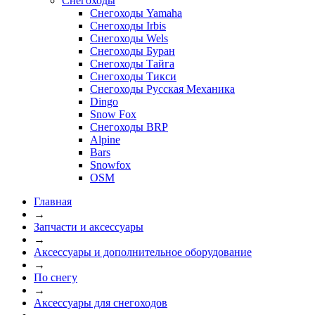
Снегоходы
Снегоходы Yamaha
Снегоходы Irbis
Снегоходы Wels
Снегоходы Буран
Снегоходы Тайга
Снегоходы Тикси
Снегоходы Русская Механика
Dingo
Snow Fox
Снегоходы BRP
Alpine
Bars
Snowfox
OSM
Главная
→
Запчасти и аксессуары
→
Аксессуары и дополнительное оборудование
→
По снегу
→
Аксессуары для снегоходов