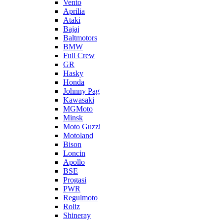
Vento
Aprilia
Ataki
Bajaj
Baltmotors
BMW
Full Crew
GR
Hasky
Honda
Johnny Pag
Kawasaki
MGMoto
Minsk
Moto Guzzi
Motoland
Bison
Loncin
Apollo
BSE
Progasi
PWR
Regulmoto
Roliz
Shineray