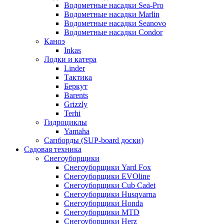
Водометные насадки Sea-Pro
Водометные насадки Marlin
Водометные насадки Seanovo
Водометные насадки Condor
Каноэ
Inkas
Лодки и катера
Linder
Тактика
Беркут
Barents
Grizzly
Terhi
Гидроциклы
Yamaha
Сапборды (SUP-board доски)
Садовая техника
Снегоуборщики
Снегоуборщики Yard Fox
Снегоуборщики EVOline
Снегоуборщики Cub Cadet
Снегоуборщики Husqvarna
Снегоуборщики Honda
Снегоуборщики MTD
Снегоуборщики Herz