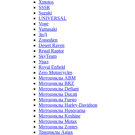
Xmotos
SSSR
Suzuki
UNIVERSAL
Voge
Yamasaki
ЗиД
Zongshen
Desert Raven
Regal Raptor
SkyTeam
Урал
Royal Enfield
Zero Motorcycles
Мотоциклы ABM
Мотоциклы BRZ
Мотоциклы Defiant
Мотоциклы Ducati
Мотоциклы Fuego
Мотоциклы Harley-Davidson
Мотоциклы Husqvarna
Мотоциклы Koshine
Мотоциклы Motax
Мотоциклы Zontes
Трициклы Agiax