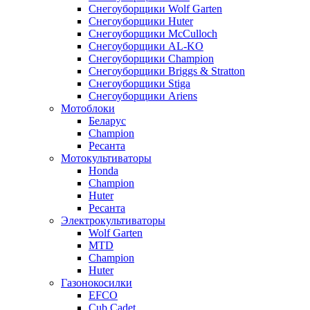
Снегоуборщики Wolf Garten
Снегоуборщики Huter
Снегоуборщики McCulloch
Снегоуборщики AL-KO
Снегоуборщики Champion
Снегоуборщики Briggs & Stratton
Снегоуборщики Stiga
Снегоуборщики Ariens
Мотоблоки
Беларус
Champion
Ресанта
Мотокультиваторы
Honda
Champion
Huter
Ресанта
Электрокультиваторы
Wolf Garten
MTD
Champion
Huter
Газонокосилки
EFCO
Cub Cadet