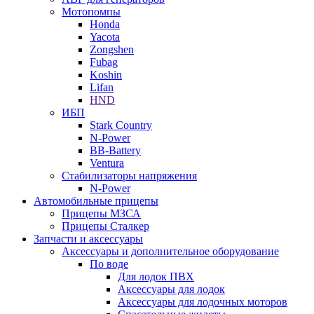
Мотопомпы
Honda
Yacota
Zongshen
Fubag
Koshin
Lifan
HND
ИБП
Stark Country
N-Power
BB-Battery
Ventura
Стабилизаторы напряжения
N-Power
Автомобильные прицепы
Прицепы МЗСА
Прицепы Сталкер
Запчасти и аксессуары
Аксессуары и дополнительное оборудование
По воде
Для лодок ПВХ
Аксессуары для лодок
Аксессуары для лодочных моторов