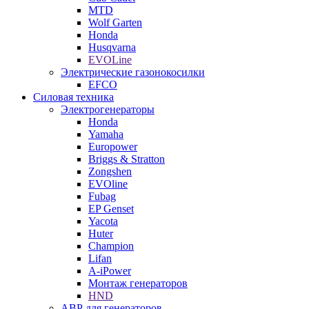
MTD
Wolf Garten
Honda
Husqvarna
EVOLine
Электрические газонокосилки
EFCO
Силовая техника
Электрогенераторы
Honda
Yamaha
Europower
Briggs & Stratton
Zongshen
EVOline
Fubag
EP Genset
Yacota
Huter
Champion
Lifan
A-iPower
Монтаж генераторов
HND
АВР для генераторов