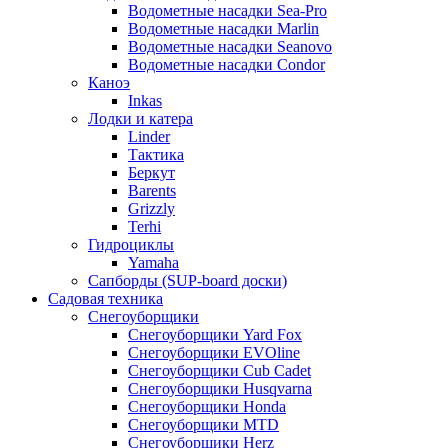
Водометные насадки Sea-Pro
Водометные насадки Marlin
Водометные насадки Seanovo
Водометные насадки Condor
Каноэ
Inkas
Лодки и катера
Linder
Тактика
Беркут
Barents
Grizzly
Terhi
Гидроциклы
Yamaha
Сапборды (SUP-board доски)
Садовая техника
Снегоуборщики
Снегоуборщики Yard Fox
Снегоуборщики EVOline
Снегоуборщики Cub Cadet
Снегоуборщики Husqvarna
Снегоуборщики Honda
Снегоуборщики MTD
Снегоуборщики Herz