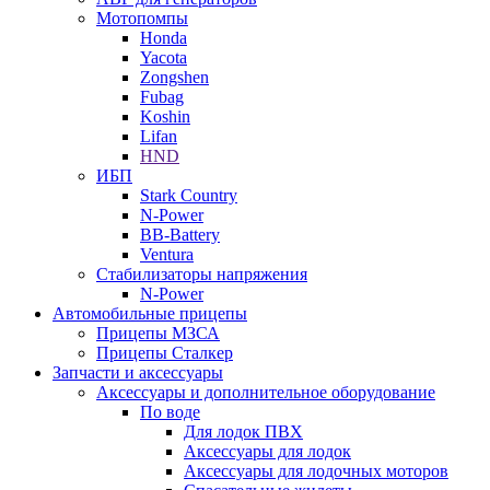
Мотопомпы
Honda
Yacota
Zongshen
Fubag
Koshin
Lifan
HND
ИБП
Stark Country
N-Power
BB-Battery
Ventura
Стабилизаторы напряжения
N-Power
Автомобильные прицепы
Прицепы МЗСА
Прицепы Сталкер
Запчасти и аксессуары
Аксессуары и дополнительное оборудование
По воде
Для лодок ПВХ
Аксессуары для лодок
Аксессуары для лодочных моторов