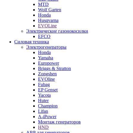
MTD
Wolf Garten
Honda
Husqvarna
EVOLine
Электрические газонокосилки
EFCO
Силовая техника
Электрогенераторы
Honda
Yamaha
Europower
Briggs & Stratton
Zongshen
EVOline
Fubag
EP Genset
Yacota
Huter
Champion
Lifan
A-iPower
Монтаж генераторов
HND
АВР для генераторов