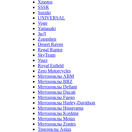
Xmotos
SSSR
Suzuki
UNIVERSAL
Voge
Yamasaki
ЗиД
Zongshen
Desert Raven
Regal Raptor
SkyTeam
Урал
Royal Enfield
Zero Motorcycles
Мотоциклы ABM
Мотоциклы BRZ
Мотоциклы Defiant
Мотоциклы Ducati
Мотоциклы Fuego
Мотоциклы Harley-Davidson
Мотоциклы Husqvarna
Мотоциклы Koshine
Мотоциклы Motax
Мотоциклы Zontes
Трициклы Agiax