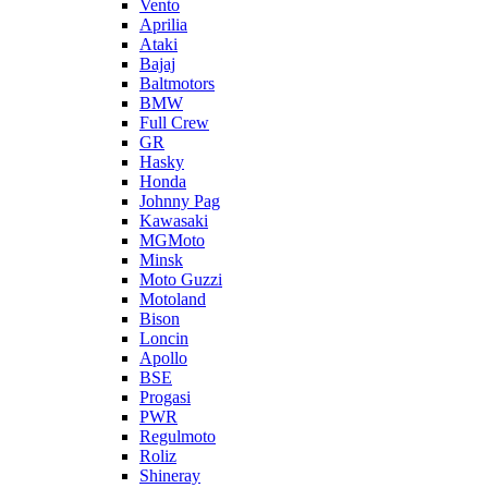
Vento
Aprilia
Ataki
Bajaj
Baltmotors
BMW
Full Crew
GR
Hasky
Honda
Johnny Pag
Kawasaki
MGMoto
Minsk
Moto Guzzi
Motoland
Bison
Loncin
Apollo
BSE
Progasi
PWR
Regulmoto
Roliz
Shineray