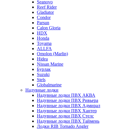
Seanovo
Reef Rider
Gladiator
Condor
Parsun
Calon Gloria
HDX
Honda
Toyama
ALLFA
Omolon (Marlin)
Hidea
Nissan Marine
Бурлак
Suzuki
Stels
Globalmarine
Надувные лодки
Надувные лодки ПВХ АКВА
Надувные лодки ПВХ Ривьера
Надувные лодки ПВХ Адмирал
Надувные лодки ПВХ Хантер
Надувные лодки ПВХ Стелс
Надувные лодки ПВХ Таймень
Лодки RIB Tornado Angler