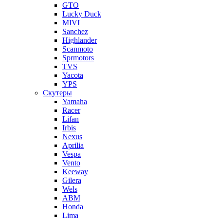
GTO
Lucky Duck
MIVI
Sanchez
Highlander
Scanmoto
Sprmotors
TVS
Yacota
YPS
Скутеры
Yamaha
Racer
Lifan
Irbis
Nexus
Aprilia
Vespa
Vento
Keeway
Gilera
Wels
ABM
Honda
Lima