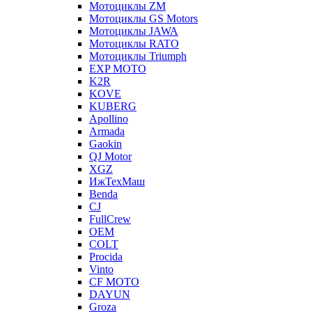
Мотоциклы ZM
Мотоциклы GS Motors
Мотоциклы JAWA
Мотоциклы RATO
Мотоциклы Triumph
EXP MOTO
K2R
KOVE
KUBERG
Apollino
Armada
Gaokin
QJ Motor
XGZ
ИжТехМаш
Benda
CJ
FullCrew
OEM
COLT
Procida
Vinto
CF MOTO
DAYUN
Groza