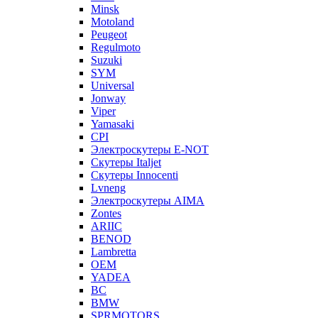
Minsk
Motoland
Peugeot
Regulmoto
Suzuki
SYM
Universal
Jonway
Viper
Yamasaki
CPI
Электроскутеры E-NOT
Скутеры Italjet
Скутеры Innocenti
Lvneng
Электроскутеры AIMA
Zontes
ARIIC
BENOD
Lambretta
OEM
YADEA
BC
BMW
SPRMOTORS