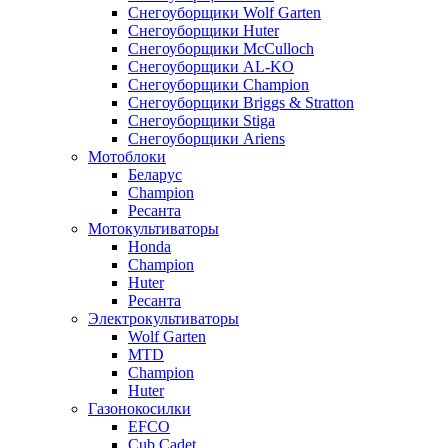
Снегоуборщики Wolf Garten
Снегоуборщики Huter
Снегоуборщики McCulloch
Снегоуборщики AL-KO
Снегоуборщики Champion
Снегоуборщики Briggs & Stratton
Снегоуборщики Stiga
Снегоуборщики Ariens
Мотоблоки
Беларус
Champion
Ресанта
Мотокультиваторы
Honda
Champion
Huter
Ресанта
Электрокультиваторы
Wolf Garten
MTD
Champion
Huter
Газонокосилки
EFCO
Cub Cadet