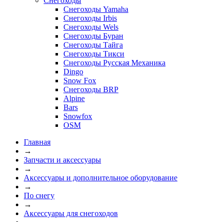
Снегоходы
Снегоходы Yamaha
Снегоходы Irbis
Снегоходы Wels
Снегоходы Буран
Снегоходы Тайга
Снегоходы Тикси
Снегоходы Русская Механика
Dingo
Snow Fox
Снегоходы BRP
Alpine
Bars
Snowfox
OSM
Главная
→
Запчасти и аксессуары
→
Аксессуары и дополнительное оборудование
→
По снегу
→
Аксессуары для снегоходов