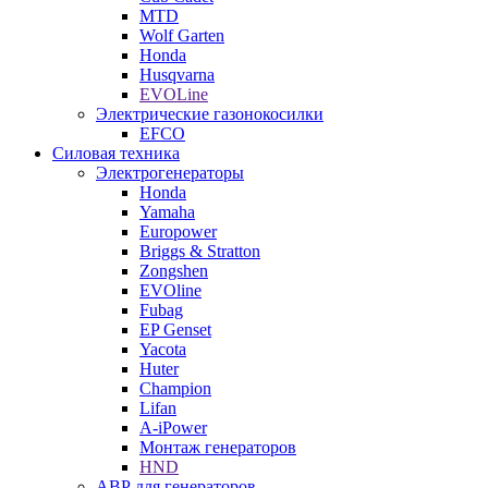
MTD
Wolf Garten
Honda
Husqvarna
EVOLine
Электрические газонокосилки
EFCO
Силовая техника
Электрогенераторы
Honda
Yamaha
Europower
Briggs & Stratton
Zongshen
EVOline
Fubag
EP Genset
Yacota
Huter
Champion
Lifan
A-iPower
Монтаж генераторов
HND
АВР для генераторов