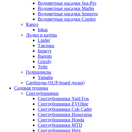
Водометные насадки Sea-Pro
Водометные насадки Marlin
Водометные насадки Seanovo
Водометные насадки Condor
Каноэ
Inkas
Лодки и катера
Linder
Тактика
Беркут
Barents
Grizzly
Terhi
Гидроциклы
Yamaha
Сапборды (SUP-board доски)
Садовая техника
Снегоуборщики
Снегоуборщики Yard Fox
Снегоуборщики EVOline
Снегоуборщики Cub Cadet
Снегоуборщики Husqvarna
Снегоуборщики Honda
Снегоуборщики MTD
Снегоуборщики Herz