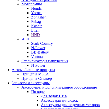
Мотопомпы
Honda
Yacota
Zongshen
Fubag
Koshin
Lifan
HND
ИБП
Stark Country
N-Power
BB-Battery
Ventura
Стабилизаторы напряжения
N-Power
Автомобильные прицепы
Прицепы МЗСА
Прицепы Сталкер
Запчасти и аксессуары
Аксессуары и дополнительное оборудование
По воде
Для лодок ПВХ
Аксессуары для лодок
Аксессуары для лодочных моторов