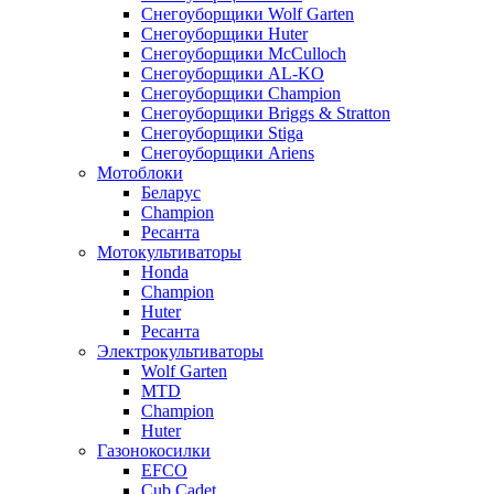
Снегоуборщики Wolf Garten
Снегоуборщики Huter
Снегоуборщики McCulloch
Снегоуборщики AL-KO
Снегоуборщики Champion
Снегоуборщики Briggs & Stratton
Снегоуборщики Stiga
Снегоуборщики Ariens
Мотоблоки
Беларус
Champion
Ресанта
Мотокультиваторы
Honda
Champion
Huter
Ресанта
Электрокультиваторы
Wolf Garten
MTD
Champion
Huter
Газонокосилки
EFCO
Cub Cadet