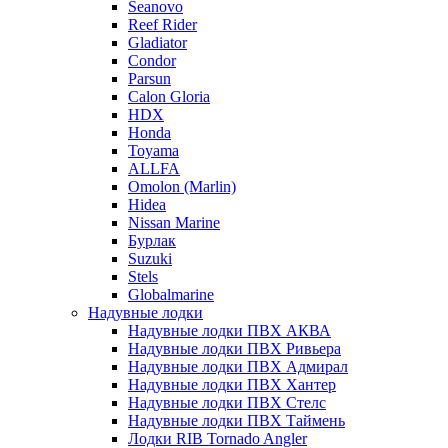
Seanovo
Reef Rider
Gladiator
Condor
Parsun
Calon Gloria
HDX
Honda
Toyama
ALLFA
Omolon (Marlin)
Hidea
Nissan Marine
Бурлак
Suzuki
Stels
Globalmarine
Надувные лодки
Надувные лодки ПВХ АКВА
Надувные лодки ПВХ Ривьера
Надувные лодки ПВХ Адмирал
Надувные лодки ПВХ Хантер
Надувные лодки ПВХ Стелс
Надувные лодки ПВХ Таймень
Лодки RIB Tornado Angler