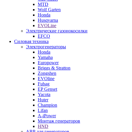
MTD
Wolf Garten
Honda
Husqvarna
EVOLine
Электрические газонокосилки
EFCO
Силовая техника
Электрогенераторы
Honda
Yamaha
Europower
Briggs & Stratton
Zongshen
EVOline
Fubag
EP Genset
Yacota
Huter
Champion
Lifan
A-iPower
Монтаж генераторов
HND
АВР для генераторов