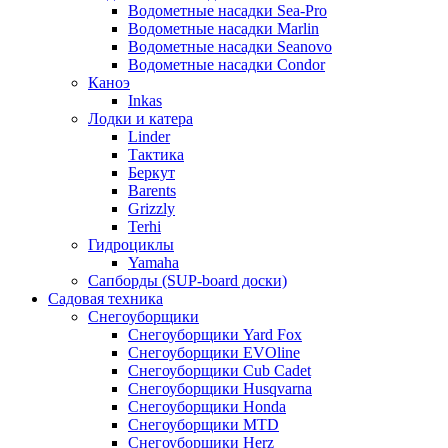
Водометные насадки Sea-Pro
Водометные насадки Marlin
Водометные насадки Seanovo
Водометные насадки Condor
Каноэ
Inkas
Лодки и катера
Linder
Тактика
Беркут
Barents
Grizzly
Terhi
Гидроциклы
Yamaha
Сапборды (SUP-board доски)
Садовая техника
Снегоуборщики
Снегоуборщики Yard Fox
Снегоуборщики EVOline
Снегоуборщики Cub Cadet
Снегоуборщики Husqvarna
Снегоуборщики Honda
Снегоуборщики MTD
Снегоуборщики Herz