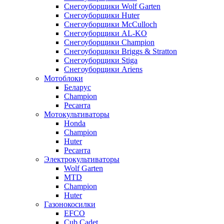
Снегоуборщики Wolf Garten
Снегоуборщики Huter
Снегоуборщики McCulloch
Снегоуборщики AL-KO
Снегоуборщики Champion
Снегоуборщики Briggs & Stratton
Снегоуборщики Stiga
Снегоуборщики Ariens
Мотоблоки
Беларус
Champion
Ресанта
Мотокультиваторы
Honda
Champion
Huter
Ресанта
Электрокультиваторы
Wolf Garten
MTD
Champion
Huter
Газонокосилки
EFCO
Cub Cadet