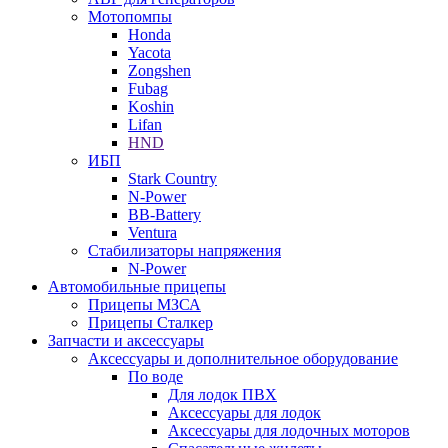
Мотопомпы
Honda
Yacota
Zongshen
Fubag
Koshin
Lifan
HND
ИБП
Stark Country
N-Power
BB-Battery
Ventura
Стабилизаторы напряжения
N-Power
Автомобильные прицепы
Прицепы МЗСА
Прицепы Сталкер
Запчасти и аксессуары
Аксессуары и дополнительное оборудование
По воде
Для лодок ПВХ
Аксессуары для лодок
Аксессуары для лодочных моторов