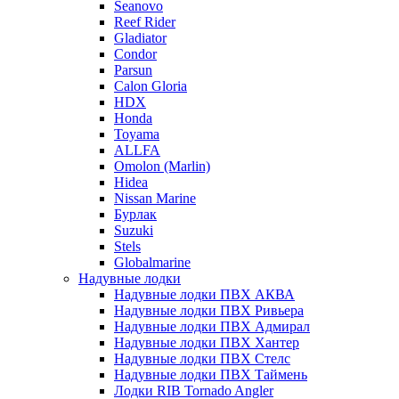
Seanovo
Reef Rider
Gladiator
Condor
Parsun
Calon Gloria
HDX
Honda
Toyama
ALLFA
Omolon (Marlin)
Hidea
Nissan Marine
Бурлак
Suzuki
Stels
Globalmarine
Надувные лодки
Надувные лодки ПВХ АКВА
Надувные лодки ПВХ Ривьера
Надувные лодки ПВХ Адмирал
Надувные лодки ПВХ Хантер
Надувные лодки ПВХ Стелс
Надувные лодки ПВХ Таймень
Лодки RIB Tornado Angler