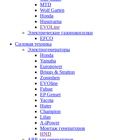
MTD
Wolf Garten
Honda
Husqvarna
EVOLine
Электрические газонокосилки
EFCO
Силовая техника
Электрогенераторы
Honda
Yamaha
Europower
Briggs & Stratton
Zongshen
EVOline
Fubag
EP Genset
Yacota
Huter
Champion
Lifan
A-iPower
Монтаж генераторов
HND
АВР для генераторов