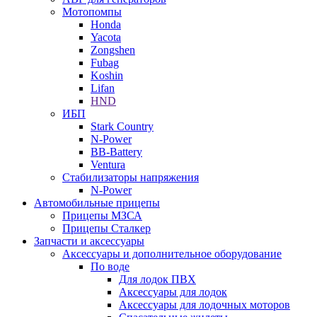
Мотопомпы
Honda
Yacota
Zongshen
Fubag
Koshin
Lifan
HND
ИБП
Stark Country
N-Power
BB-Battery
Ventura
Стабилизаторы напряжения
N-Power
Автомобильные прицепы
Прицепы МЗСА
Прицепы Сталкер
Запчасти и аксессуары
Аксессуары и дополнительное оборудование
По воде
Для лодок ПВХ
Аксессуары для лодок
Аксессуары для лодочных моторов