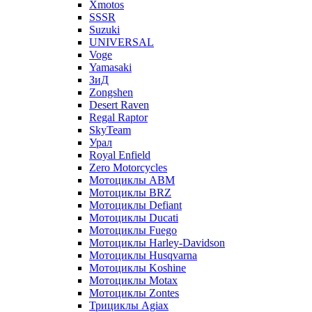
Xmotos
SSSR
Suzuki
UNIVERSAL
Voge
Yamasaki
ЗиД
Zongshen
Desert Raven
Regal Raptor
SkyTeam
Урал
Royal Enfield
Zero Motorcycles
Мотоциклы ABM
Мотоциклы BRZ
Мотоциклы Defiant
Мотоциклы Ducati
Мотоциклы Fuego
Мотоциклы Harley-Davidson
Мотоциклы Husqvarna
Мотоциклы Koshine
Мотоциклы Motax
Мотоциклы Zontes
Трициклы Agiax