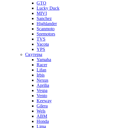
GTO
Lucky Duck
MIVI
Sanchez
Highlander
Scanmoto
Sprmotors
TVS
Yacota
YPS
Скутеры
Yamaha
Racer
Lifan
Irbis
Nexus
Aprilia
Vespa
Vento
Keeway
Gilera
Wels
ABM
Honda
Lima