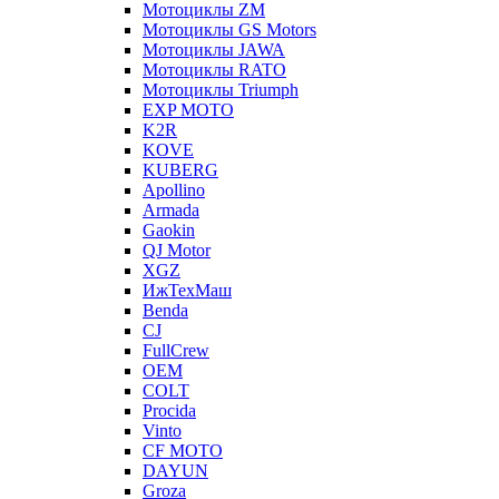
Мотоциклы ZM
Мотоциклы GS Motors
Мотоциклы JAWA
Мотоциклы RATO
Мотоциклы Triumph
EXP MOTO
K2R
KOVE
KUBERG
Apollino
Armada
Gaokin
QJ Motor
XGZ
ИжТехМаш
Benda
CJ
FullCrew
OEM
COLT
Procida
Vinto
CF MOTO
DAYUN
Groza