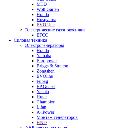
MTD
Wolf Garten
Honda
Husqvarna
EVOLine
Электрические газонокосилки
EFCO
Силовая техника
Электрогенераторы
Honda
Yamaha
Europower
Briggs & Stratton
Zongshen
EVOline
Fubag
EP Genset
Yacota
Huter
Champion
Lifan
A-iPower
Монтаж генераторов
HND
АВР для генераторов