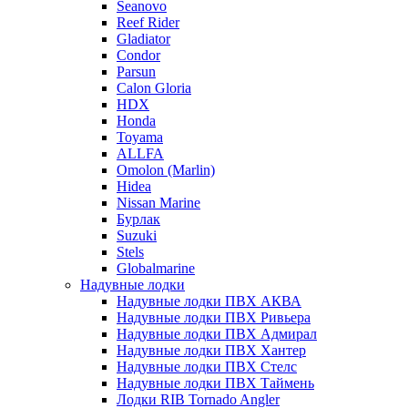
Seanovo
Reef Rider
Gladiator
Condor
Parsun
Calon Gloria
HDX
Honda
Toyama
ALLFA
Omolon (Marlin)
Hidea
Nissan Marine
Бурлак
Suzuki
Stels
Globalmarine
Надувные лодки
Надувные лодки ПВХ АКВА
Надувные лодки ПВХ Ривьера
Надувные лодки ПВХ Адмирал
Надувные лодки ПВХ Хантер
Надувные лодки ПВХ Стелс
Надувные лодки ПВХ Таймень
Лодки RIB Tornado Angler