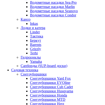
Водометные насадки Sea-Pro
Водометные насадки Marlin
Водометные насадки Seanovo
Водометные насадки Condor
Каноэ
Inkas
Лодки и катера
Linder
Тактика
Беркут
Barents
Grizzly
Terhi
Гидроциклы
Yamaha
Сапборды (SUP-board доски)
Садовая техника
Снегоуборщики
Снегоуборщики Yard Fox
Снегоуборщики EVOline
Снегоуборщики Cub Cadet
Снегоуборщики Husqvarna
Снегоуборщики Honda
Снегоуборщики MTD
Снегоуборщики Herz