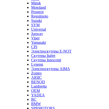
Minsk
Motoland
Peugeot
Regulmoto
Suzuki
SYM
Universal
Jonway
Viper
Yamasaki
CPI
Электроскутеры E-NOT
Скутеры Italjet
Скутеры Innocenti
Lvneng
Электроскутеры AIMA
Zontes
ARIIC
BENOD
Lambretta
OEM
YADEA
BC
BMW
SPRMOTORS