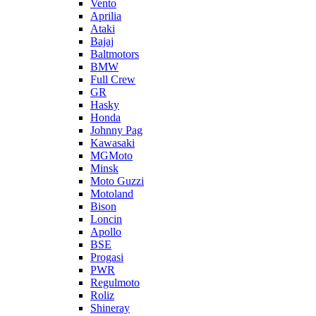
Vento
Aprilia
Ataki
Bajaj
Baltmotors
BMW
Full Crew
GR
Hasky
Honda
Johnny Pag
Kawasaki
MGMoto
Minsk
Moto Guzzi
Motoland
Bison
Loncin
Apollo
BSE
Progasi
PWR
Regulmoto
Roliz
Shineray