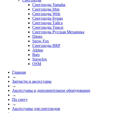
Снегоходы
Снегоходы Yamaha
Снегоходы Irbis
Снегоходы Wels
Снегоходы Буран
Снегоходы Тайга
Снегоходы Тикси
Снегоходы Русская Механика
Dingo
Snow Fox
Снегоходы BRP
Alpine
Bars
Snowfox
OSM
Главная
→
Запчасти и аксессуары
→
Аксессуары и дополнительное оборудование
→
По снегу
→
Аксессуары для снегоходов