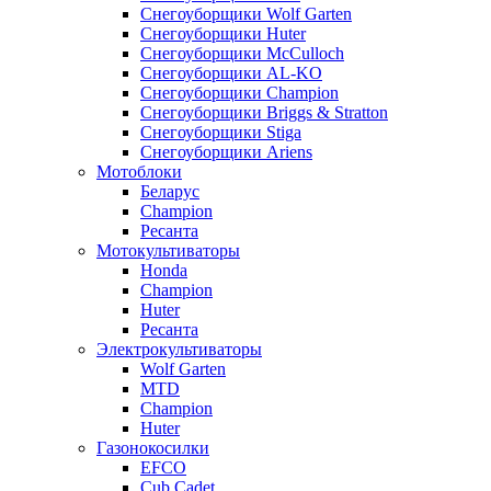
Снегоуборщики Wolf Garten
Снегоуборщики Huter
Снегоуборщики McCulloch
Снегоуборщики AL-KO
Снегоуборщики Champion
Снегоуборщики Briggs & Stratton
Снегоуборщики Stiga
Снегоуборщики Ariens
Мотоблоки
Беларус
Champion
Ресанта
Мотокультиваторы
Honda
Champion
Huter
Ресанта
Электрокультиваторы
Wolf Garten
MTD
Champion
Huter
Газонокосилки
EFCO
Cub Cadet