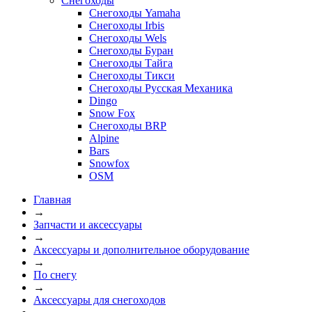
Снегоходы
Снегоходы Yamaha
Снегоходы Irbis
Снегоходы Wels
Снегоходы Буран
Снегоходы Тайга
Снегоходы Тикси
Снегоходы Русская Механика
Dingo
Snow Fox
Снегоходы BRP
Alpine
Bars
Snowfox
OSM
Главная
→
Запчасти и аксессуары
→
Аксессуары и дополнительное оборудование
→
По снегу
→
Аксессуары для снегоходов