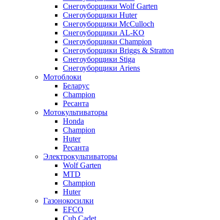
Снегоуборщики Wolf Garten
Снегоуборщики Huter
Снегоуборщики McCulloch
Снегоуборщики AL-KO
Снегоуборщики Champion
Снегоуборщики Briggs & Stratton
Снегоуборщики Stiga
Снегоуборщики Ariens
Мотоблоки
Беларус
Champion
Ресанта
Мотокультиваторы
Honda
Champion
Huter
Ресанта
Электрокультиваторы
Wolf Garten
MTD
Champion
Huter
Газонокосилки
EFCO
Cub Cadet