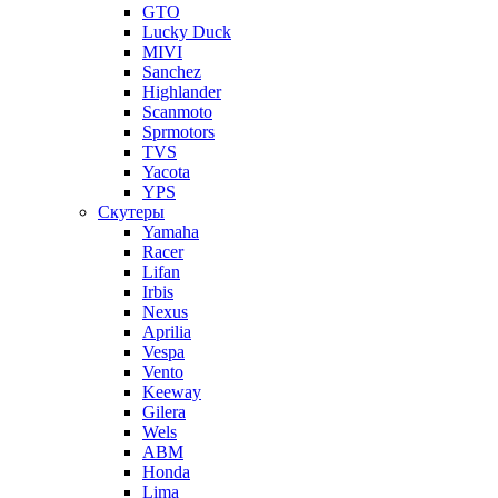
GTO
Lucky Duck
MIVI
Sanchez
Highlander
Scanmoto
Sprmotors
TVS
Yacota
YPS
Скутеры
Yamaha
Racer
Lifan
Irbis
Nexus
Aprilia
Vespa
Vento
Keeway
Gilera
Wels
ABM
Honda
Lima