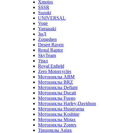
Xmotos
SSSR
Suzuki
UNIVERSAL
Voge
Yamasaki
ЗиД
Zongshen
Desert Raven
Regal Raptor
SkyTeam
Урал
Royal Enfield
Zero Motorcycles
Мотоциклы ABM
Мотоциклы BRZ
Мотоциклы Defiant
Мотоциклы Ducati
Мотоциклы Fuego
Мотоциклы Harley-Davidson
Мотоциклы Husqvarna
Мотоциклы Koshine
Мотоциклы Motax
Мотоциклы Zontes
Трициклы Agiax