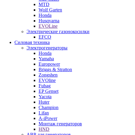
MTD
Wolf Garten
Honda
Husqvarna
EVOLine
Электрические газонокосилки
EFCO
Силовая техника
Электрогенераторы
Honda
Yamaha
Europower
Briggs & Stratton
Zongshen
EVOline
Fubag
EP Genset
Yacota
Huter
Champion
Lifan
A-iPower
Монтаж генераторов
HND
АВР для генераторов