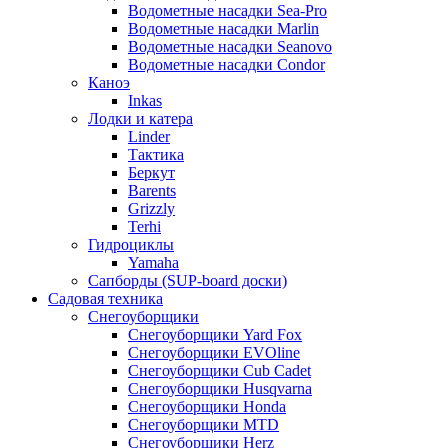
Водометные насадки Sea-Pro
Водометные насадки Marlin
Водометные насадки Seanovo
Водометные насадки Condor
Каноэ
Inkas
Лодки и катера
Linder
Тактика
Беркут
Barents
Grizzly
Terhi
Гидроциклы
Yamaha
Сапборды (SUP-board доски)
Садовая техника
Снегоуборщики
Снегоуборщики Yard Fox
Снегоуборщики EVOline
Снегоуборщики Cub Cadet
Снегоуборщики Husqvarna
Снегоуборщики Honda
Снегоуборщики MTD
Снегоуборщики Herz