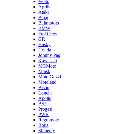
Vento
Aprilia
Ataki
Bajaj
Baltmotors
BMW
Full Crew
GR
Hasky
Honda
Johnny Pag
Kawasaki
MGMoto
Minsk
Moto Guzzi
Motoland
Bison
Loncin
Apollo
BSE
Progasi
PWR
Regulmoto
Roliz
Shineray