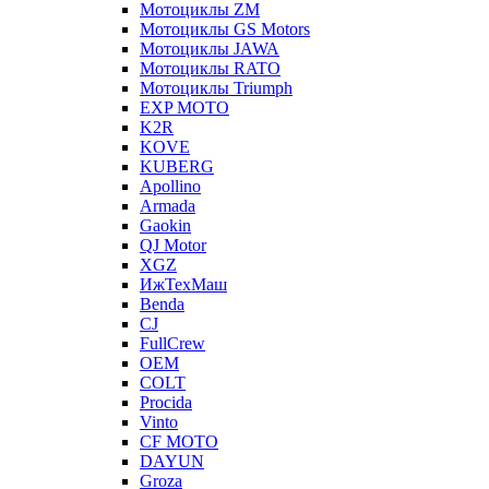
Мотоциклы ZM
Мотоциклы GS Motors
Мотоциклы JAWA
Мотоциклы RATO
Мотоциклы Triumph
EXP MOTO
K2R
KOVE
KUBERG
Apollino
Armada
Gaokin
QJ Motor
XGZ
ИжТехМаш
Benda
CJ
FullCrew
OEM
COLT
Procida
Vinto
CF MOTO
DAYUN
Groza