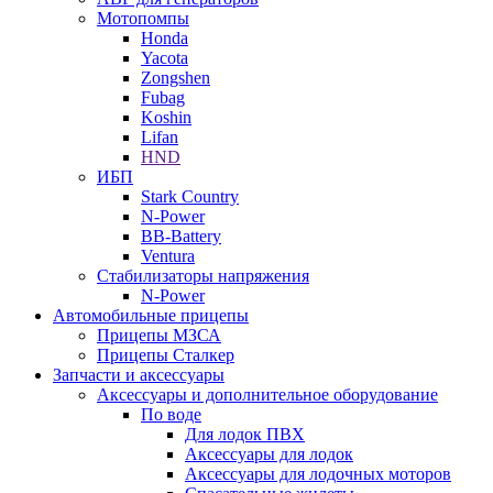
Мотопомпы
Honda
Yacota
Zongshen
Fubag
Koshin
Lifan
HND
ИБП
Stark Country
N-Power
BB-Battery
Ventura
Стабилизаторы напряжения
N-Power
Автомобильные прицепы
Прицепы МЗСА
Прицепы Сталкер
Запчасти и аксессуары
Аксессуары и дополнительное оборудование
По воде
Для лодок ПВХ
Аксессуары для лодок
Аксессуары для лодочных моторов