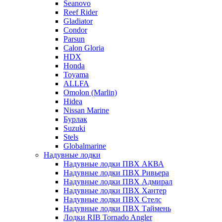
Seanovo
Reef Rider
Gladiator
Condor
Parsun
Calon Gloria
HDX
Honda
Toyama
ALLFA
Omolon (Marlin)
Hidea
Nissan Marine
Бурлак
Suzuki
Stels
Globalmarine
Надувные лодки
Надувные лодки ПВХ АКВА
Надувные лодки ПВХ Ривьера
Надувные лодки ПВХ Адмирал
Надувные лодки ПВХ Хантер
Надувные лодки ПВХ Стелс
Надувные лодки ПВХ Таймень
Лодки RIB Tornado Angler