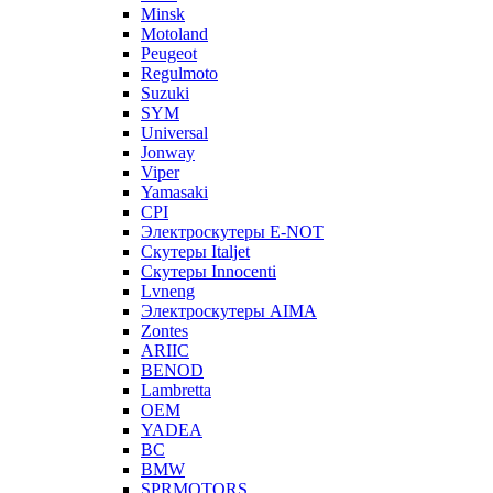
Minsk
Motoland
Peugeot
Regulmoto
Suzuki
SYM
Universal
Jonway
Viper
Yamasaki
CPI
Электроскутеры E-NOT
Скутеры Italjet
Скутеры Innocenti
Lvneng
Электроскутеры AIMA
Zontes
ARIIC
BENOD
Lambretta
OEM
YADEA
BC
BMW
SPRMOTORS