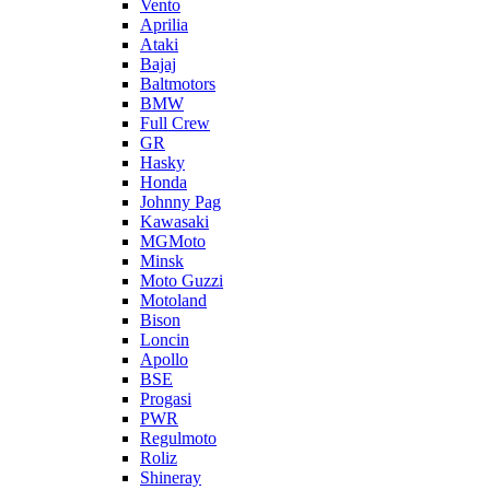
Vento
Aprilia
Ataki
Bajaj
Baltmotors
BMW
Full Crew
GR
Hasky
Honda
Johnny Pag
Kawasaki
MGMoto
Minsk
Moto Guzzi
Motoland
Bison
Loncin
Apollo
BSE
Progasi
PWR
Regulmoto
Roliz
Shineray