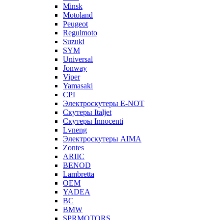
Minsk
Motoland
Peugeot
Regulmoto
Suzuki
SYM
Universal
Jonway
Viper
Yamasaki
CPI
Электроскутеры E-NOT
Скутеры Italjet
Скутеры Innocenti
Lvneng
Электроскутеры AIMA
Zontes
ARIIC
BENOD
Lambretta
OEM
YADEA
BC
BMW
SPRMOTORS