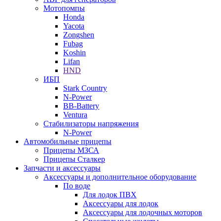
Мотопомпы
Honda
Yacota
Zongshen
Fubag
Koshin
Lifan
HND
ИБП
Stark Country
N-Power
BB-Battery
Ventura
Стабилизаторы напряжения
N-Power
Автомобильные прицепы
Прицепы МЗСА
Прицепы Сталкер
Запчасти и аксессуары
Аксессуары и дополнительное оборудование
По воде
Для лодок ПВХ
Аксессуары для лодок
Аксессуары для лодочных моторов