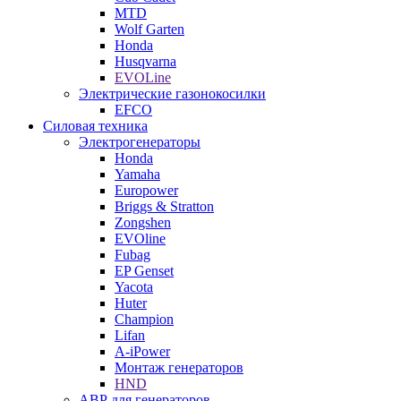
MTD
Wolf Garten
Honda
Husqvarna
EVOLine
Электрические газонокосилки
EFCO
Силовая техника
Электрогенераторы
Honda
Yamaha
Europower
Briggs & Stratton
Zongshen
EVOline
Fubag
EP Genset
Yacota
Huter
Champion
Lifan
A-iPower
Монтаж генераторов
HND
АВР для генераторов