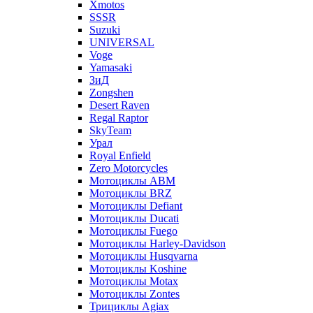
Xmotos
SSSR
Suzuki
UNIVERSAL
Voge
Yamasaki
ЗиД
Zongshen
Desert Raven
Regal Raptor
SkyTeam
Урал
Royal Enfield
Zero Motorcycles
Мотоциклы ABM
Мотоциклы BRZ
Мотоциклы Defiant
Мотоциклы Ducati
Мотоциклы Fuego
Мотоциклы Harley-Davidson
Мотоциклы Husqvarna
Мотоциклы Koshine
Мотоциклы Motax
Мотоциклы Zontes
Трициклы Agiax