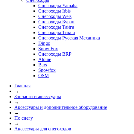
Снегоходы
Снегоходы Yamaha
Снегоходы Irbis
Снегоходы Wels
Снегоходы Буран
Снегоходы Тайга
Снегоходы Тикси
Снегоходы Русская Механика
Dingo
Snow Fox
Снегоходы BRP
Alpine
Bars
Snowfox
OSM
Главная
→
Запчасти и аксессуары
→
Аксессуары и дополнительное оборудование
→
По снегу
→
Аксессуары для снегоходов