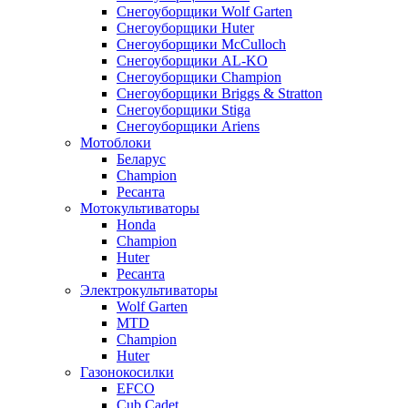
Снегоуборщики Wolf Garten
Снегоуборщики Huter
Снегоуборщики McCulloch
Снегоуборщики AL-KO
Снегоуборщики Champion
Снегоуборщики Briggs & Stratton
Снегоуборщики Stiga
Снегоуборщики Ariens
Мотоблоки
Беларус
Champion
Ресанта
Мотокультиваторы
Honda
Champion
Huter
Ресанта
Электрокультиваторы
Wolf Garten
MTD
Champion
Huter
Газонокосилки
EFCO
Cub Cadet