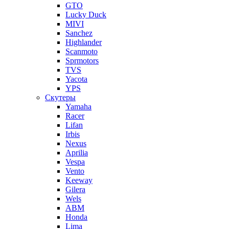
GTO
Lucky Duck
MIVI
Sanchez
Highlander
Scanmoto
Sprmotors
TVS
Yacota
YPS
Скутеры
Yamaha
Racer
Lifan
Irbis
Nexus
Aprilia
Vespa
Vento
Keeway
Gilera
Wels
ABM
Honda
Lima