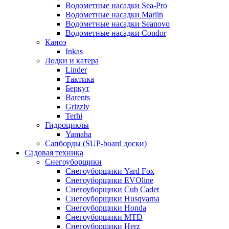
Водометные насадки Sea-Pro
Водометные насадки Marlin
Водометные насадки Seanovo
Водометные насадки Condor
Каноэ
Inkas
Лодки и катера
Linder
Тактика
Беркут
Barents
Grizzly
Terhi
Гидроциклы
Yamaha
Сапборды (SUP-board доски)
Садовая техника
Снегоуборщики
Снегоуборщики Yard Fox
Снегоуборщики EVOline
Снегоуборщики Cub Cadet
Снегоуборщики Husqvarna
Снегоуборщики Honda
Снегоуборщики MTD
Снегоуборщики Herz