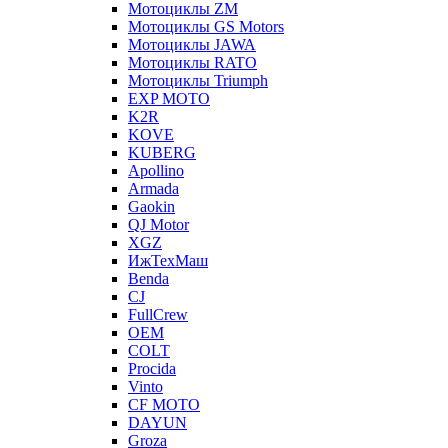
Мотоциклы ZM
Мотоциклы GS Motors
Мотоциклы JAWA
Мотоциклы RATO
Мотоциклы Triumph
EXP MOTO
K2R
KOVE
KUBERG
Apollino
Armada
Gaokin
QJ Motor
XGZ
ИжТехМаш
Benda
CJ
FullCrew
OEM
COLT
Procida
Vinto
CF MOTO
DAYUN
Groza