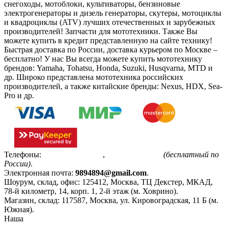
снегоходы, мотоблоки, культиваторы, бензиновые
электрогенераторы и дизель генераторы, скутеры, мотоциклы
и квадроциклы (ATV) лучших отечественных и зарубежных
производителей! Запчасти для мототехники. Также Вы
можете купить в кредит представленную на сайте технику!
Быстрая доставка по России, доставка курьером по Москве –
бесплатно!
У нас Вы всегда можете купить мототехнику
брендов: Yamaha, Tohatsu, Honda, Suzuki, Husqvarna, MTD и
др. Широко представлена мототехника российских
производителей, а также китайские бренды: Nexus, HDX, Sea-
Pro и др.
Телефоны:
+7(495)799-85-55
,
8(800)511-48-94
(бесплатный по
России)
.
Электронная почта:
9894894@gmail.com
.
Шоурум, склад, офис:
125412
,
Москва
,
ТЦ Декстер, МКАД,
78-й километр, 14, корп. 1, 2-й этаж (м. Ховрино)
.
Магазин, склад:
117587
,
Москва
,
ул. Кировоградская, 11 Б (м.
Южная)
.
Наша
Политика конфиденциальности