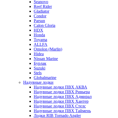
Seanovo
Reef Rider
Gladiator
Condor
Parsun
Calon Gloria
HDX
Honda
Toyama
ALLFA
Omolon (Marlin)
Hidea
Nissan Marine
Бурлак
Suzuki
Stels
Globalmarine
Надувные лодки
Надувные лодки ПВХ АКВА
Надувные лодки ПВХ Ривьера
Надувные лодки ПВХ Адмирал
Надувные лодки ПВХ Хантер
Надувные лодки ПВХ Стелс
Надувные лодки ПВХ Таймень
Лодки RIB Tornado Angler