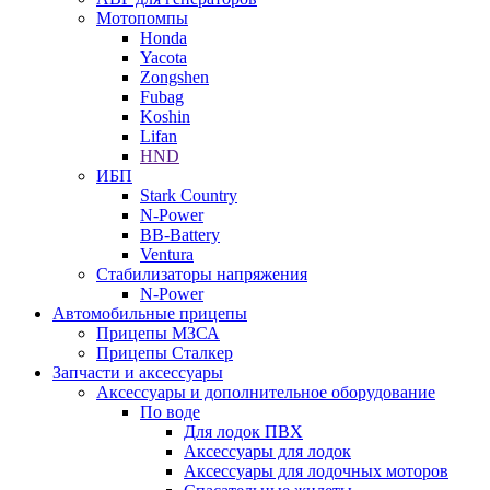
Мотопомпы
Honda
Yacota
Zongshen
Fubag
Koshin
Lifan
HND
ИБП
Stark Country
N-Power
BB-Battery
Ventura
Стабилизаторы напряжения
N-Power
Автомобильные прицепы
Прицепы МЗСА
Прицепы Сталкер
Запчасти и аксессуары
Аксессуары и дополнительное оборудование
По воде
Для лодок ПВХ
Аксессуары для лодок
Аксессуары для лодочных моторов