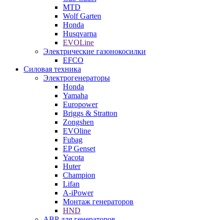
MTD
Wolf Garten
Honda
Husqvarna
EVOLine
Электрические газонокосилки
EFCO
Силовая техника
Электрогенераторы
Honda
Yamaha
Europower
Briggs & Stratton
Zongshen
EVOline
Fubag
EP Genset
Yacota
Huter
Champion
Lifan
A-iPower
Монтаж генераторов
HND
АВР для генераторов