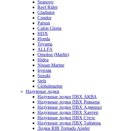
Seanovo
Reef Rider
Gladiator
Condor
Parsun
Calon Gloria
HDX
Honda
Toyama
ALLFA
Omolon (Marlin)
Hidea
Nissan Marine
Бурлак
Suzuki
Stels
Globalmarine
Надувные лодки
Надувные лодки ПВХ АКВА
Надувные лодки ПВХ Ривьера
Надувные лодки ПВХ Адмирал
Надувные лодки ПВХ Хантер
Надувные лодки ПВХ Стелс
Надувные лодки ПВХ Таймень
Лодки RIB Tornado Angler