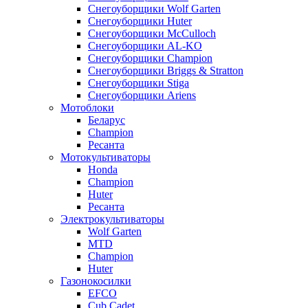
Снегоуборщики Wolf Garten
Снегоуборщики Huter
Снегоуборщики McCulloch
Снегоуборщики AL-KO
Снегоуборщики Champion
Снегоуборщики Briggs & Stratton
Снегоуборщики Stiga
Снегоуборщики Ariens
Мотоблоки
Беларус
Champion
Ресанта
Мотокультиваторы
Honda
Champion
Huter
Ресанта
Электрокультиваторы
Wolf Garten
MTD
Champion
Huter
Газонокосилки
EFCO
Cub Cadet