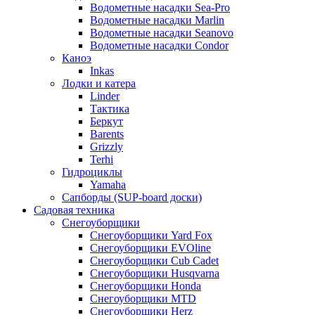
Водометные насадки Sea-Pro
Водометные насадки Marlin
Водометные насадки Seanovo
Водометные насадки Condor
Каноэ
Inkas
Лодки и катера
Linder
Тактика
Беркут
Barents
Grizzly
Terhi
Гидроциклы
Yamaha
Сапборды (SUP-board доски)
Садовая техника
Снегоуборщики
Снегоуборщики Yard Fox
Снегоуборщики EVOline
Снегоуборщики Cub Cadet
Снегоуборщики Husqvarna
Снегоуборщики Honda
Снегоуборщики MTD
Снегоуборщики Herz