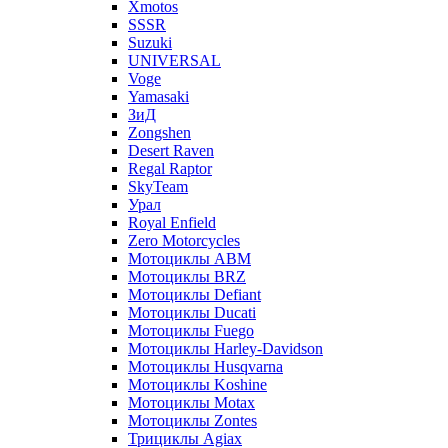
Xmotos
SSSR
Suzuki
UNIVERSAL
Voge
Yamasaki
ЗиД
Zongshen
Desert Raven
Regal Raptor
SkyTeam
Урал
Royal Enfield
Zero Motorcycles
Мотоциклы ABM
Мотоциклы BRZ
Мотоциклы Defiant
Мотоциклы Ducati
Мотоциклы Fuego
Мотоциклы Harley-Davidson
Мотоциклы Husqvarna
Мотоциклы Koshine
Мотоциклы Motax
Мотоциклы Zontes
Трициклы Agiax