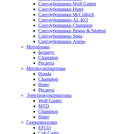
Снегоуборщики Wolf Garten
Снегоуборщики Huter
Снегоуборщики McCulloch
Снегоуборщики AL-KO
Снегоуборщики Champion
Снегоуборщики Briggs & Stratton
Снегоуборщики Stiga
Снегоуборщики Ariens
Мотоблоки
Беларус
Champion
Ресанта
Мотокультиваторы
Honda
Champion
Huter
Ресанта
Электрокультиваторы
Wolf Garten
MTD
Champion
Huter
Газонокосилки
EFCO
Cub Cadet