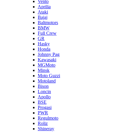
Vento
Aprilia
Ataki
Bajaj
Baltmotors
BMW
Full Crew
GR
Hasky
Honda
Johnny Pag
Kawasaki
MGMoto
Minsk
Moto Guzzi
Motoland
Bison
Loncin
Apollo
BSE
Progasi
PWR
Regulmoto
Roliz
Shineray