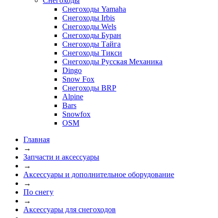
Снегоходы
Снегоходы Yamaha
Снегоходы Irbis
Снегоходы Wels
Снегоходы Буран
Снегоходы Тайга
Снегоходы Тикси
Снегоходы Русская Механика
Dingo
Snow Fox
Снегоходы BRP
Alpine
Bars
Snowfox
OSM
Главная
→
Запчасти и аксессуары
→
Аксессуары и дополнительное оборудование
→
По снегу
→
Аксессуары для снегоходов