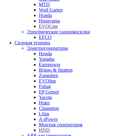
MTD
Wolf Garten
Honda
Husqvarna
EVOLine
Электрические газонокосилки
EFCO
Силовая техника
Электрогенераторы
Honda
Yamaha
Europower
Briggs & Stratton
Zongshen
EVOline
Fubag
EP Genset
Yacota
Huter
Champion
Lifan
A-iPower
Монтаж генераторов
HND
АВР для генераторов