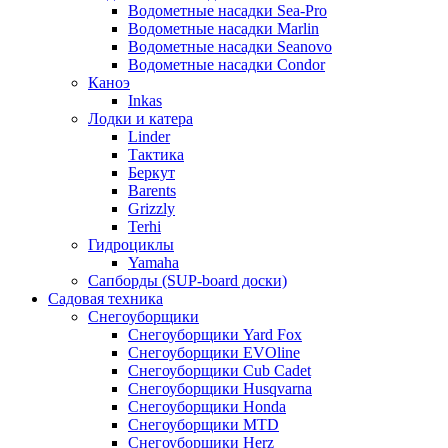
Водометные насадки Sea-Pro
Водометные насадки Marlin
Водометные насадки Seanovo
Водометные насадки Condor
Каноэ
Inkas
Лодки и катера
Linder
Тактика
Беркут
Barents
Grizzly
Terhi
Гидроциклы
Yamaha
Сапборды (SUP-board доски)
Садовая техника
Снегоуборщики
Снегоуборщики Yard Fox
Снегоуборщики EVOline
Снегоуборщики Cub Cadet
Снегоуборщики Husqvarna
Снегоуборщики Honda
Снегоуборщики MTD
Снегоуборщики Herz