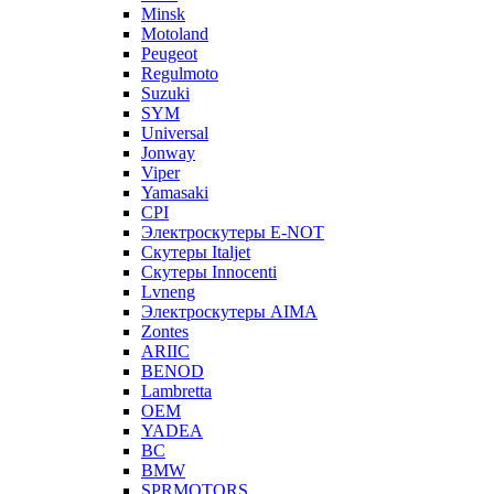
Minsk
Motoland
Peugeot
Regulmoto
Suzuki
SYM
Universal
Jonway
Viper
Yamasaki
CPI
Электроскутеры E-NOT
Скутеры Italjet
Скутеры Innocenti
Lvneng
Электроскутеры AIMA
Zontes
ARIIC
BENOD
Lambretta
OEM
YADEA
BC
BMW
SPRMOTORS