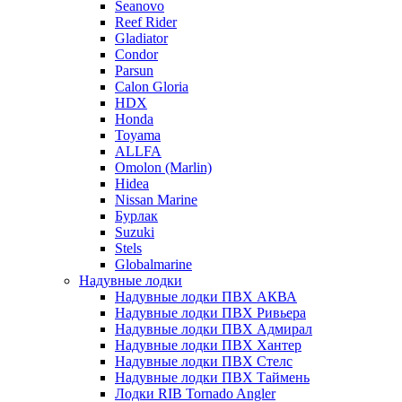
Seanovo
Reef Rider
Gladiator
Condor
Parsun
Calon Gloria
HDX
Honda
Toyama
ALLFA
Omolon (Marlin)
Hidea
Nissan Marine
Бурлак
Suzuki
Stels
Globalmarine
Надувные лодки
Надувные лодки ПВХ АКВА
Надувные лодки ПВХ Ривьера
Надувные лодки ПВХ Адмирал
Надувные лодки ПВХ Хантер
Надувные лодки ПВХ Стелс
Надувные лодки ПВХ Таймень
Лодки RIB Tornado Angler