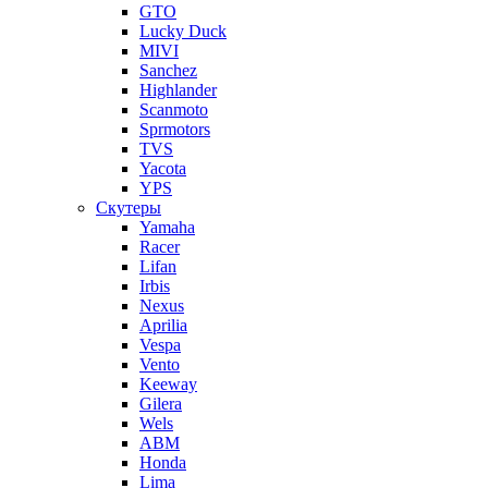
GTO
Lucky Duck
MIVI
Sanchez
Highlander
Scanmoto
Sprmotors
TVS
Yacota
YPS
Скутеры
Yamaha
Racer
Lifan
Irbis
Nexus
Aprilia
Vespa
Vento
Keeway
Gilera
Wels
ABM
Honda
Lima