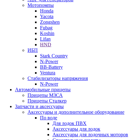
Мотопомпы
Honda
Yacota
Zongshen
Fubag
Koshin
Lifan
HND
ИБП
Stark Country
N-Power
BB-Battery
Ventura
Стабилизаторы напряжения
N-Power
Автомобильные прицепы
Прицепы МЗСА
Прицепы Сталкер
Запчасти и аксессуары
Аксессуары и дополнительное оборудование
По воде
Для лодок ПВХ
Аксессуары для лодок
Аксессуары для лодочных моторов