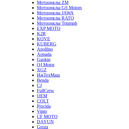
Мотоциклы ZM
Мотоциклы GS Motors
Мотоциклы JAWA
Мотоциклы RATO
Мотоциклы Triumph
EXP MOTO
K2R
KOVE
KUBERG
Apollino
Armada
Gaokin
QJ Motor
XGZ
ИжТехМаш
Benda
CJ
FullCrew
OEM
COLT
Procida
Vinto
CF MOTO
DAYUN
Groza