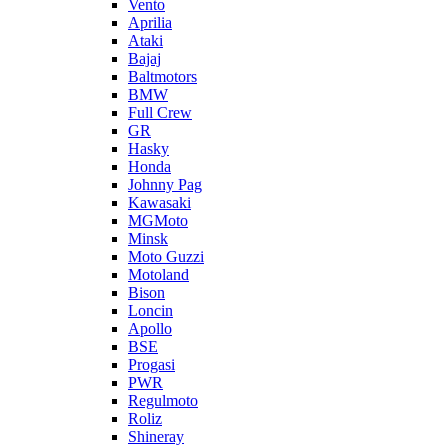
Vento
Aprilia
Ataki
Bajaj
Baltmotors
BMW
Full Crew
GR
Hasky
Honda
Johnny Pag
Kawasaki
MGMoto
Minsk
Moto Guzzi
Motoland
Bison
Loncin
Apollo
BSE
Progasi
PWR
Regulmoto
Roliz
Shineray