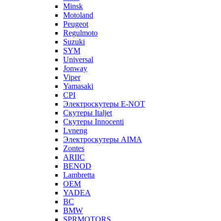
Minsk
Motoland
Peugeot
Regulmoto
Suzuki
SYM
Universal
Jonway
Viper
Yamasaki
CPI
Электроскутеры E-NOT
Скутеры Italjet
Скутеры Innocenti
Lvneng
Электроскутеры AIMA
Zontes
ARIIC
BENOD
Lambretta
OEM
YADEA
BC
BMW
SPRMOTORS