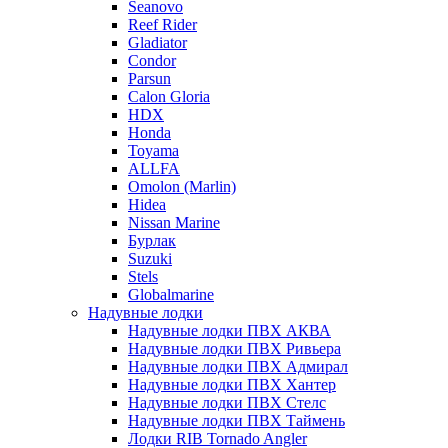
Seanovo
Reef Rider
Gladiator
Condor
Parsun
Calon Gloria
HDX
Honda
Toyama
ALLFA
Omolon (Marlin)
Hidea
Nissan Marine
Бурлак
Suzuki
Stels
Globalmarine
Надувные лодки
Надувные лодки ПВХ АКВА
Надувные лодки ПВХ Ривьера
Надувные лодки ПВХ Адмирал
Надувные лодки ПВХ Хантер
Надувные лодки ПВХ Стелс
Надувные лодки ПВХ Таймень
Лодки RIB Tornado Angler