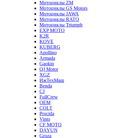
Мотоциклы ZM
Мотоциклы GS Motors
Мотоциклы JAWA
Мотоциклы RATO
Мотоциклы Triumph
EXP MOTO
K2R
KOVE
KUBERG
Apollino
Armada
Gaokin
QJ Motor
XGZ
ИжТехМаш
Benda
CJ
FullCrew
OEM
COLT
Procida
Vinto
CF MOTO
DAYUN
Groza