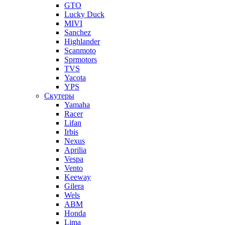
GTO
Lucky Duck
MIVI
Sanchez
Highlander
Scanmoto
Sprmotors
TVS
Yacota
YPS
Скутеры
Yamaha
Racer
Lifan
Irbis
Nexus
Aprilia
Vespa
Vento
Keeway
Gilera
Wels
ABM
Honda
Lima