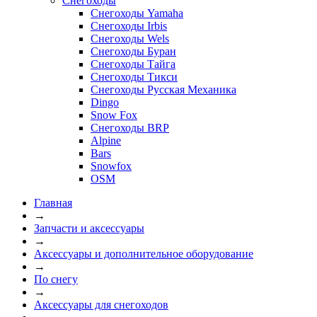
Снегоходы
Снегоходы Yamaha
Снегоходы Irbis
Снегоходы Wels
Снегоходы Буран
Снегоходы Тайга
Снегоходы Тикси
Снегоходы Русская Механика
Dingo
Snow Fox
Снегоходы BRP
Alpine
Bars
Snowfox
OSM
Главная
→
Запчасти и аксессуары
→
Аксессуары и дополнительное оборудование
→
По снегу
→
Аксессуары для снегоходов