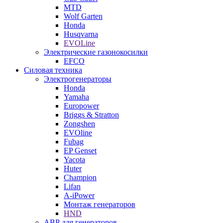
MTD
Wolf Garten
Honda
Husqvarna
EVOLine
Электрические газонокосилки
EFCO
Силовая техника
Электрогенераторы
Honda
Yamaha
Europower
Briggs & Stratton
Zongshen
EVOline
Fubag
EP Genset
Yacota
Huter
Champion
Lifan
A-iPower
Монтаж генераторов
HND
АВР для генераторов