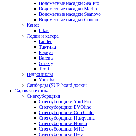
Водометные насадки Sea-Pro
Водометные насадки Marlin
Водометные насадки Seanovo
Водометные насадки Condor
Каноэ
Inkas
Лодки и катера
Linder
Тактика
Беркут
Barents
Grizzly
Terhi
Гидроциклы
Yamaha
Сапборды (SUP-board доски)
Садовая техника
Снегоуборщики
Снегоуборщики Yard Fox
Снегоуборщики EVOline
Снегоуборщики Cub Cadet
Снегоуборщики Husqvarna
Снегоуборщики Honda
Снегоуборщики MTD
Снегоуборщики Herz