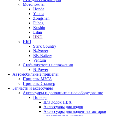
Мотопомпы
Honda
Yacota
Zongshen
Fubag
Koshin
Lifan
HND
ИБП
Stark Country
N-Power
BB-Battery
Ventura
Стабилизаторы напряжения
N-Power
Автомобильные прицепы
Прицепы МЗСА
Прицепы Сталкер
Запчасти и аксессуары
Аксессуары и дополнительное оборудование
По воде
Для лодок ПВХ
Аксессуары для лодок
Аксессуары для лодочных моторов