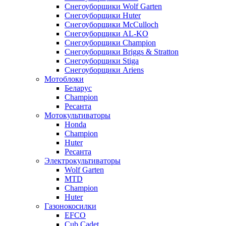
Снегоуборщики Wolf Garten
Снегоуборщики Huter
Снегоуборщики McCulloch
Снегоуборщики AL-KO
Снегоуборщики Champion
Снегоуборщики Briggs & Stratton
Снегоуборщики Stiga
Снегоуборщики Ariens
Мотоблоки
Беларус
Champion
Ресанта
Мотокультиваторы
Honda
Champion
Huter
Ресанта
Электрокультиваторы
Wolf Garten
MTD
Champion
Huter
Газонокосилки
EFCO
Cub Cadet