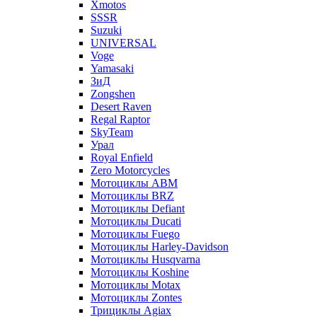
Xmotos
SSSR
Suzuki
UNIVERSAL
Voge
Yamasaki
ЗиД
Zongshen
Desert Raven
Regal Raptor
SkyTeam
Урал
Royal Enfield
Zero Motorcycles
Мотоциклы ABM
Мотоциклы BRZ
Мотоциклы Defiant
Мотоциклы Ducati
Мотоциклы Fuego
Мотоциклы Harley-Davidson
Мотоциклы Husqvarna
Мотоциклы Koshine
Мотоциклы Motax
Мотоциклы Zontes
Трициклы Agiax