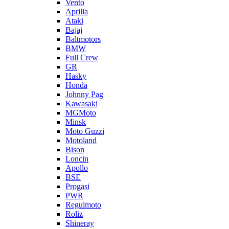
Vento
Aprilia
Ataki
Bajaj
Baltmotors
BMW
Full Crew
GR
Hasky
Honda
Johnny Pag
Kawasaki
MGMoto
Minsk
Moto Guzzi
Motoland
Bison
Loncin
Apollo
BSE
Progasi
PWR
Regulmoto
Roliz
Shineray