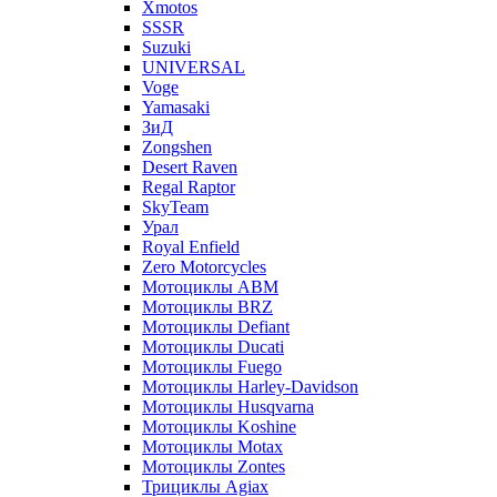
Xmotos
SSSR
Suzuki
UNIVERSAL
Voge
Yamasaki
ЗиД
Zongshen
Desert Raven
Regal Raptor
SkyTeam
Урал
Royal Enfield
Zero Motorcycles
Мотоциклы ABM
Мотоциклы BRZ
Мотоциклы Defiant
Мотоциклы Ducati
Мотоциклы Fuego
Мотоциклы Harley-Davidson
Мотоциклы Husqvarna
Мотоциклы Koshine
Мотоциклы Motax
Мотоциклы Zontes
Трициклы Agiax