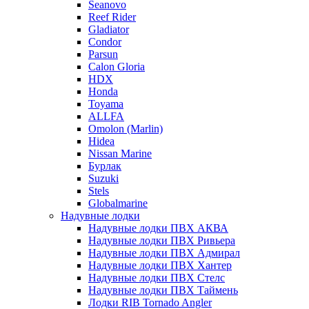
Seanovo
Reef Rider
Gladiator
Condor
Parsun
Calon Gloria
HDX
Honda
Toyama
ALLFA
Omolon (Marlin)
Hidea
Nissan Marine
Бурлак
Suzuki
Stels
Globalmarine
Надувные лодки
Надувные лодки ПВХ АКВА
Надувные лодки ПВХ Ривьера
Надувные лодки ПВХ Адмирал
Надувные лодки ПВХ Хантер
Надувные лодки ПВХ Стелс
Надувные лодки ПВХ Таймень
Лодки RIB Tornado Angler