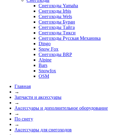
Снегоходы
Снегоходы Yamaha
Снегоходы Irbis
Снегоходы Wels
Снегоходы Буран
Снегоходы Тайга
Снегоходы Тикси
Снегоходы Русская Механика
Dingo
Snow Fox
Снегоходы BRP
Alpine
Bars
Snowfox
OSM
Главная
→
Запчасти и аксессуары
→
Аксессуары и дополнительное оборудование
→
По снегу
→
Аксессуары для снегоходов