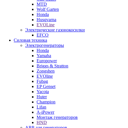
MTD
Wolf Garten
Honda
Husqvarna
EVOLine
Электрические газонокосилки
EFCO
Силовая техника
Электрогенераторы
Honda
Yamaha
Europower
Briggs & Stratton
Zongshen
EVOline
Fubag
EP Genset
Yacota
Huter
Champion
Lifan
A-iPower
Монтаж генераторов
HND
АВР для генераторов