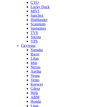
GTO
Lucky Duck
MIVI
Sanchez
Highlander
Scanmoto
Sprmotors
TVS
Yacota
YPS
Скутеры
Yamaha
Racer
Lifan
Irbis
Nexus
Aprilia
Vespa
Vento
Keeway
Gilera
Wels
ABM
Honda
Lima