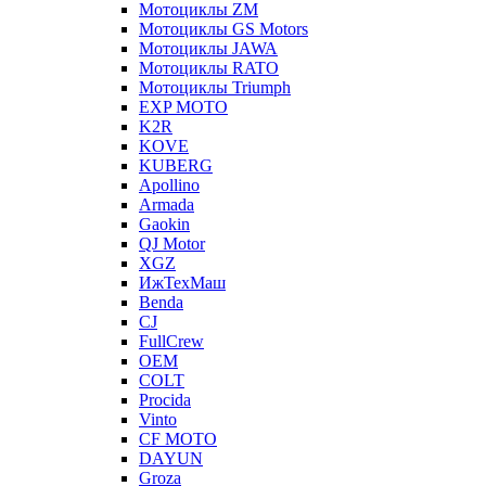
Мотоциклы ZM
Мотоциклы GS Motors
Мотоциклы JAWA
Мотоциклы RATO
Мотоциклы Triumph
EXP MOTO
K2R
KOVE
KUBERG
Apollino
Armada
Gaokin
QJ Motor
XGZ
ИжТехМаш
Benda
CJ
FullCrew
OEM
COLT
Procida
Vinto
CF MOTO
DAYUN
Groza