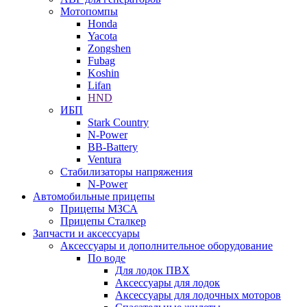
Мотопомпы
Honda
Yacota
Zongshen
Fubag
Koshin
Lifan
HND
ИБП
Stark Country
N-Power
BB-Battery
Ventura
Стабилизаторы напряжения
N-Power
Автомобильные прицепы
Прицепы МЗСА
Прицепы Сталкер
Запчасти и аксессуары
Аксессуары и дополнительное оборудование
По воде
Для лодок ПВХ
Аксессуары для лодок
Аксессуары для лодочных моторов