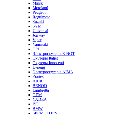
Minsk
Motoland
Peugeot
Regulmoto
Suzuki
SYM
Universal
Jonway
Viper
Yamasaki
CPI
Электроскутеры E-NOT
Скутеры Italjet
Скутеры Innocenti
Lvneng
Электроскутеры AIMA
Zontes
ARIIC
BENOD
Lambretta
OEM
YADEA
BC
BMW
SPRMOTORS