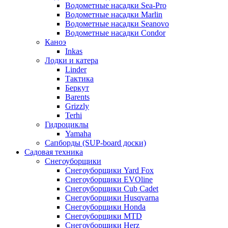
Водометные насадки Sea-Pro
Водометные насадки Marlin
Водометные насадки Seanovo
Водометные насадки Condor
Каноэ
Inkas
Лодки и катера
Linder
Тактика
Беркут
Barents
Grizzly
Terhi
Гидроциклы
Yamaha
Сапборды (SUP-board доски)
Садовая техника
Снегоуборщики
Снегоуборщики Yard Fox
Снегоуборщики EVOline
Снегоуборщики Cub Cadet
Снегоуборщики Husqvarna
Снегоуборщики Honda
Снегоуборщики MTD
Снегоуборщики Herz