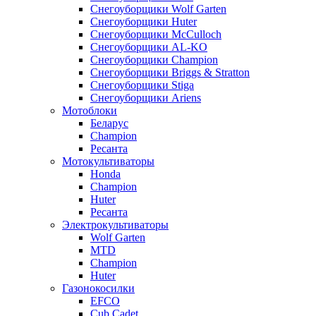
Снегоуборщики Wolf Garten
Снегоуборщики Huter
Снегоуборщики McCulloch
Снегоуборщики AL-KO
Снегоуборщики Champion
Снегоуборщики Briggs & Stratton
Снегоуборщики Stiga
Снегоуборщики Ariens
Мотоблоки
Беларус
Champion
Ресанта
Мотокультиваторы
Honda
Champion
Huter
Ресанта
Электрокультиваторы
Wolf Garten
MTD
Champion
Huter
Газонокосилки
EFCO
Cub Cadet