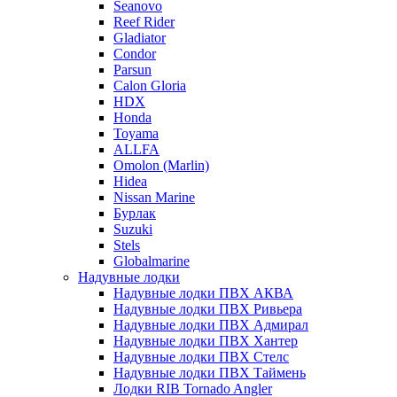
Seanovo
Reef Rider
Gladiator
Condor
Parsun
Calon Gloria
HDX
Honda
Toyama
ALLFA
Omolon (Marlin)
Hidea
Nissan Marine
Бурлак
Suzuki
Stels
Globalmarine
Надувные лодки
Надувные лодки ПВХ АКВА
Надувные лодки ПВХ Ривьера
Надувные лодки ПВХ Адмирал
Надувные лодки ПВХ Хантер
Надувные лодки ПВХ Стелс
Надувные лодки ПВХ Таймень
Лодки RIB Tornado Angler