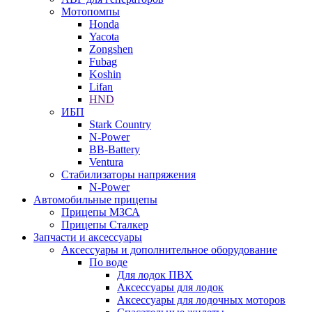
Мотопомпы
Honda
Yacota
Zongshen
Fubag
Koshin
Lifan
HND
ИБП
Stark Country
N-Power
BB-Battery
Ventura
Стабилизаторы напряжения
N-Power
Автомобильные прицепы
Прицепы МЗСА
Прицепы Сталкер
Запчасти и аксессуары
Аксессуары и дополнительное оборудование
По воде
Для лодок ПВХ
Аксессуары для лодок
Аксессуары для лодочных моторов