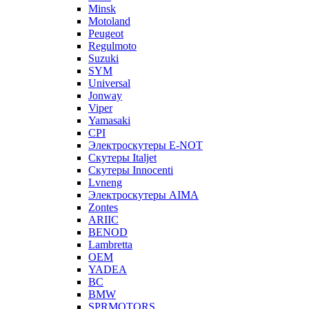
Minsk
Motoland
Peugeot
Regulmoto
Suzuki
SYM
Universal
Jonway
Viper
Yamasaki
CPI
Электроскутеры E-NOT
Скутеры Italjet
Скутеры Innocenti
Lvneng
Электроскутеры AIMA
Zontes
ARIIC
BENOD
Lambretta
OEM
YADEA
BC
BMW
SPRMOTORS