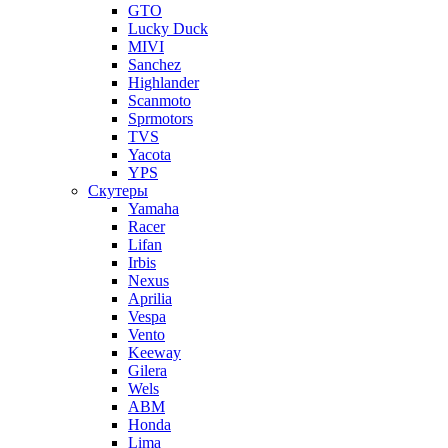
GTO
Lucky Duck
MIVI
Sanchez
Highlander
Scanmoto
Sprmotors
TVS
Yacota
YPS
Скутеры
Yamaha
Racer
Lifan
Irbis
Nexus
Aprilia
Vespa
Vento
Keeway
Gilera
Wels
ABM
Honda
Lima