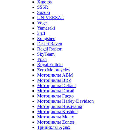
Xmotos
SSSR
Suzuki
UNIVERSAL
Voge
Yamasaki
ЗиД
Zongshen
Desert Raven
Regal Raptor
SkyTeam
Урал
Royal Enfield
Zero Motorcycles
Мотоциклы ABM
Мотоциклы BRZ
Мотоциклы Defiant
Мотоциклы Ducati
Мотоциклы Fuego
Мотоциклы Harley-Davidson
Мотоциклы Husqvarna
Мотоциклы Koshine
Мотоциклы Motax
Мотоциклы Zontes
Трициклы Agiax