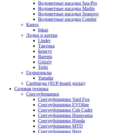
Водометные насадки Sea-Pro
Водометные насадки Marlin
Водометные насадки Seanovo
Водометные насадки Condor
Каноэ
Inkas
Лодки и катера
Linder
Тактика
Беркут
Barents
Grizzly
Terhi
Гидроциклы
Yamaha
Сапборды (SUP-board доски)
Садовая техника
Снегоуборщики
Снегоуборщики Yard Fox
Снегоуборщики EVOline
Снегоуборщики Cub Cadet
Снегоуборщики Husqvarna
Снегоуборщики Honda
Снегоуборщики MTD
Снегоуборщики Herz