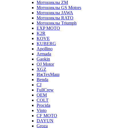
Мотоциклы ZM
Мотоциклы GS Motors
Мотоциклы JAWA
Мотоциклы RATO
Мотоциклы Triumph
EXP MOTO
K2R
KOVE
KUBERG
Apollino
Armada
Gaokin
QJ Motor
XGZ
ИжТехМаш
Benda
CJ
FullCrew
OEM
COLT
Procida
Vinto
CF MOTO
DAYUN
Groza