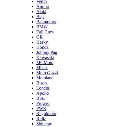
Vento
Aprilia
Ataki
Bajaj
Baltmotors
BMW
Full Crew
GR
Hasky
Honda
Johnny Pag
Kawasaki
MGMoto
Minsk
Moto Guzzi
Motoland
Bison
Loncin
Apollo
BSE
Progasi
PWR
Regulmoto
Roliz
Shineray