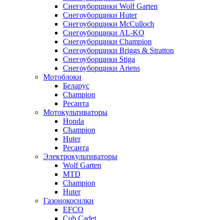
Снегоуборщики Wolf Garten
Снегоуборщики Huter
Снегоуборщики McCulloch
Снегоуборщики AL-KO
Снегоуборщики Champion
Снегоуборщики Briggs & Stratton
Снегоуборщики Stiga
Снегоуборщики Ariens
Мотоблоки
Беларус
Champion
Ресанта
Мотокультиваторы
Honda
Champion
Huter
Ресанта
Электрокультиваторы
Wolf Garten
MTD
Champion
Huter
Газонокосилки
EFCO
Cub Cadet