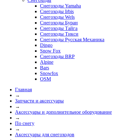
Снегоходы
Снегоходы Yamaha
Снегоходы Irbis
Снегоходы Wels
Снегоходы Буран
Снегоходы Тайга
Снегоходы Тикси
Снегоходы Русская Механика
Dingo
Snow Fox
Снегоходы BRP
Alpine
Bars
Snowfox
OSM
Главная
→
Запчасти и аксессуары
→
Аксессуары и дополнительное оборудование
→
По снегу
→
Аксессуары для снегоходов