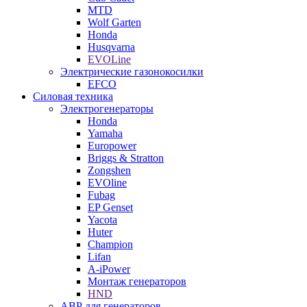
MTD
Wolf Garten
Honda
Husqvarna
EVOLine
Электрические газонокосилки
EFCO
Силовая техника
Электрогенераторы
Honda
Yamaha
Europower
Briggs & Stratton
Zongshen
EVOline
Fubag
EP Genset
Yacota
Huter
Champion
Lifan
A-iPower
Монтаж генераторов
HND
АВР для генераторов