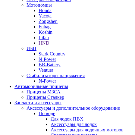
Мотопомпы
Honda
Yacota
Zongshen
Fubag
Koshin
Lifan
HND
ИБП
Stark Country
N-Power
BB-Battery
Ventura
Стабилизаторы напряжения
N-Power
Автомобильные прицепы
Прицепы МЗСА
Прицепы Сталкер
Запчасти и аксессуары
Аксессуары и дополнительное оборудование
По воде
Для лодок ПВХ
Аксессуары для лодок
Аксессуары для лодочных моторов