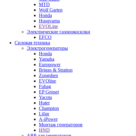
MTD
Wolf Garten
Honda
Husqvarna
EVOLine
Электрические газонокосилки
EFCO
Силовая техника
Электрогенераторы
Honda
Yamaha
Europower
Briggs & Stratton
Zongshen
EVOline
Fubag
EP Genset
Yacota
Huter
Champion
Lifan
A-iPower
Монтаж генераторов
HND
АВР для генераторов