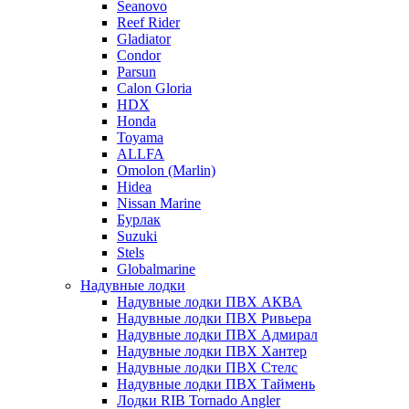
Seanovo
Reef Rider
Gladiator
Condor
Parsun
Calon Gloria
HDX
Honda
Toyama
ALLFA
Omolon (Marlin)
Hidea
Nissan Marine
Бурлак
Suzuki
Stels
Globalmarine
Надувные лодки
Надувные лодки ПВХ АКВА
Надувные лодки ПВХ Ривьера
Надувные лодки ПВХ Адмирал
Надувные лодки ПВХ Хантер
Надувные лодки ПВХ Стелс
Надувные лодки ПВХ Таймень
Лодки RIB Tornado Angler