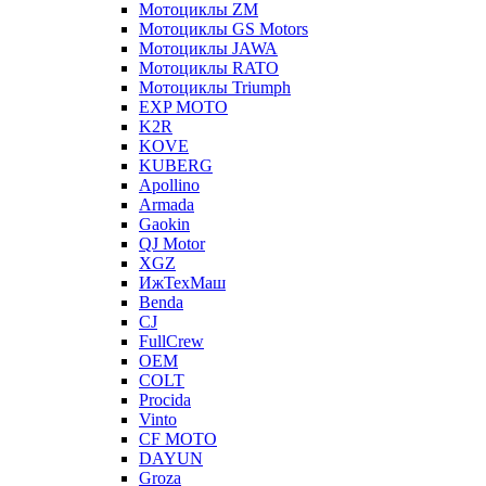
Мотоциклы ZM
Мотоциклы GS Motors
Мотоциклы JAWA
Мотоциклы RATO
Мотоциклы Triumph
EXP MOTO
K2R
KOVE
KUBERG
Apollino
Armada
Gaokin
QJ Motor
XGZ
ИжТехМаш
Benda
CJ
FullCrew
OEM
COLT
Procida
Vinto
CF MOTO
DAYUN
Groza