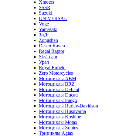
Xmotos
SSSR
Suzuki
UNIVERSAL
Voge
Yamasaki
ЗиД
Zongshen
Desert Raven
Regal Raptor
SkyTeam
Урал
Royal Enfield
Zero Motorcycles
Мотоциклы ABM
Мотоциклы BRZ
Мотоциклы Defiant
Мотоциклы Ducati
Мотоциклы Fuego
Мотоциклы Harley-Davidson
Мотоциклы Husqvarna
Мотоциклы Koshine
Мотоциклы Motax
Мотоциклы Zontes
Трициклы Agiax