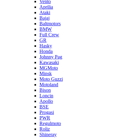
Vento
Aprilia
Ataki
Bajaj
Baltmotors
BMW
Full Crew
GR
Hasky
Honda
Johnny Pag
Kawasaki
MGMoto
Minsk
Moto Guzzi
Motoland
Bison
Loncin
Apollo
BSE
Progasi
PWR
Regulmoto
Roliz
Shineray