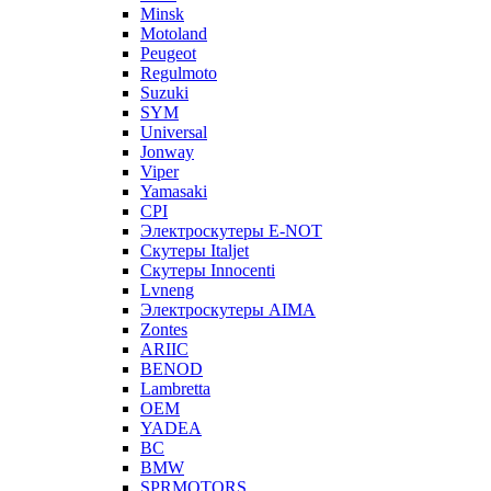
Minsk
Motoland
Peugeot
Regulmoto
Suzuki
SYM
Universal
Jonway
Viper
Yamasaki
CPI
Электроскутеры E-NOT
Скутеры Italjet
Скутеры Innocenti
Lvneng
Электроскутеры AIMA
Zontes
ARIIC
BENOD
Lambretta
OEM
YADEA
BC
BMW
SPRMOTORS