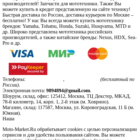
производителей! Запчасти для мототехники. Также Вы
можете купить в кредит представленную на сайте технику!
Быстрая доставка по России, доставка курьером по Москве –
бесплатно!
У нас Вы всегда можете купить мототехнику
брендов: Yamaha, Tohatsu, Honda, Suzuki, Husqvarna, MTD и
др. Широко представлена мототехника российских
производителей, а также китайские бренды: Nexus, HDX, Sea-
Pro и др.
Телефоны:
+7(495)799-85-55
,
8(800)511-48-94
(бесплатный по
России)
.
Электронная почта:
9894894@gmail.com
.
Шоурум, склад, офис:
125412
,
Москва
,
ТЦ Декстер, МКАД,
78-й километр, 14, корп. 1, 2-й этаж (м. Ховрино)
.
Магазин, склад:
117587
,
Москва
,
ул. Кировоградская, 11 Б (м.
Южная)
.
Наша
Политика конфиденциальности
Moto-Market.Ru обрабатывает сookies с целью персонализации
сервисов и для удобства пользования сайтом. Вы можете