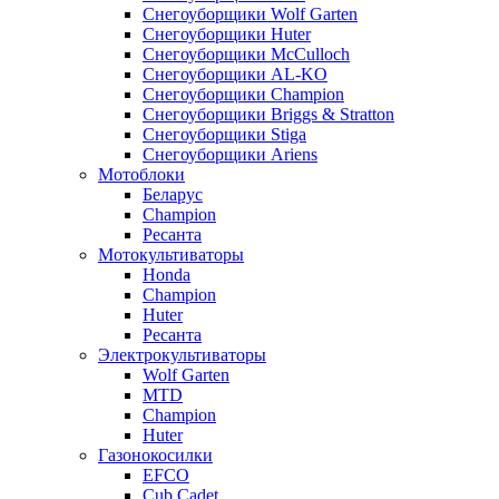
Снегоуборщики Wolf Garten
Снегоуборщики Huter
Снегоуборщики McCulloch
Снегоуборщики AL-KO
Снегоуборщики Champion
Снегоуборщики Briggs & Stratton
Снегоуборщики Stiga
Снегоуборщики Ariens
Мотоблоки
Беларус
Champion
Ресанта
Мотокультиваторы
Honda
Champion
Huter
Ресанта
Электрокультиваторы
Wolf Garten
MTD
Champion
Huter
Газонокосилки
EFCO
Cub Cadet