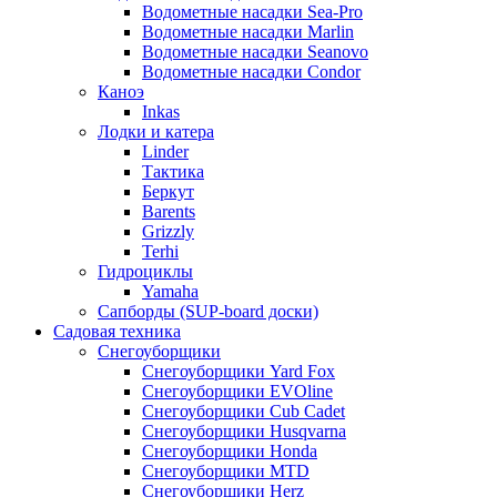
Водометные насадки Sea-Pro
Водометные насадки Marlin
Водометные насадки Seanovo
Водометные насадки Condor
Каноэ
Inkas
Лодки и катера
Linder
Тактика
Беркут
Barents
Grizzly
Terhi
Гидроциклы
Yamaha
Сапборды (SUP-board доски)
Садовая техника
Снегоуборщики
Снегоуборщики Yard Fox
Снегоуборщики EVOline
Снегоуборщики Cub Cadet
Снегоуборщики Husqvarna
Снегоуборщики Honda
Снегоуборщики MTD
Снегоуборщики Herz