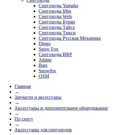
Снегоходы
Снегоходы Yamaha
Снегоходы Irbis
Снегоходы Wels
Снегоходы Буран
Снегоходы Тайга
Снегоходы Тикси
Снегоходы Русская Механика
Dingo
Snow Fox
Снегоходы BRP
Alpine
Bars
Snowfox
OSM
Главная
→
Запчасти и аксессуары
→
Аксессуары и дополнительное оборудование
→
По снегу
→
Аксессуары для снегоходов