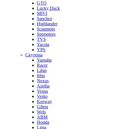
GTO
Lucky Duck
MIVI
Sanchez
Highlander
Scanmoto
Sprmotors
TVS
Yacota
YPS
Скутеры
Yamaha
Racer
Lifan
Irbis
Nexus
Aprilia
Vespa
Vento
Keeway
Gilera
Wels
ABM
Honda
Lima