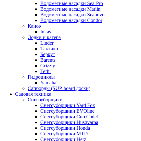
Водометные насадки Sea-Pro
Водометные насадки Marlin
Водометные насадки Seanovo
Водометные насадки Condor
Каноэ
Inkas
Лодки и катера
Linder
Тактика
Беркут
Barents
Grizzly
Terhi
Гидроциклы
Yamaha
Сапборды (SUP-board доски)
Садовая техника
Снегоуборщики
Снегоуборщики Yard Fox
Снегоуборщики EVOline
Снегоуборщики Cub Cadet
Снегоуборщики Husqvarna
Снегоуборщики Honda
Снегоуборщики MTD
Снегоуборщики Herz