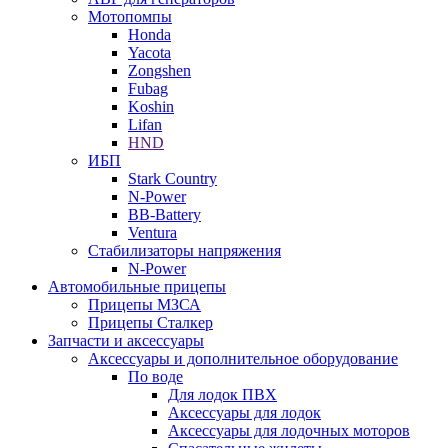
Мотопомпы
Honda
Yacota
Zongshen
Fubag
Koshin
Lifan
HND
ИБП
Stark Country
N-Power
BB-Battery
Ventura
Стабилизаторы напряжения
N-Power
Автомобильные прицепы
Прицепы МЗСА
Прицепы Сталкер
Запчасти и аксессуары
Аксессуары и дополнительное оборудование
По воде
Для лодок ПВХ
Аксессуары для лодок
Аксессуары для лодочных моторов