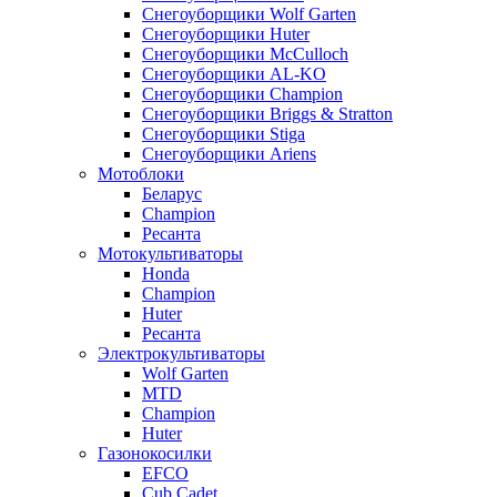
Снегоуборщики Wolf Garten
Снегоуборщики Huter
Снегоуборщики McCulloch
Снегоуборщики AL-KO
Снегоуборщики Champion
Снегоуборщики Briggs & Stratton
Снегоуборщики Stiga
Снегоуборщики Ariens
Мотоблоки
Беларус
Champion
Ресанта
Мотокультиваторы
Honda
Champion
Huter
Ресанта
Электрокультиваторы
Wolf Garten
MTD
Champion
Huter
Газонокосилки
EFCO
Cub Cadet