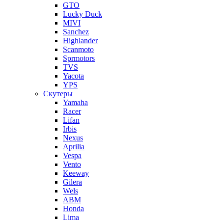
GTO
Lucky Duck
MIVI
Sanchez
Highlander
Scanmoto
Sprmotors
TVS
Yacota
YPS
Скутеры
Yamaha
Racer
Lifan
Irbis
Nexus
Aprilia
Vespa
Vento
Keeway
Gilera
Wels
ABM
Honda
Lima