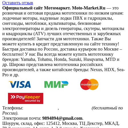
Оставить отзыв
Официальный сайт Мотомаркет.
Moto-Market.Ru
— это
розничная и оптовая продажа мототехники по низким ценам:
лодочные моторы, надувные лодки ПВХ и гидроциклы,
снегоходы, мотоблоки, культиваторы, бензиновые
электрогенераторы и дизель генераторы, скутеры, мотоциклы
и квадроциклы (ATV) лучших отечественных и зарубежных
производителей! Запчасти для мототехники. Также Вы
можете купить в кредит представленную на сайте технику!
Быстрая доставка по России, доставка курьером по Москве –
бесплатно!
У нас Вы всегда можете купить мототехнику
брендов: Yamaha, Tohatsu, Honda, Suzuki, Husqvarna, MTD и
др. Широко представлена мототехника российских
производителей, а также китайские бренды: Nexus, HDX, Sea-
Pro и др.
Телефоны:
+7(495)799-85-55
,
8(800)511-48-94
(бесплатный по
России)
.
Электронная почта:
9894894@gmail.com
.
Шоурум, склад, офис:
125412
,
Москва
,
ТЦ Декстер, МКАД,