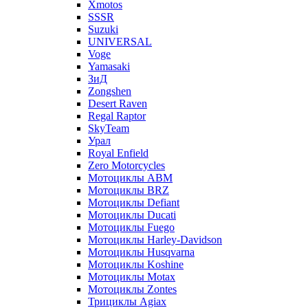
Xmotos
SSSR
Suzuki
UNIVERSAL
Voge
Yamasaki
ЗиД
Zongshen
Desert Raven
Regal Raptor
SkyTeam
Урал
Royal Enfield
Zero Motorcycles
Мотоциклы ABM
Мотоциклы BRZ
Мотоциклы Defiant
Мотоциклы Ducati
Мотоциклы Fuego
Мотоциклы Harley-Davidson
Мотоциклы Husqvarna
Мотоциклы Koshine
Мотоциклы Motax
Мотоциклы Zontes
Трициклы Agiax