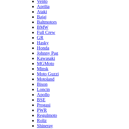
Vento
Aprilia
Ataki
Bajaj
Baltmotors
BMW
Full Crew
GR
Hasky
Honda
Johnny Pag
Kawasaki
MGMoto
Minsk
Moto Guzzi
Motoland
Bison
Loncin
Apollo
BSE
Progasi
PWR
Regulmoto
Roliz
Shineray