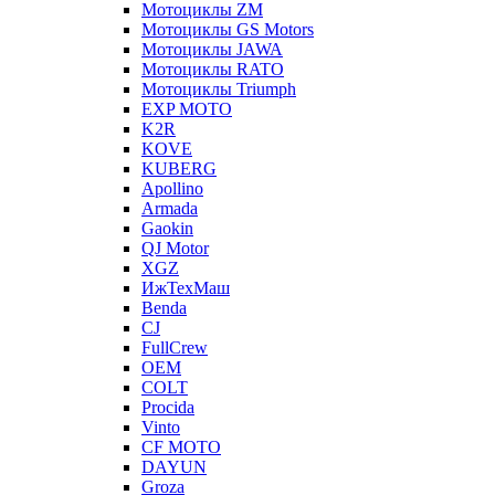
Мотоциклы ZM
Мотоциклы GS Motors
Мотоциклы JAWA
Мотоциклы RATO
Мотоциклы Triumph
EXP MOTO
K2R
KOVE
KUBERG
Apollino
Armada
Gaokin
QJ Motor
XGZ
ИжТехМаш
Benda
CJ
FullCrew
OEM
COLT
Procida
Vinto
CF MOTO
DAYUN
Groza