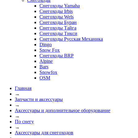
Снегоходы
Снегоходы Yamaha
Снегоходы Irbis
Снегоходы Wels
Снегоходы Буран
Снегоходы Тайга
Снегоходы Тикси
Снегоходы Русская Механика
Dingo
Snow Fox
Снегоходы BRP
Alpine
Bars
Snowfox
OSM
Главная
→
Запчасти и аксессуары
→
Аксессуары и дополнительное оборудование
→
По снегу
→
Аксессуары для снегоходов