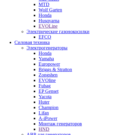
MTD
Wolf Garten
Honda
Husqvarna
EVOLine
Электрические газонокосилки
EFCO
Силовая техника
Электрогенераторы
Honda
Yamaha
Europower
Briggs & Stratton
Zongshen
EVOline
Fubag
EP Genset
Yacota
Huter
Champion
Lifan
A-iPower
Монтаж генераторов
HND
АВР для генераторов