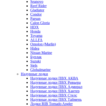
Seanovo
Reef Rider
Gladiator
Condor
Parsun
Calon Gloria
HDX
Honda
Toyama
ALLFA
Omolon (Marlin)
Hidea
Nissan Marine
Бурлак
Suzuki
Stels
Globalmarine
Надувные лодки
Надувные лодки ПВХ АКВА
Надувные лодки ПВХ Ривьера
Надувные лодки ПВХ Адмирал
Надувные лодки ПВХ Хантер
Надувные лодки ПВХ Стелс
Надувные лодки ПВХ Таймень
Лодки RIB Tornado Angler