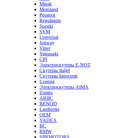
Minsk
Motoland
Peugeot
Regulmoto
Suzuki
SYM
Universal
Jonway
Viper
Yamasaki
CPI
Электроскутеры E-NOT
Скутеры Italjet
Скутеры Innocenti
Lvneng
Электроскутеры AIMA
Zontes
ARIIC
BENOD
Lambretta
OEM
YADEA
BC
BMW
SPRMOTORS