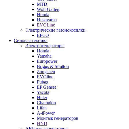
MTD
Wolf Garten
Honda
Husqvarna
EVOLine
Электрические газонокосилки
EFCO
Силовая техника
Электрогенераторы
Honda
Yamaha
Europower
Briggs & Stratton
Zongshen
EVOline
Fubag
EP Genset
Yacota
Huter
Champion
Lifan
A-iPower
Монтаж генераторов
HND
АВР для генераторов