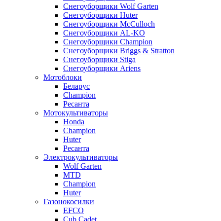
Снегоуборщики Wolf Garten
Снегоуборщики Huter
Снегоуборщики McCulloch
Снегоуборщики AL-KO
Снегоуборщики Champion
Снегоуборщики Briggs & Stratton
Снегоуборщики Stiga
Снегоуборщики Ariens
Мотоблоки
Беларус
Champion
Ресанта
Мотокультиваторы
Honda
Champion
Huter
Ресанта
Электрокультиваторы
Wolf Garten
MTD
Champion
Huter
Газонокосилки
EFCO
Cub Cadet