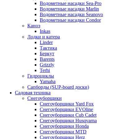
Водометные насадки Sea-Pro
Водометные насадки Marlin
Водометные насадки Seanovo
Водометные насадки Condor
Каноэ
Inkas
Лодки и катера
Linder
Тактика
Беркут
Barents
Grizzly
Terhi
Гидроциклы
Yamaha
Сапборды (SUP-board доски)
Садовая техника
Снегоуборщики
Снегоуборщики Yard Fox
Снегоуборщики EVOline
Снегоуборщики Cub Cadet
Снегоуборщики Husqvarna
Снегоуборщики Honda
Снегоуборщики MTD
Снегоуборщики Herz