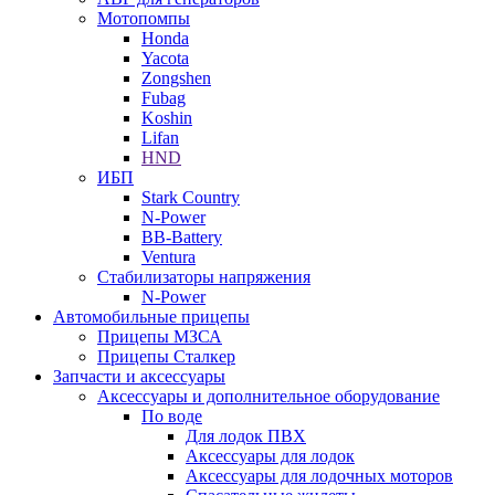
Мотопомпы
Honda
Yacota
Zongshen
Fubag
Koshin
Lifan
HND
ИБП
Stark Country
N-Power
BB-Battery
Ventura
Стабилизаторы напряжения
N-Power
Автомобильные прицепы
Прицепы МЗСА
Прицепы Сталкер
Запчасти и аксессуары
Аксессуары и дополнительное оборудование
По воде
Для лодок ПВХ
Аксессуары для лодок
Аксессуары для лодочных моторов