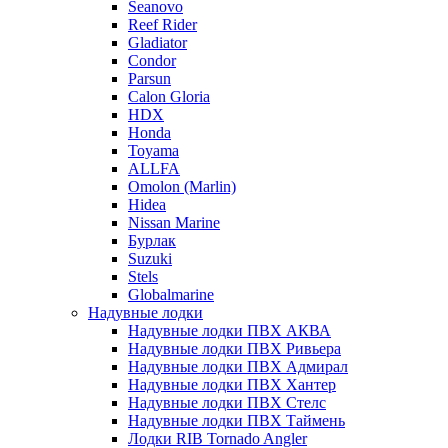
Seanovo
Reef Rider
Gladiator
Condor
Parsun
Calon Gloria
HDX
Honda
Toyama
ALLFA
Omolon (Marlin)
Hidea
Nissan Marine
Бурлак
Suzuki
Stels
Globalmarine
Надувные лодки
Надувные лодки ПВХ АКВА
Надувные лодки ПВХ Ривьера
Надувные лодки ПВХ Адмирал
Надувные лодки ПВХ Хантер
Надувные лодки ПВХ Стелс
Надувные лодки ПВХ Таймень
Лодки RIB Tornado Angler