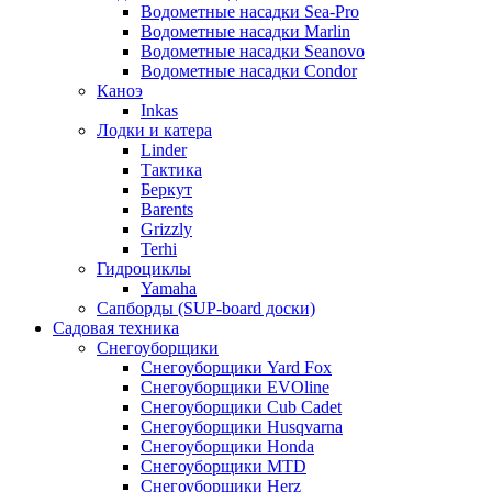
Водометные насадки Sea-Pro
Водометные насадки Marlin
Водометные насадки Seanovo
Водометные насадки Condor
Каноэ
Inkas
Лодки и катера
Linder
Тактика
Беркут
Barents
Grizzly
Terhi
Гидроциклы
Yamaha
Сапборды (SUP-board доски)
Садовая техника
Снегоуборщики
Снегоуборщики Yard Fox
Снегоуборщики EVOline
Снегоуборщики Cub Cadet
Снегоуборщики Husqvarna
Снегоуборщики Honda
Снегоуборщики MTD
Снегоуборщики Herz