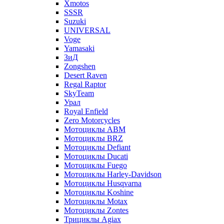
Xmotos
SSSR
Suzuki
UNIVERSAL
Voge
Yamasaki
ЗиД
Zongshen
Desert Raven
Regal Raptor
SkyTeam
Урал
Royal Enfield
Zero Motorcycles
Мотоциклы ABM
Мотоциклы BRZ
Мотоциклы Defiant
Мотоциклы Ducati
Мотоциклы Fuego
Мотоциклы Harley-Davidson
Мотоциклы Husqvarna
Мотоциклы Koshine
Мотоциклы Motax
Мотоциклы Zontes
Трициклы Agiax