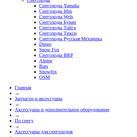
Снегоходы
Снегоходы Yamaha
Снегоходы Irbis
Снегоходы Wels
Снегоходы Буран
Снегоходы Тайга
Снегоходы Тикси
Снегоходы Русская Механика
Dingo
Snow Fox
Снегоходы BRP
Alpine
Bars
Snowfox
OSM
Главная
→
Запчасти и аксессуары
→
Аксессуары и дополнительное оборудование
→
По снегу
→
Аксессуары для снегоходов