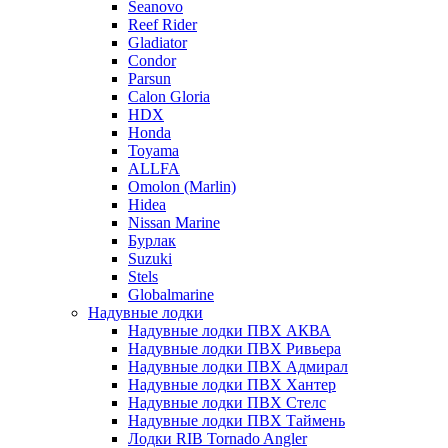
Seanovo
Reef Rider
Gladiator
Condor
Parsun
Calon Gloria
HDX
Honda
Toyama
ALLFA
Omolon (Marlin)
Hidea
Nissan Marine
Бурлак
Suzuki
Stels
Globalmarine
Надувные лодки
Надувные лодки ПВХ АКВА
Надувные лодки ПВХ Ривьера
Надувные лодки ПВХ Адмирал
Надувные лодки ПВХ Хантер
Надувные лодки ПВХ Стелс
Надувные лодки ПВХ Таймень
Лодки RIB Tornado Angler