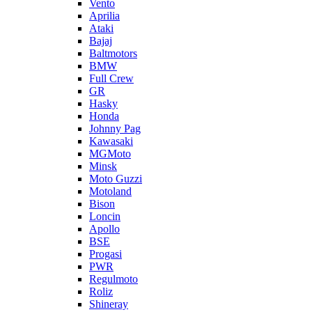
Vento
Aprilia
Ataki
Bajaj
Baltmotors
BMW
Full Crew
GR
Hasky
Honda
Johnny Pag
Kawasaki
MGMoto
Minsk
Moto Guzzi
Motoland
Bison
Loncin
Apollo
BSE
Progasi
PWR
Regulmoto
Roliz
Shineray