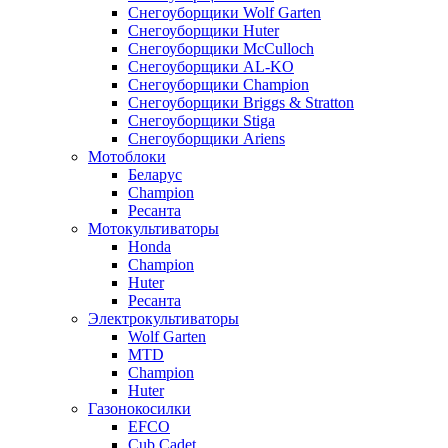
Снегоуборщики Wolf Garten
Снегоуборщики Huter
Снегоуборщики McCulloch
Снегоуборщики AL-KO
Снегоуборщики Champion
Снегоуборщики Briggs & Stratton
Снегоуборщики Stiga
Снегоуборщики Ariens
Мотоблоки
Беларус
Champion
Ресанта
Мотокультиваторы
Honda
Champion
Huter
Ресанта
Электрокультиваторы
Wolf Garten
MTD
Champion
Huter
Газонокосилки
EFCO
Cub Cadet