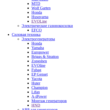
MTD
Wolf Garten
Honda
Husqvarna
EVOLine
Электрические газонокосилки
EFCO
Силовая техника
Электрогенераторы
Honda
Yamaha
Europower
Briggs & Stratton
Zongshen
EVOline
Fubag
EP Genset
Yacota
Huter
Champion
Lifan
A-iPower
Монтаж генераторов
HND
АВР для генераторов