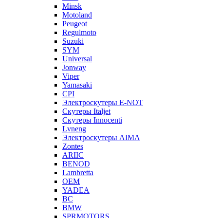
Minsk
Motoland
Peugeot
Regulmoto
Suzuki
SYM
Universal
Jonway
Viper
Yamasaki
CPI
Электроскутеры E-NOT
Скутеры Italjet
Скутеры Innocenti
Lvneng
Электроскутеры AIMA
Zontes
ARIIC
BENOD
Lambretta
OEM
YADEA
BC
BMW
SPRMOTORS