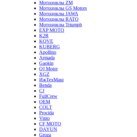
Мотоциклы ZM
Мотоциклы GS Motors
Мотоциклы JAWA
Мотоциклы RATO
Мотоциклы Triumph
EXP MOTO
K2R
KOVE
KUBERG
Apollino
Armada
Gaokin
QJ Motor
XGZ
ИжТехМаш
Benda
CJ
FullCrew
OEM
COLT
Procida
Vinto
CF MOTO
DAYUN
Groza