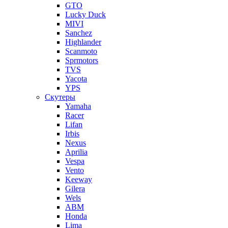
GTO
Lucky Duck
MIVI
Sanchez
Highlander
Scanmoto
Sprmotors
TVS
Yacota
YPS
Скутеры
Yamaha
Racer
Lifan
Irbis
Nexus
Aprilia
Vespa
Vento
Keeway
Gilera
Wels
ABM
Honda
Lima