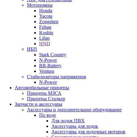
Мотопомпы
Honda
Yacota
Zongshen
Fubag
Koshin
Lifan
HND
ИБП
Stark Country
N-Power
BB-Battery
Ventura
Стабилизаторы напряжения
N-Power
Автомобильные прицепы
Прицепы МЗСА
Прицепы Сталкер
Запчасти и аксессуары
Аксессуары и дополнительное оборудование
По воде
Для лодок ПВХ
Аксессуары для лодок
Аксессуары для лодочных моторов