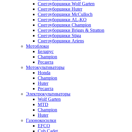
Снегоуборщики Wolf Garten
Снегоуборщики Huter
Снегоуборщики McCulloch
Снегоуборщики AL-KO
Снегоуборщики Champion
Снегоуборщики Briggs & Stratton
Снегоуборщики Stiga
Снегоуборщики Ariens
Мотоблоки
Беларус
Champion
Ресанта
Мотокультиваторы
Honda
Champion
Huter
Ресанта
Электрокультиваторы
Wolf Garten
MTD
Champion
Huter
Газонокосилки
EFCO
Cub Cadet