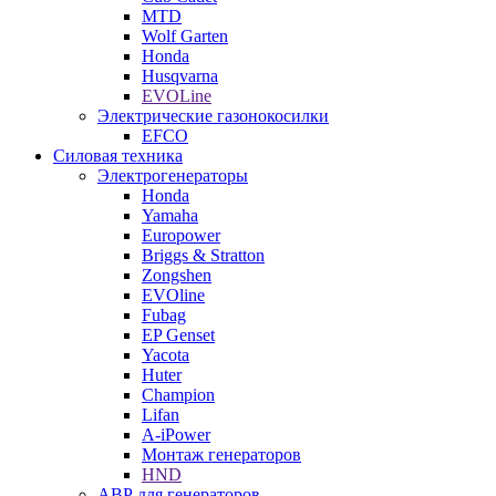
MTD
Wolf Garten
Honda
Husqvarna
EVOLine
Электрические газонокосилки
EFCO
Силовая техника
Электрогенераторы
Honda
Yamaha
Europower
Briggs & Stratton
Zongshen
EVOline
Fubag
EP Genset
Yacota
Huter
Champion
Lifan
A-iPower
Монтаж генераторов
HND
АВР для генераторов