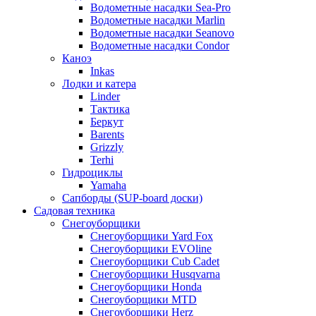
Водометные насадки Sea-Pro
Водометные насадки Marlin
Водометные насадки Seanovo
Водометные насадки Condor
Каноэ
Inkas
Лодки и катера
Linder
Тактика
Беркут
Barents
Grizzly
Terhi
Гидроциклы
Yamaha
Сапборды (SUP-board доски)
Садовая техника
Снегоуборщики
Снегоуборщики Yard Fox
Снегоуборщики EVOline
Снегоуборщики Cub Cadet
Снегоуборщики Husqvarna
Снегоуборщики Honda
Снегоуборщики MTD
Снегоуборщики Herz