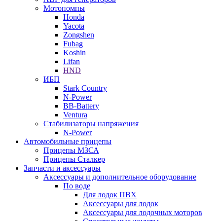
Мотопомпы
Honda
Yacota
Zongshen
Fubag
Koshin
Lifan
HND
ИБП
Stark Country
N-Power
BB-Battery
Ventura
Стабилизаторы напряжения
N-Power
Автомобильные прицепы
Прицепы МЗСА
Прицепы Сталкер
Запчасти и аксессуары
Аксессуары и дополнительное оборудование
По воде
Для лодок ПВХ
Аксессуары для лодок
Аксессуары для лодочных моторов