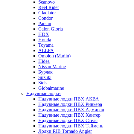
Seanovo
Reef Rider
Gladiator
Condor
Parsun
Calon Gloria
HDX
Honda
Toyama
ALLFA
Omolon (Marlin)
Hidea
Nissan Marine
Бурлак
Suzuki
Stels
Globalmarine
Надувные лодки
Надувные лодки ПВХ АКВА
Надувные лодки ПВХ Ривьера
Надувные лодки ПВХ Адмирал
Надувные лодки ПВХ Хантер
Надувные лодки ПВХ Стелс
Надувные лодки ПВХ Таймень
Лодки RIB Tornado Angler