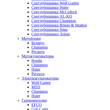
Снегоуборщики Wolf Garten
Снегоуборщики Huter
Снегоуборщики McCulloch
Снегоуборщики AL-KO
Снегоуборщики Champion
Снегоуборщики Briggs & Stratton
Снегоуборщики Stiga
Снегоуборщики Ariens
Мотоблоки
Беларус
Champion
Ресанта
Мотокультиваторы
Honda
Champion
Huter
Ресанта
Электрокультиваторы
Wolf Garten
MTD
Champion
Huter
Газонокосилки
EFCO
Cub Cadet