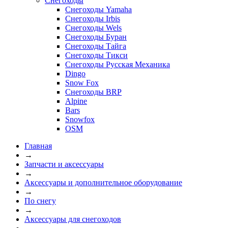
Снегоходы
Снегоходы Yamaha
Снегоходы Irbis
Снегоходы Wels
Снегоходы Буран
Снегоходы Тайга
Снегоходы Тикси
Снегоходы Русская Механика
Dingo
Snow Fox
Снегоходы BRP
Alpine
Bars
Snowfox
OSM
Главная
→
Запчасти и аксессуары
→
Аксессуары и дополнительное оборудование
→
По снегу
→
Аксессуары для снегоходов