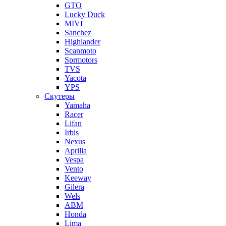
GTO
Lucky Duck
MIVI
Sanchez
Highlander
Scanmoto
Sprmotors
TVS
Yacota
YPS
Скутеры
Yamaha
Racer
Lifan
Irbis
Nexus
Aprilia
Vespa
Vento
Keeway
Gilera
Wels
ABM
Honda
Lima