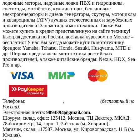
лодочные моторы, надувные лодки ПВХ и гидроциклы,
снегоходы, мотоблоки, культиваторы, бензиновые
электрогенераторы и дизель генераторы, скутеры, мотоциклы
и квадроциклы (ATV) лучших отечественных и зарубежных
производителей! Запчасти для мототехники. Также Вы
можете купить в кредит представленную на сайте технику!
Быстрая доставка по России, доставка курьером по Москве –
бесплатно!
У нас Вы всегда можете купить мототехнику
брендов: Yamaha, Tohatsu, Honda, Suzuki, Husqvarna, MTD и
др. Широко представлена мототехника российских
производителей, а также китайские бренды: Nexus, HDX, Sea-
Pro и др.
Телефоны:
+7(495)799-85-55
,
8(800)511-48-94
(бесплатный по
России)
.
Электронная почта:
9894894@gmail.com
.
Шоурум, склад, офис:
125412
,
Москва
,
ТЦ Декстер, МКАД,
78-й километр, 14, корп. 1, 2-й этаж (м. Ховрино)
.
Магазин, склад:
117587
,
Москва
,
ул. Кировоградская, 11 Б (м.
Южная)
.