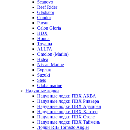
Seanovo
Reef Rider
Gladiator
Condor
Parsun
Calon Gloria
HDX
Honda
Toyama
ALLFA
Omolon (Marlin)
Hidea
Nissan Marine
Бурлак
Suzuki
Stels
Globalmarine
Надувные лодки
Надувные лодки ПВХ АКВА
Надувные лодки ПВХ Ривьера
Надувные лодки ПВХ Адмирал
Надувные лодки ПВХ Хантер
Надувные лодки ПВХ Стелс
Надувные лодки ПВХ Таймень
Лодки RIB Tornado Angler