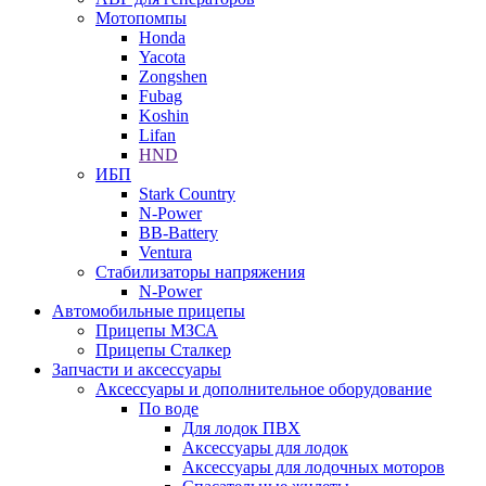
Мотопомпы
Honda
Yacota
Zongshen
Fubag
Koshin
Lifan
HND
ИБП
Stark Country
N-Power
BB-Battery
Ventura
Стабилизаторы напряжения
N-Power
Автомобильные прицепы
Прицепы МЗСА
Прицепы Сталкер
Запчасти и аксессуары
Аксессуары и дополнительное оборудование
По воде
Для лодок ПВХ
Аксессуары для лодок
Аксессуары для лодочных моторов