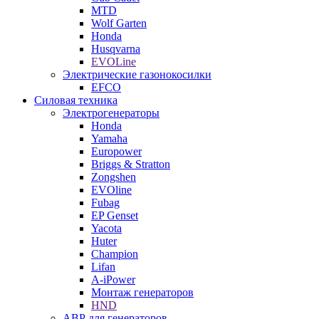
MTD
Wolf Garten
Honda
Husqvarna
EVOLine
Электрические газонокосилки
EFCO
Силовая техника
Электрогенераторы
Honda
Yamaha
Europower
Briggs & Stratton
Zongshen
EVOline
Fubag
EP Genset
Yacota
Huter
Champion
Lifan
A-iPower
Монтаж генераторов
HND
АВР для генераторов