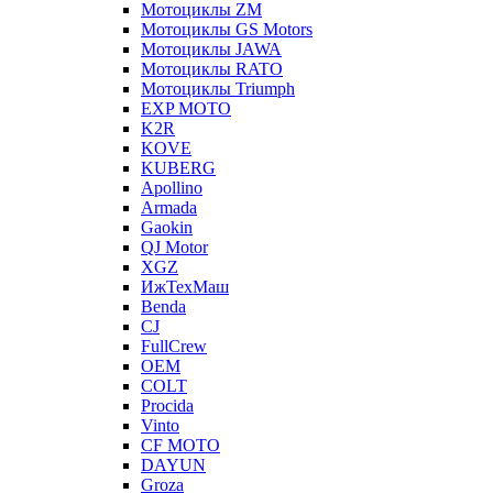
Мотоциклы ZM
Мотоциклы GS Motors
Мотоциклы JAWA
Мотоциклы RATO
Мотоциклы Triumph
EXP MOTO
K2R
KOVE
KUBERG
Apollino
Armada
Gaokin
QJ Motor
XGZ
ИжТехМаш
Benda
CJ
FullCrew
OEM
COLT
Procida
Vinto
CF MOTO
DAYUN
Groza