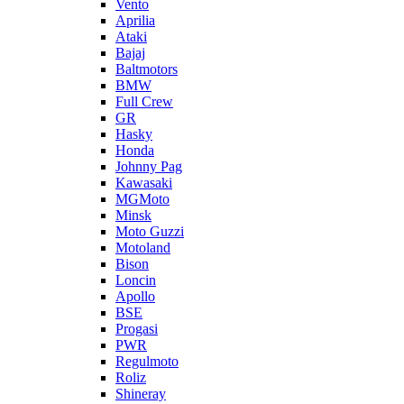
Vento
Aprilia
Ataki
Bajaj
Baltmotors
BMW
Full Crew
GR
Hasky
Honda
Johnny Pag
Kawasaki
MGMoto
Minsk
Moto Guzzi
Motoland
Bison
Loncin
Apollo
BSE
Progasi
PWR
Regulmoto
Roliz
Shineray