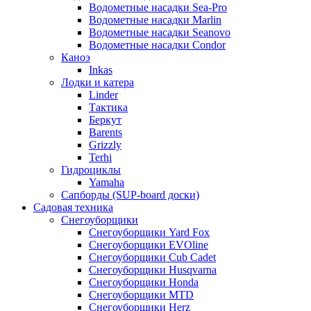
Водометные насадки Sea-Pro
Водометные насадки Marlin
Водометные насадки Seanovo
Водометные насадки Condor
Каноэ
Inkas
Лодки и катера
Linder
Тактика
Беркут
Barents
Grizzly
Terhi
Гидроциклы
Yamaha
Сапборды (SUP-board доски)
Садовая техника
Снегоуборщики
Снегоуборщики Yard Fox
Снегоуборщики EVOline
Снегоуборщики Cub Cadet
Снегоуборщики Husqvarna
Снегоуборщики Honda
Снегоуборщики MTD
Снегоуборщики Herz