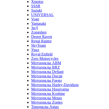
Xmotos
SSSR
Suzuki
UNIVERSAL
Voge
Yamasaki
ЗиД
Zongshen
Desert Raven
Regal Raptor
SkyTeam
Урал
Royal Enfield
Zero Motorcycles
Мотоциклы ABM
Мотоциклы BRZ
Мотоциклы Defiant
Мотоциклы Ducati
Мотоциклы Fuego
Мотоциклы Harley-Davidson
Мотоциклы Husqvarna
Мотоциклы Koshine
Мотоциклы Motax
Мотоциклы Zontes
Трициклы Agiax