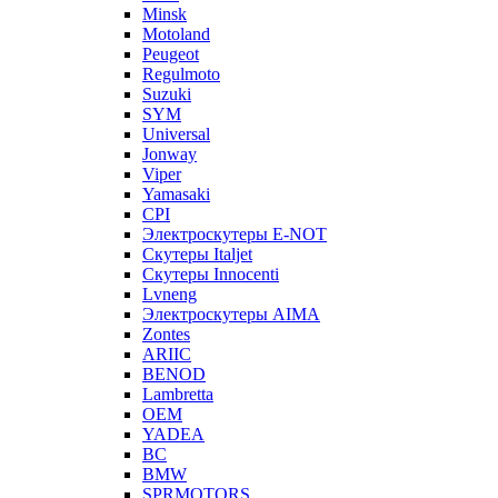
Minsk
Motoland
Peugeot
Regulmoto
Suzuki
SYM
Universal
Jonway
Viper
Yamasaki
CPI
Электроскутеры E-NOT
Скутеры Italjet
Скутеры Innocenti
Lvneng
Электроскутеры AIMA
Zontes
ARIIC
BENOD
Lambretta
OEM
YADEA
BC
BMW
SPRMOTORS