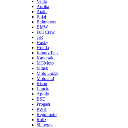
Vento
Aprilia
Ataki
Bajaj
Baltmotors
BMW
Full Crew
GR
Hasky
Honda
Johnny Pag
Kawasaki
MGMoto
Minsk
Moto Guzzi
Motoland
Bison
Loncin
Apollo
BSE
Progasi
PWR
Regulmoto
Roliz
Shineray