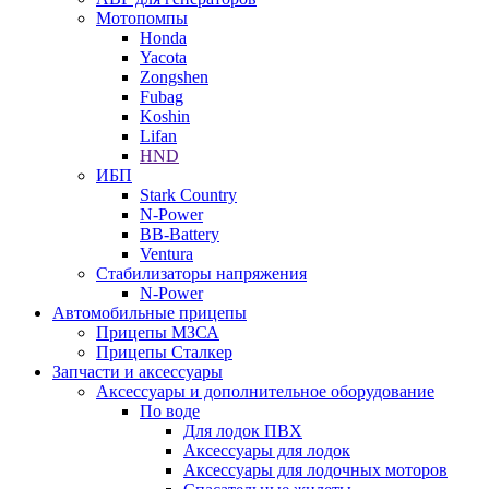
Мотопомпы
Honda
Yacota
Zongshen
Fubag
Koshin
Lifan
HND
ИБП
Stark Country
N-Power
BB-Battery
Ventura
Стабилизаторы напряжения
N-Power
Автомобильные прицепы
Прицепы МЗСА
Прицепы Сталкер
Запчасти и аксессуары
Аксессуары и дополнительное оборудование
По воде
Для лодок ПВХ
Аксессуары для лодок
Аксессуары для лодочных моторов