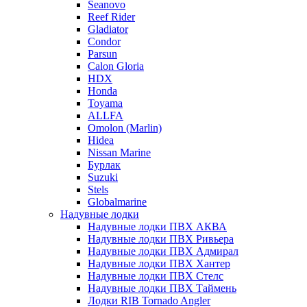
Seanovo
Reef Rider
Gladiator
Condor
Parsun
Calon Gloria
HDX
Honda
Toyama
ALLFA
Omolon (Marlin)
Hidea
Nissan Marine
Бурлак
Suzuki
Stels
Globalmarine
Надувные лодки
Надувные лодки ПВХ АКВА
Надувные лодки ПВХ Ривьера
Надувные лодки ПВХ Адмирал
Надувные лодки ПВХ Хантер
Надувные лодки ПВХ Стелс
Надувные лодки ПВХ Таймень
Лодки RIB Tornado Angler