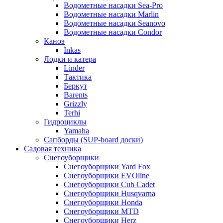
Водометные насадки Sea-Pro
Водометные насадки Marlin
Водометные насадки Seanovo
Водометные насадки Condor
Каноэ
Inkas
Лодки и катера
Linder
Тактика
Беркут
Barents
Grizzly
Terhi
Гидроциклы
Yamaha
Сапборды (SUP-board доски)
Садовая техника
Снегоуборщики
Снегоуборщики Yard Fox
Снегоуборщики EVOline
Снегоуборщики Cub Cadet
Снегоуборщики Husqvarna
Снегоуборщики Honda
Снегоуборщики MTD
Снегоуборщики Herz