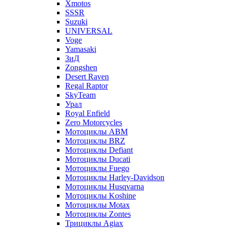
Xmotos
SSSR
Suzuki
UNIVERSAL
Voge
Yamasaki
ЗиД
Zongshen
Desert Raven
Regal Raptor
SkyTeam
Урал
Royal Enfield
Zero Motorcycles
Мотоциклы ABM
Мотоциклы BRZ
Мотоциклы Defiant
Мотоциклы Ducati
Мотоциклы Fuego
Мотоциклы Harley-Davidson
Мотоциклы Husqvarna
Мотоциклы Koshine
Мотоциклы Motax
Мотоциклы Zontes
Трициклы Agiax