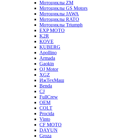
Мотоциклы ZM
Мотоциклы GS Motors
Мотоциклы JAWA
Мотоциклы RATO
Мотоциклы Triumph
EXP MOTO
K2R
KOVE
KUBERG
Apollino
Armada
Gaokin
QJ Motor
XGZ
ИжТехМаш
Benda
CJ
FullCrew
OEM
COLT
Procida
Vinto
CF MOTO
DAYUN
Groza