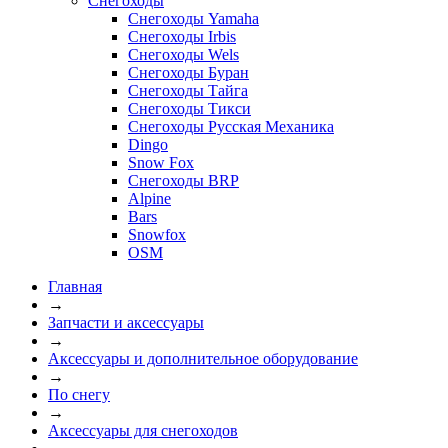
Снегоходы
Снегоходы Yamaha
Снегоходы Irbis
Снегоходы Wels
Снегоходы Буран
Снегоходы Тайга
Снегоходы Тикси
Снегоходы Русская Механика
Dingo
Snow Fox
Снегоходы BRP
Alpine
Bars
Snowfox
OSM
Главная
→
Запчасти и аксессуары
→
Аксессуары и дополнительное оборудование
→
По снегу
→
Аксессуары для снегоходов