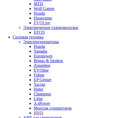
MTD
Wolf Garten
Honda
Husqvarna
EVOLine
Электрические газонокосилки
EFCO
Силовая техника
Электрогенераторы
Honda
Yamaha
Europower
Briggs & Stratton
Zongshen
EVOline
Fubag
EP Genset
Yacota
Huter
Champion
Lifan
A-iPower
Монтаж генераторов
HND
АВР для генераторов