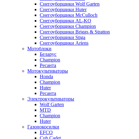
Снегоуборщики Wolf Garten
Снегоуборщики Huter
Снегоуборщики McCulloch
Снегоуборщики AL-KO
Снегоуборщики Champion
Снегоуборщики Briggs & Stratton
Снегоуборщики Stiga
Снегоуборщики Ariens
Мотоблоки
Беларус
Champion
Ресанта
Мотокультиваторы
Honda
Champion
Huter
Ресанта
Электрокультиваторы
Wolf Garten
MTD
Champion
Huter
Газонокосилки
EFCO
Cub Cadet