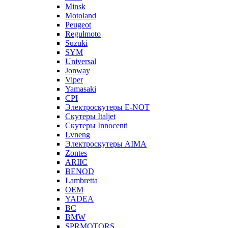
Minsk
Motoland
Peugeot
Regulmoto
Suzuki
SYM
Universal
Jonway
Viper
Yamasaki
CPI
Электроскутеры E-NOT
Скутеры Italjet
Скутеры Innocenti
Lvneng
Электроскутеры AIMA
Zontes
ARIIC
BENOD
Lambretta
OEM
YADEA
BC
BMW
SPRMOTORS