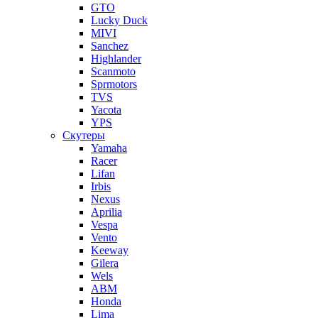
GTO
Lucky Duck
MIVI
Sanchez
Highlander
Scanmoto
Sprmotors
TVS
Yacota
YPS
Скутеры
Yamaha
Racer
Lifan
Irbis
Nexus
Aprilia
Vespa
Vento
Keeway
Gilera
Wels
ABM
Honda
Lima