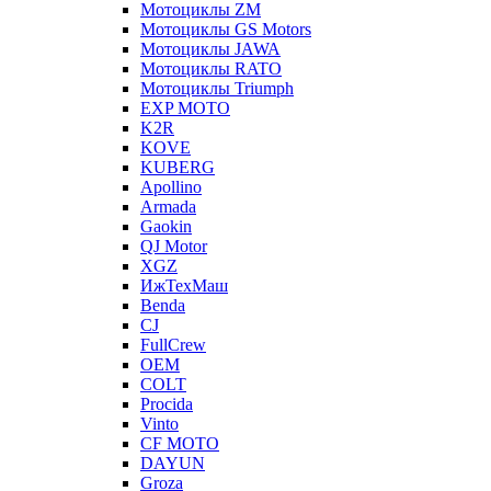
Мотоциклы ZM
Мотоциклы GS Motors
Мотоциклы JAWA
Мотоциклы RATO
Мотоциклы Triumph
EXP MOTO
K2R
KOVE
KUBERG
Apollino
Armada
Gaokin
QJ Motor
XGZ
ИжТехМаш
Benda
CJ
FullCrew
OEM
COLT
Procida
Vinto
CF MOTO
DAYUN
Groza