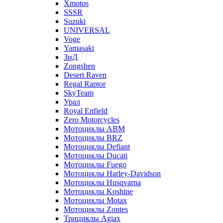
Xmotos
SSSR
Suzuki
UNIVERSAL
Voge
Yamasaki
ЗиД
Zongshen
Desert Raven
Regal Raptor
SkyTeam
Урал
Royal Enfield
Zero Motorcycles
Мотоциклы ABM
Мотоциклы BRZ
Мотоциклы Defiant
Мотоциклы Ducati
Мотоциклы Fuego
Мотоциклы Harley-Davidson
Мотоциклы Husqvarna
Мотоциклы Koshine
Мотоциклы Motax
Мотоциклы Zontes
Трициклы Agiax