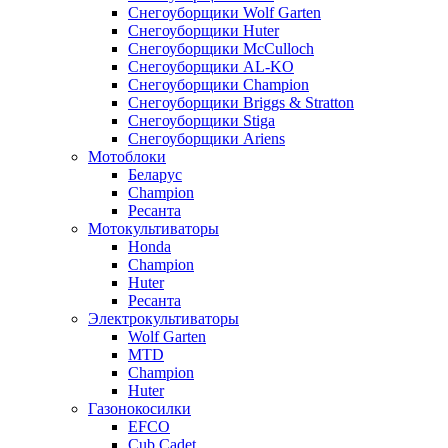
Снегоуборщики Wolf Garten
Снегоуборщики Huter
Снегоуборщики McCulloch
Снегоуборщики AL-KO
Снегоуборщики Champion
Снегоуборщики Briggs & Stratton
Снегоуборщики Stiga
Снегоуборщики Ariens
Мотоблоки
Беларус
Champion
Ресанта
Мотокультиваторы
Honda
Champion
Huter
Ресанта
Электрокультиваторы
Wolf Garten
MTD
Champion
Huter
Газонокосилки
EFCO
Cub Cadet