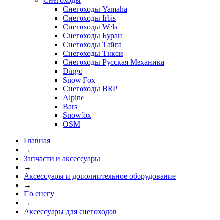
Снегоходы
Снегоходы Yamaha
Снегоходы Irbis
Снегоходы Wels
Снегоходы Буран
Снегоходы Тайга
Снегоходы Тикси
Снегоходы Русская Механика
Dingo
Snow Fox
Снегоходы BRP
Alpine
Bars
Snowfox
OSM
Главная
→
Запчасти и аксессуары
→
Аксессуары и дополнительное оборудование
→
По снегу
→
Аксессуары для снегоходов