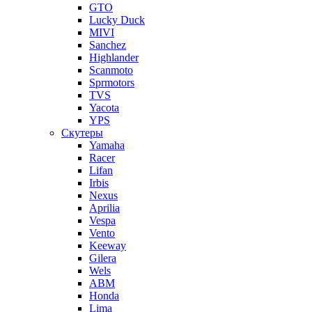
GTO
Lucky Duck
MIVI
Sanchez
Highlander
Scanmoto
Sprmotors
TVS
Yacota
YPS
Скутеры
Yamaha
Racer
Lifan
Irbis
Nexus
Aprilia
Vespa
Vento
Keeway
Gilera
Wels
ABM
Honda
Lima