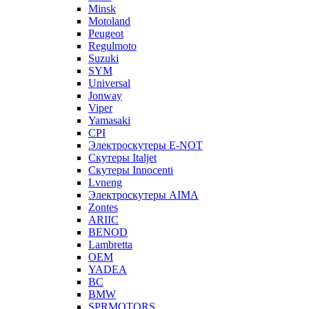
Minsk
Motoland
Peugeot
Regulmoto
Suzuki
SYM
Universal
Jonway
Viper
Yamasaki
CPI
Электроскутеры E-NOT
Скутеры Italjet
Скутеры Innocenti
Lvneng
Электроскутеры AIMA
Zontes
ARIIC
BENOD
Lambretta
OEM
YADEA
BC
BMW
SPRMOTORS