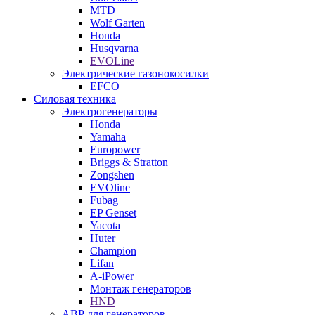
MTD
Wolf Garten
Honda
Husqvarna
EVOLine
Электрические газонокосилки
EFCO
Силовая техника
Электрогенераторы
Honda
Yamaha
Europower
Briggs & Stratton
Zongshen
EVOline
Fubag
EP Genset
Yacota
Huter
Champion
Lifan
A-iPower
Монтаж генераторов
HND
АВР для генераторов