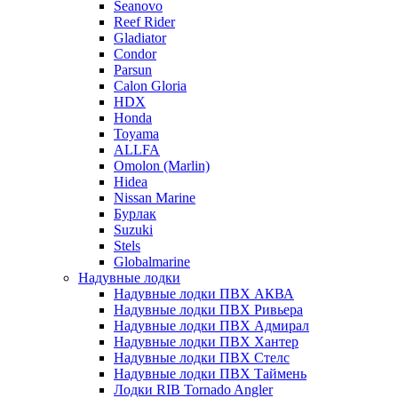
Seanovo
Reef Rider
Gladiator
Condor
Parsun
Calon Gloria
HDX
Honda
Toyama
ALLFA
Omolon (Marlin)
Hidea
Nissan Marine
Бурлак
Suzuki
Stels
Globalmarine
Надувные лодки
Надувные лодки ПВХ АКВА
Надувные лодки ПВХ Ривьера
Надувные лодки ПВХ Адмирал
Надувные лодки ПВХ Хантер
Надувные лодки ПВХ Стелс
Надувные лодки ПВХ Таймень
Лодки RIB Tornado Angler