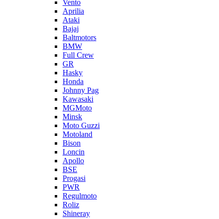
Vento
Aprilia
Ataki
Bajaj
Baltmotors
BMW
Full Crew
GR
Hasky
Honda
Johnny Pag
Kawasaki
MGMoto
Minsk
Moto Guzzi
Motoland
Bison
Loncin
Apollo
BSE
Progasi
PWR
Regulmoto
Roliz
Shineray