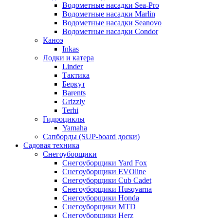
Водометные насадки Sea-Pro
Водометные насадки Marlin
Водометные насадки Seanovo
Водометные насадки Condor
Каноэ
Inkas
Лодки и катера
Linder
Тактика
Беркут
Barents
Grizzly
Terhi
Гидроциклы
Yamaha
Сапборды (SUP-board доски)
Садовая техника
Снегоуборщики
Снегоуборщики Yard Fox
Снегоуборщики EVOline
Снегоуборщики Cub Cadet
Снегоуборщики Husqvarna
Снегоуборщики Honda
Снегоуборщики MTD
Снегоуборщики Herz