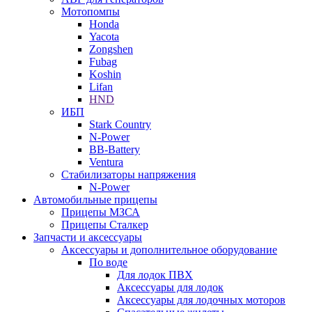
Мотопомпы
Honda
Yacota
Zongshen
Fubag
Koshin
Lifan
HND
ИБП
Stark Country
N-Power
BB-Battery
Ventura
Стабилизаторы напряжения
N-Power
Автомобильные прицепы
Прицепы МЗСА
Прицепы Сталкер
Запчасти и аксессуары
Аксессуары и дополнительное оборудование
По воде
Для лодок ПВХ
Аксессуары для лодок
Аксессуары для лодочных моторов