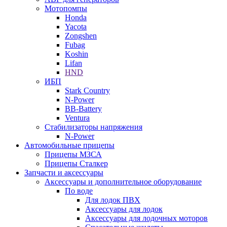
Мотопомпы
Honda
Yacota
Zongshen
Fubag
Koshin
Lifan
HND
ИБП
Stark Country
N-Power
BB-Battery
Ventura
Стабилизаторы напряжения
N-Power
Автомобильные прицепы
Прицепы МЗСА
Прицепы Сталкер
Запчасти и аксессуары
Аксессуары и дополнительное оборудование
По воде
Для лодок ПВХ
Аксессуары для лодок
Аксессуары для лодочных моторов