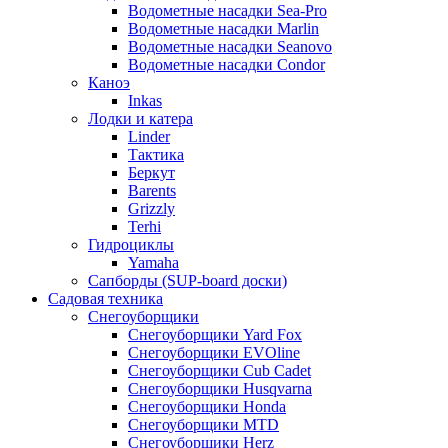
Водометные насадки Sea-Pro
Водометные насадки Marlin
Водометные насадки Seanovo
Водометные насадки Condor
Каноэ
Inkas
Лодки и катера
Linder
Тактика
Беркут
Barents
Grizzly
Terhi
Гидроциклы
Yamaha
Сапборды (SUP-board доски)
Садовая техника
Снегоуборщики
Снегоуборщики Yard Fox
Снегоуборщики EVOline
Снегоуборщики Cub Cadet
Снегоуборщики Husqvarna
Снегоуборщики Honda
Снегоуборщики MTD
Снегоуборщики Herz