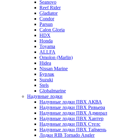
Seanovo
Reef Rider
Gladiator
Condor
Parsun
Calon Gloria
HDX
Honda
Toyama
ALLFA
Omolon (Marlin)
Hidea
Nissan Marine
Бурлак
Suzuki
Stels
Globalmarine
Надувные лодки
Надувные лодки ПВХ АКВА
Надувные лодки ПВХ Ривьера
Надувные лодки ПВХ Адмирал
Надувные лодки ПВХ Хантер
Надувные лодки ПВХ Стелс
Надувные лодки ПВХ Таймень
Лодки RIB Tornado Angler