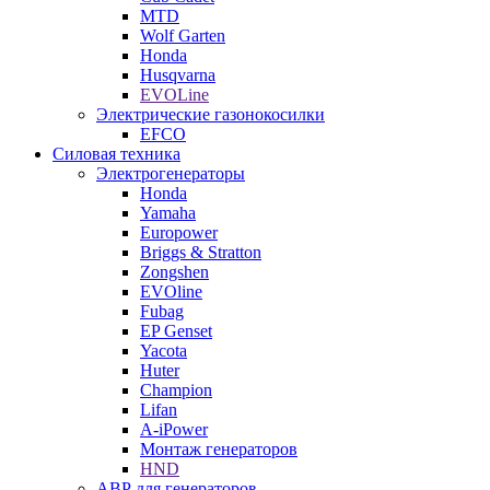
MTD
Wolf Garten
Honda
Husqvarna
EVOLine
Электрические газонокосилки
EFCO
Силовая техника
Электрогенераторы
Honda
Yamaha
Europower
Briggs & Stratton
Zongshen
EVOline
Fubag
EP Genset
Yacota
Huter
Champion
Lifan
A-iPower
Монтаж генераторов
HND
АВР для генераторов