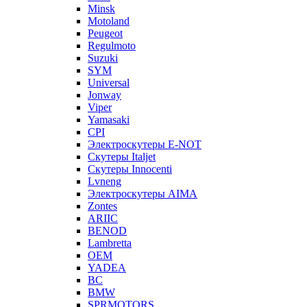
Minsk
Motoland
Peugeot
Regulmoto
Suzuki
SYM
Universal
Jonway
Viper
Yamasaki
CPI
Электроскутеры E-NOT
Скутеры Italjet
Скутеры Innocenti
Lvneng
Электроскутеры AIMA
Zontes
ARIIC
BENOD
Lambretta
OEM
YADEA
BC
BMW
SPRMOTORS