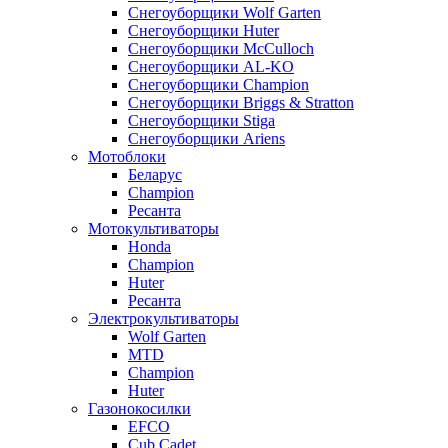
Снегоуборщики Wolf Garten
Снегоуборщики Huter
Снегоуборщики McCulloch
Снегоуборщики AL-KO
Снегоуборщики Champion
Снегоуборщики Briggs & Stratton
Снегоуборщики Stiga
Снегоуборщики Ariens
Мотоблоки
Беларус
Champion
Ресанта
Мотокультиваторы
Honda
Champion
Huter
Ресанта
Электрокультиваторы
Wolf Garten
MTD
Champion
Huter
Газонокосилки
EFCO
Cub Cadet