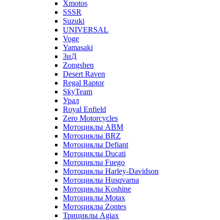
Xmotos
SSSR
Suzuki
UNIVERSAL
Voge
Yamasaki
ЗиД
Zongshen
Desert Raven
Regal Raptor
SkyTeam
Урал
Royal Enfield
Zero Motorcycles
Мотоциклы ABM
Мотоциклы BRZ
Мотоциклы Defiant
Мотоциклы Ducati
Мотоциклы Fuego
Мотоциклы Harley-Davidson
Мотоциклы Husqvarna
Мотоциклы Koshine
Мотоциклы Motax
Мотоциклы Zontes
Трициклы Agiax