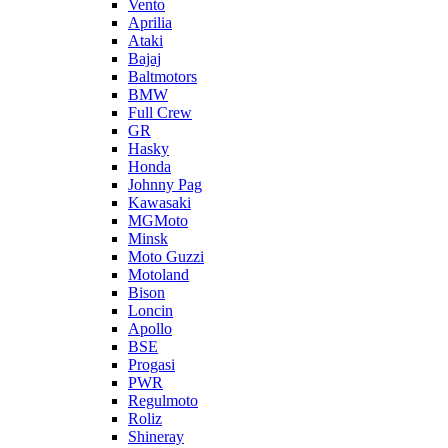
Vento
Aprilia
Ataki
Bajaj
Baltmotors
BMW
Full Crew
GR
Hasky
Honda
Johnny Pag
Kawasaki
MGMoto
Minsk
Moto Guzzi
Motoland
Bison
Loncin
Apollo
BSE
Progasi
PWR
Regulmoto
Roliz
Shineray