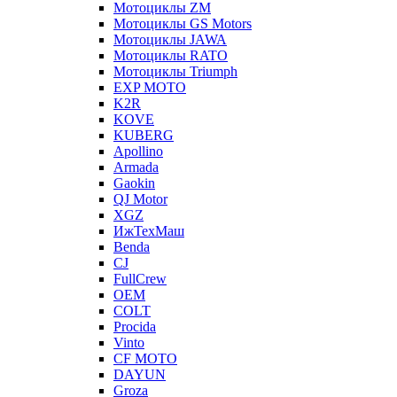
Мотоциклы ZM
Мотоциклы GS Motors
Мотоциклы JAWA
Мотоциклы RATO
Мотоциклы Triumph
EXP MOTO
K2R
KOVE
KUBERG
Apollino
Armada
Gaokin
QJ Motor
XGZ
ИжТехМаш
Benda
CJ
FullCrew
OEM
COLT
Procida
Vinto
CF MOTO
DAYUN
Groza