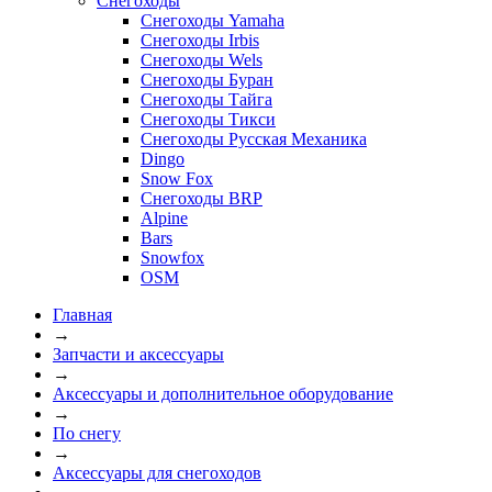
Снегоходы
Снегоходы Yamaha
Снегоходы Irbis
Снегоходы Wels
Снегоходы Буран
Снегоходы Тайга
Снегоходы Тикси
Снегоходы Русская Механика
Dingo
Snow Fox
Снегоходы BRP
Alpine
Bars
Snowfox
OSM
Главная
→
Запчасти и аксессуары
→
Аксессуары и дополнительное оборудование
→
По снегу
→
Аксессуары для снегоходов