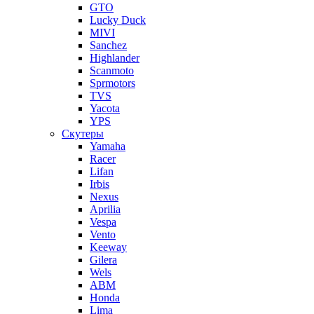
GTO
Lucky Duck
MIVI
Sanchez
Highlander
Scanmoto
Sprmotors
TVS
Yacota
YPS
Скутеры
Yamaha
Racer
Lifan
Irbis
Nexus
Aprilia
Vespa
Vento
Keeway
Gilera
Wels
ABM
Honda
Lima