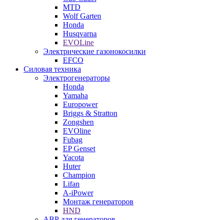
MTD
Wolf Garten
Honda
Husqvarna
EVOLine
Электрические газонокосилки
EFCO
Силовая техника
Электрогенераторы
Honda
Yamaha
Europower
Briggs & Stratton
Zongshen
EVOline
Fubag
EP Genset
Yacota
Huter
Champion
Lifan
A-iPower
Монтаж генераторов
HND
АВР для генераторов