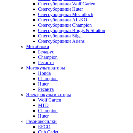
Снегоуборщики Wolf Garten
Снегоуборщики Huter
Снегоуборщики McCulloch
Снегоуборщики AL-KO
Снегоуборщики Champion
Снегоуборщики Briggs & Stratton
Снегоуборщики Stiga
Снегоуборщики Ariens
Мотоблоки
Беларус
Champion
Ресанта
Мотокультиваторы
Honda
Champion
Huter
Ресанта
Электрокультиваторы
Wolf Garten
MTD
Champion
Huter
Газонокосилки
EFCO
Cub Cadet