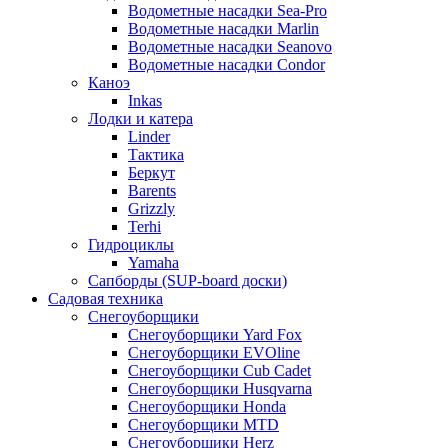
Водометные насадки Sea-Pro
Водометные насадки Marlin
Водометные насадки Seanovo
Водометные насадки Condor
Каноэ
Inkas
Лодки и катера
Linder
Тактика
Беркут
Barents
Grizzly
Terhi
Гидроциклы
Yamaha
Сапборды (SUP-board доски)
Садовая техника
Снегоуборщики
Снегоуборщики Yard Fox
Снегоуборщики EVOline
Снегоуборщики Cub Cadet
Снегоуборщики Husqvarna
Снегоуборщики Honda
Снегоуборщики MTD
Снегоуборщики Herz