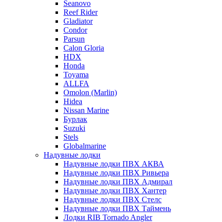
Seanovo
Reef Rider
Gladiator
Condor
Parsun
Calon Gloria
HDX
Honda
Toyama
ALLFA
Omolon (Marlin)
Hidea
Nissan Marine
Бурлак
Suzuki
Stels
Globalmarine
Надувные лодки
Надувные лодки ПВХ АКВА
Надувные лодки ПВХ Ривьера
Надувные лодки ПВХ Адмирал
Надувные лодки ПВХ Хантер
Надувные лодки ПВХ Стелс
Надувные лодки ПВХ Таймень
Лодки RIB Tornado Angler