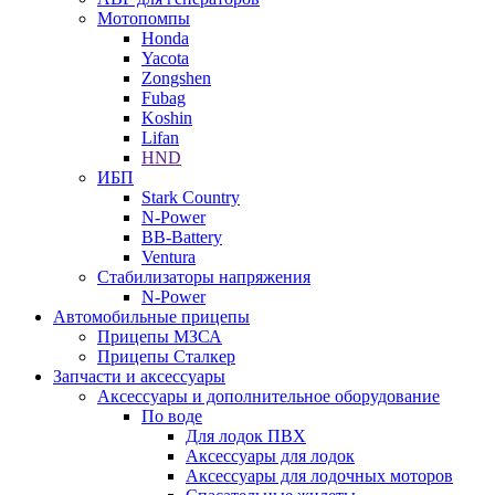
Мотопомпы
Honda
Yacota
Zongshen
Fubag
Koshin
Lifan
HND
ИБП
Stark Country
N-Power
BB-Battery
Ventura
Стабилизаторы напряжения
N-Power
Автомобильные прицепы
Прицепы МЗСА
Прицепы Сталкер
Запчасти и аксессуары
Аксессуары и дополнительное оборудование
По воде
Для лодок ПВХ
Аксессуары для лодок
Аксессуары для лодочных моторов