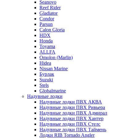
Seanovo
Reef Rider
Gladiator
Condor
Parsun
Calon Gloria
HDX
Honda
Toyama
ALLFA
Omolon (Marlin)
Hidea
Nissan Marine
Бурлак
Suzuki
Stels
Globalmarine
Надувные лодки
Надувные лодки ПВХ АКВА
Надувные лодки ПВХ Ривьера
Надувные лодки ПВХ Адмирал
Надувные лодки ПВХ Хантер
Надувные лодки ПВХ Стелс
Надувные лодки ПВХ Таймень
Лодки RIB Tornado Angler