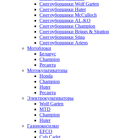
Снегоуборщики Wolf Garten
Снегоуборщики Huter
Снегоуборщики McCulloch
Снегоуборщики AL-KO
Снегоуборщики Champion
Снегоуборщики Briggs & Stratton
Снегоуборщики Stiga
Снегоуборщики Ariens
Мотоблоки
Беларус
Champion
Ресанта
Мотокультиваторы
Honda
Champion
Huter
Ресанта
Электрокультиваторы
Wolf Garten
MTD
Champion
Huter
Газонокосилки
EFCO
Cub Cadet