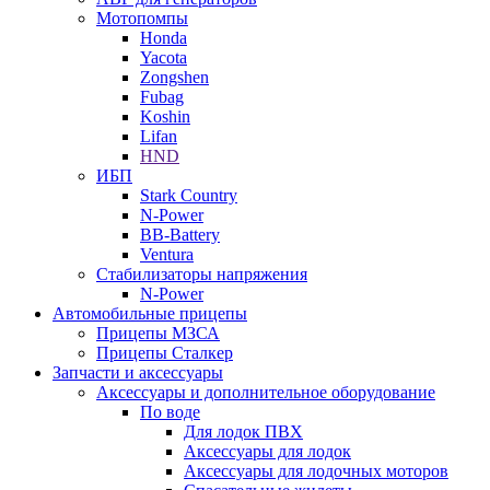
Мотопомпы
Honda
Yacota
Zongshen
Fubag
Koshin
Lifan
HND
ИБП
Stark Country
N-Power
BB-Battery
Ventura
Стабилизаторы напряжения
N-Power
Автомобильные прицепы
Прицепы МЗСА
Прицепы Сталкер
Запчасти и аксессуары
Аксессуары и дополнительное оборудование
По воде
Для лодок ПВХ
Аксессуары для лодок
Аксессуары для лодочных моторов