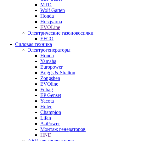
MTD
Wolf Garten
Honda
Husqvarna
EVOLine
Электрические газонокосилки
EFCO
Силовая техника
Электрогенераторы
Honda
Yamaha
Europower
Briggs & Stratton
Zongshen
EVOline
Fubag
EP Genset
Yacota
Huter
Champion
Lifan
A-iPower
Монтаж генераторов
HND
АВР для генераторов