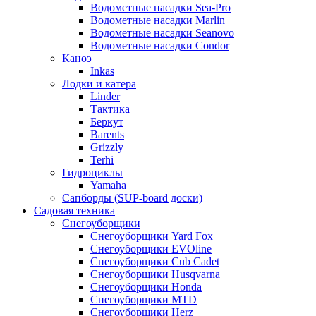
Водометные насадки Sea-Pro
Водометные насадки Marlin
Водометные насадки Seanovo
Водометные насадки Condor
Каноэ
Inkas
Лодки и катера
Linder
Тактика
Беркут
Barents
Grizzly
Terhi
Гидроциклы
Yamaha
Сапборды (SUP-board доски)
Садовая техника
Снегоуборщики
Снегоуборщики Yard Fox
Снегоуборщики EVOline
Снегоуборщики Cub Cadet
Снегоуборщики Husqvarna
Снегоуборщики Honda
Снегоуборщики MTD
Снегоуборщики Herz