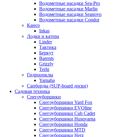
Водометные насадки Sea-Pro
Водометные насадки Marlin
Водометные насадки Seanovo
Водометные насадки Condor
Каноэ
Inkas
Лодки и катера
Linder
Тактика
Беркут
Barents
Grizzly
Terhi
Гидроциклы
Yamaha
Сапборды (SUP-board доски)
Садовая техника
Снегоуборщики
Снегоуборщики Yard Fox
Снегоуборщики EVOline
Снегоуборщики Cub Cadet
Снегоуборщики Husqvarna
Снегоуборщики Honda
Снегоуборщики MTD
Снегоуборщики Herz