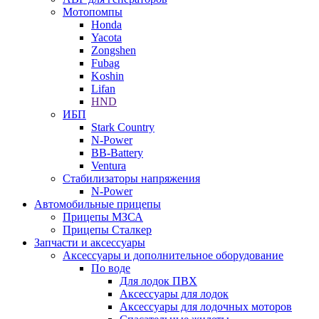
Мотопомпы
Honda
Yacota
Zongshen
Fubag
Koshin
Lifan
HND
ИБП
Stark Country
N-Power
BB-Battery
Ventura
Стабилизаторы напряжения
N-Power
Автомобильные прицепы
Прицепы МЗСА
Прицепы Сталкер
Запчасти и аксессуары
Аксессуары и дополнительное оборудование
По воде
Для лодок ПВХ
Аксессуары для лодок
Аксессуары для лодочных моторов