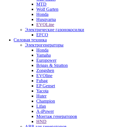
MTD
Wolf Garten
Honda
Husqvarna
EVOLine
Электрические газонокосилки
EFCO
Силовая техника
Электрогенераторы
Honda
Yamaha
Europower
Briggs & Stratton
Zongshen
EVOline
Fubag
EP Genset
Yacota
Huter
Champion
Lifan
A-iPower
Монтаж генераторов
HND
АВР для генераторов