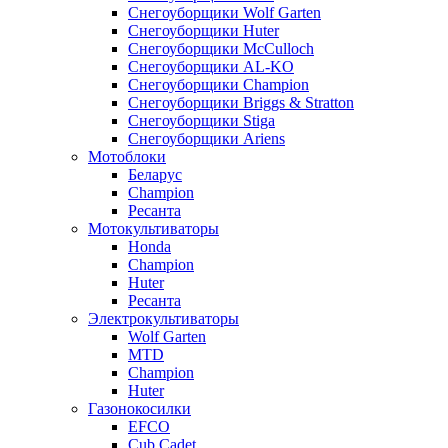
Снегоуборщики Wolf Garten
Снегоуборщики Huter
Снегоуборщики McCulloch
Снегоуборщики AL-KO
Снегоуборщики Champion
Снегоуборщики Briggs & Stratton
Снегоуборщики Stiga
Снегоуборщики Ariens
Мотоблоки
Беларус
Champion
Ресанта
Мотокультиваторы
Honda
Champion
Huter
Ресанта
Электрокультиваторы
Wolf Garten
MTD
Champion
Huter
Газонокосилки
EFCO
Cub Cadet