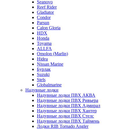
Seanovo
Reef Rider
Gladiator
Condor
Parsun
Calon Gloria
HDX
Honda
Toyama
ALLFA
Omolon (Marlin)
Hidea
Nissan Marine
Бурлак
Suzuki
Stels
Globalmarine
Надувные лодки
Надувные лодки ПВХ АКВА
Надувные лодки ПВХ Ривьера
Надувные лодки ПВХ Адмирал
Надувные лодки ПВХ Хантер
Надувные лодки ПВХ Стелс
Надувные лодки ПВХ Таймень
Лодки RIB Tornado Angler