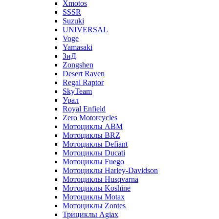
Xmotos
SSSR
Suzuki
UNIVERSAL
Voge
Yamasaki
ЗиД
Zongshen
Desert Raven
Regal Raptor
SkyTeam
Урал
Royal Enfield
Zero Motorcycles
Мотоциклы ABM
Мотоциклы BRZ
Мотоциклы Defiant
Мотоциклы Ducati
Мотоциклы Fuego
Мотоциклы Harley-Davidson
Мотоциклы Husqvarna
Мотоциклы Koshine
Мотоциклы Motax
Мотоциклы Zontes
Трициклы Agiax