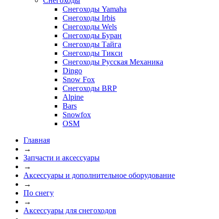
Снегоходы
Снегоходы Yamaha
Снегоходы Irbis
Снегоходы Wels
Снегоходы Буран
Снегоходы Тайга
Снегоходы Тикси
Снегоходы Русская Механика
Dingo
Snow Fox
Снегоходы BRP
Alpine
Bars
Snowfox
OSM
Главная
→
Запчасти и аксессуары
→
Аксессуары и дополнительное оборудование
→
По снегу
→
Аксессуары для снегоходов