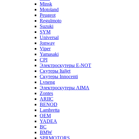
Minsk
Motoland
Peugeot
Regulmoto
Suzuki
SYM
Universal
Jonway
Viper
Yamasaki
CPI
Электроскутеры E-NOT
Скутеры Italjet
Скутеры Innocenti
Lvneng
Электроскутеры AIMA
Zontes
ARIIC
BENOD
Lambretta
OEM
YADEA
BC
BMW
SPRMOTORS