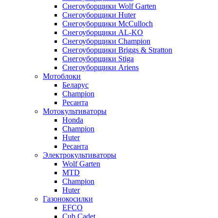
Снегоуборщики Wolf Garten
Снегоуборщики Huter
Снегоуборщики McCulloch
Снегоуборщики AL-KO
Снегоуборщики Champion
Снегоуборщики Briggs & Stratton
Снегоуборщики Stiga
Снегоуборщики Ariens
Мотоблоки
Беларус
Champion
Ресанта
Мотокультиваторы
Honda
Champion
Huter
Ресанта
Электрокультиваторы
Wolf Garten
MTD
Champion
Huter
Газонокосилки
EFCO
Cub Cadet