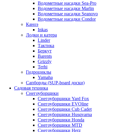
Водометные насадки Sea-Pro
Водометные насадки Marlin
Водометные насадки Seanovo
Водометные насадки Condor
Каноэ
Inkas
Лодки и катера
Linder
Тактика
Беркут
Barents
Grizzly
Terhi
Гидроциклы
Yamaha
Сапборды (SUP-board доски)
Садовая техника
Снегоуборщики
Снегоуборщики Yard Fox
Снегоуборщики EVOline
Снегоуборщики Cub Cadet
Снегоуборщики Husqvarna
Снегоуборщики Honda
Снегоуборщики MTD
Снегоуборщики Herz