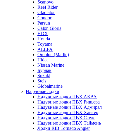
Seanovo
Reef Rider
Gladiator
Condor
Parsun
Calon Gloria
HDX
Honda
Toyama
ALLFA
Omolon (Marlin)
Hidea
Nissan Marine
Бурлак
Suzuki
Stels
Globalmarine
Надувные лодки
Надувные лодки ПВХ АКВА
Надувные лодки ПВХ Ривьера
Надувные лодки ПВХ Адмирал
Надувные лодки ПВХ Хантер
Надувные лодки ПВХ Стелс
Надувные лодки ПВХ Таймень
Лодки RIB Tornado Angler