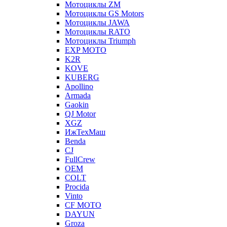
Мотоциклы ZM
Мотоциклы GS Motors
Мотоциклы JAWA
Мотоциклы RATO
Мотоциклы Triumph
EXP MOTO
K2R
KOVE
KUBERG
Apollino
Armada
Gaokin
QJ Motor
XGZ
ИжТехМаш
Benda
CJ
FullCrew
OEM
COLT
Procida
Vinto
CF MOTO
DAYUN
Groza