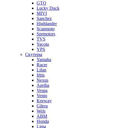
GTO
Lucky Duck
MIVI
Sanchez
Highlander
Scanmoto
Sprmotors
TVS
Yacota
YPS
Скутеры
Yamaha
Racer
Lifan
Irbis
Nexus
Aprilia
Vespa
Vento
Keeway
Gilera
Wels
ABM
Honda
Lima