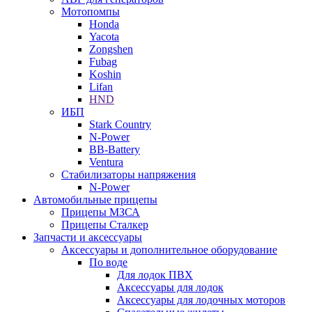
Мотопомпы
Honda
Yacota
Zongshen
Fubag
Koshin
Lifan
HND
ИБП
Stark Country
N-Power
BB-Battery
Ventura
Стабилизаторы напряжения
N-Power
Автомобильные прицепы
Прицепы МЗСА
Прицепы Сталкер
Запчасти и аксессуары
Аксессуары и дополнительное оборудование
По воде
Для лодок ПВХ
Аксессуары для лодок
Аксессуары для лодочных моторов