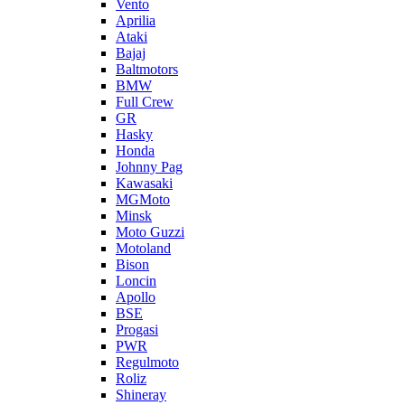
Vento
Aprilia
Ataki
Bajaj
Baltmotors
BMW
Full Crew
GR
Hasky
Honda
Johnny Pag
Kawasaki
MGMoto
Minsk
Moto Guzzi
Motoland
Bison
Loncin
Apollo
BSE
Progasi
PWR
Regulmoto
Roliz
Shineray