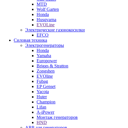
MTD
Wolf Garten
Honda
Husqvarna
EVOLine
Электрические газонокосилки
EFCO
Силовая техника
Электрогенераторы
Honda
Yamaha
Europower
Briggs & Stratton
Zongshen
EVOline
Fubag
EP Genset
Yacota
Huter
Champion
Lifan
A-iPower
Монтаж генераторов
HND
АВР для генераторов