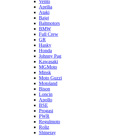
Vento
Aprilia
Ataki
Bajaj
Baltmotors
BMW
Full Crew
GR
Hasky
Honda
Johnny Pag
Kawasaki
MGMoto
Minsk
Moto Guzzi
Motoland
Bison
Loncin
Apollo
BSE
Progasi
PWR
Regulmoto
Roliz
Shineray