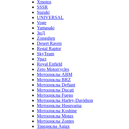
Xmotos
SSSR
Suzuki
UNIVERSAL
Voge
Yamasaki
ЗиД
Zongshen
Desert Raven
Regal Raptor
SkyTeam
Урал
Royal Enfield
Zero Motorcycles
Мотоциклы ABM
Мотоциклы BRZ
Мотоциклы Defiant
Мотоциклы Ducati
Мотоциклы Fuego
Мотоциклы Harley-Davidson
Мотоциклы Husqvarna
Мотоциклы Koshine
Мотоциклы Motax
Мотоциклы Zontes
Трициклы Agiax