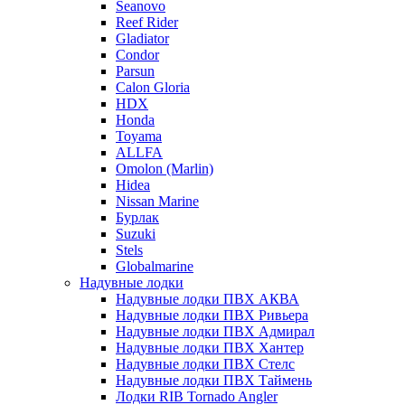
Seanovo
Reef Rider
Gladiator
Condor
Parsun
Calon Gloria
HDX
Honda
Toyama
ALLFA
Omolon (Marlin)
Hidea
Nissan Marine
Бурлак
Suzuki
Stels
Globalmarine
Надувные лодки
Надувные лодки ПВХ АКВА
Надувные лодки ПВХ Ривьера
Надувные лодки ПВХ Адмирал
Надувные лодки ПВХ Хантер
Надувные лодки ПВХ Стелс
Надувные лодки ПВХ Таймень
Лодки RIB Tornado Angler