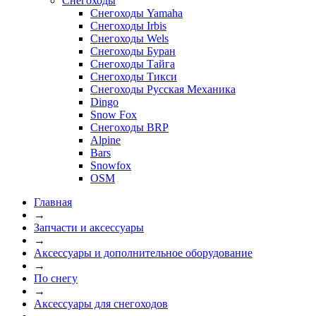
Снегоходы
Снегоходы Yamaha
Снегоходы Irbis
Снегоходы Wels
Снегоходы Буран
Снегоходы Тайга
Снегоходы Тикси
Снегоходы Русская Механика
Dingo
Snow Fox
Снегоходы BRP
Alpine
Bars
Snowfox
OSM
Главная
→
Запчасти и аксессуары
→
Аксессуары и дополнительное оборудование
→
По снегу
→
Аксессуары для снегоходов