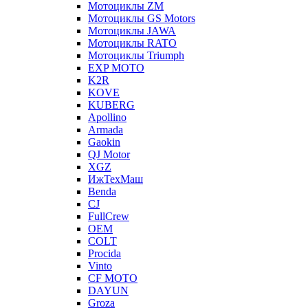
Мотоциклы ZM
Мотоциклы GS Motors
Мотоциклы JAWA
Мотоциклы RATO
Мотоциклы Triumph
EXP MOTO
K2R
KOVE
KUBERG
Apollino
Armada
Gaokin
QJ Motor
XGZ
ИжТехМаш
Benda
CJ
FullCrew
OEM
COLT
Procida
Vinto
CF MOTO
DAYUN
Groza