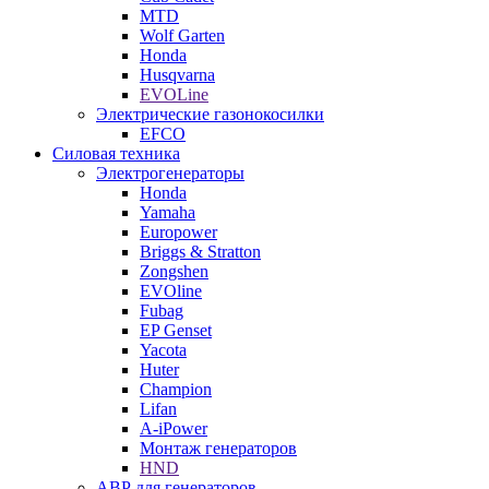
MTD
Wolf Garten
Honda
Husqvarna
EVOLine
Электрические газонокосилки
EFCO
Силовая техника
Электрогенераторы
Honda
Yamaha
Europower
Briggs & Stratton
Zongshen
EVOline
Fubag
EP Genset
Yacota
Huter
Champion
Lifan
A-iPower
Монтаж генераторов
HND
АВР для генераторов