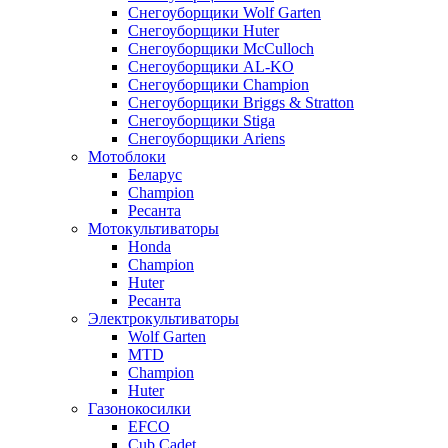
Снегоуборщики Wolf Garten
Снегоуборщики Huter
Снегоуборщики McCulloch
Снегоуборщики AL-KO
Снегоуборщики Champion
Снегоуборщики Briggs & Stratton
Снегоуборщики Stiga
Снегоуборщики Ariens
Мотоблоки
Беларус
Champion
Ресанта
Мотокультиваторы
Honda
Champion
Huter
Ресанта
Электрокультиваторы
Wolf Garten
MTD
Champion
Huter
Газонокосилки
EFCO
Cub Cadet