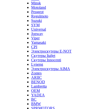
Minsk
Motoland
Peugeot
Regulmoto
Suzuki
SYM
Universal
Jonway
Viper
Yamasaki
CPI
Электроскутеры E-NOT
Скутеры Italjet
Скутеры Innocenti
Lvneng
Электроскутеры AIMA
Zontes
ARIIC
BENOD
Lambretta
OEM
YADEA
BC
BMW
SPRMOTORS