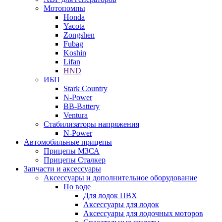
Мотопомпы
Honda
Yacota
Zongshen
Fubag
Koshin
Lifan
HND
ИБП
Stark Country
N-Power
BB-Battery
Ventura
Стабилизаторы напряжения
N-Power
Автомобильные прицепы
Прицепы МЗСА
Прицепы Сталкер
Запчасти и аксессуары
Аксессуары и дополнительное оборудование
По воде
Для лодок ПВХ
Аксессуары для лодок
Аксессуары для лодочных моторов