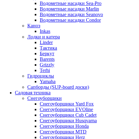
Водометные насадки Sea-Pro
Водометные насадки Marlin
Водометные насадки Seanovo
Водометные насадки Condor
Каноэ
Inkas
Лодки и катера
Linder
Тактика
Беркут
Barents
Grizzly
Terhi
Гидроциклы
Yamaha
Сапборды (SUP-board доски)
Садовая техника
Снегоуборщики
Снегоуборщики Yard Fox
Снегоуборщики EVOline
Снегоуборщики Cub Cadet
Снегоуборщики Husqvarna
Снегоуборщики Honda
Снегоуборщики MTD
Снегоуборщики Herz