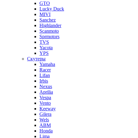
GTO
Lucky Duck
MIVI
Sanchez
Highlander
Scanmoto
Sprmotors
TVS
Yacota
YPS
Скутеры
Yamaha
Racer
Lifan
Irbis
Nexus
Aprilia
Vespa
Vento
Keeway
Gilera
Wels
ABM
Honda
Lima