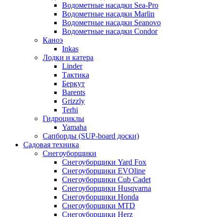
Водометные насадки Sea-Pro
Водометные насадки Marlin
Водометные насадки Seanovo
Водометные насадки Condor
Каноэ
Inkas
Лодки и катера
Linder
Тактика
Беркут
Barents
Grizzly
Terhi
Гидроциклы
Yamaha
Сапборды (SUP-board доски)
Садовая техника
Снегоуборщики
Снегоуборщики Yard Fox
Снегоуборщики EVOline
Снегоуборщики Cub Cadet
Снегоуборщики Husqvarna
Снегоуборщики Honda
Снегоуборщики MTD
Снегоуборщики Herz