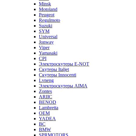
Minsk
Motoland
Peugeot
Regulmoto
Suzuki
SYM
Universal
Jonway
Viper
Yamasaki
CPI
Электроскутеры E-NOT
Скутеры Italjet
Скутеры Innocenti
Lvneng
Электроскутеры AIMA
Zontes
ARIIC
BENOD
Lambretta
OEM
YADEA
BC
BMW
SPRMOTORS