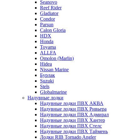
Seanovo
Reef Rider
Gladiator
Condor
Parsun
Calon Gloria
HDX
Honda
Toyama
ALLFA
Omolon (Marlin)
Hidea
Nissan Marine
Бурлак
Suzuki
Stels
Globalmarine
Надувные лодки
Надувные лодки ПВХ АКВА
Надувные лодки ПВХ Ривьера
Надувные лодки ПВХ Адмирал
Надувные лодки ПВХ Хантер
Надувные лодки ПВХ Стелс
Надувные лодки ПВХ Таймень
Лодки RIB Tornado Angler