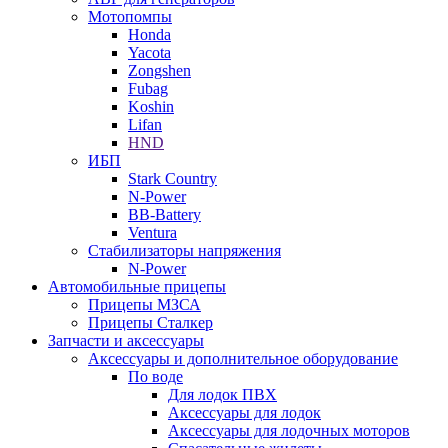
Мотопомпы
Honda
Yacota
Zongshen
Fubag
Koshin
Lifan
HND
ИБП
Stark Country
N-Power
BB-Battery
Ventura
Стабилизаторы напряжения
N-Power
Автомобильные прицепы
Прицепы МЗСА
Прицепы Сталкер
Запчасти и аксессуары
Аксессуары и дополнительное оборудование
По воде
Для лодок ПВХ
Аксессуары для лодок
Аксессуары для лодочных моторов