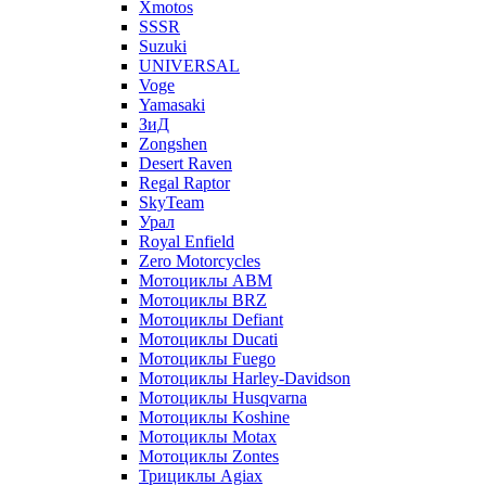
Xmotos
SSSR
Suzuki
UNIVERSAL
Voge
Yamasaki
ЗиД
Zongshen
Desert Raven
Regal Raptor
SkyTeam
Урал
Royal Enfield
Zero Motorcycles
Мотоциклы ABM
Мотоциклы BRZ
Мотоциклы Defiant
Мотоциклы Ducati
Мотоциклы Fuego
Мотоциклы Harley-Davidson
Мотоциклы Husqvarna
Мотоциклы Koshine
Мотоциклы Motax
Мотоциклы Zontes
Трициклы Agiax