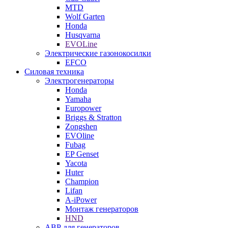
MTD
Wolf Garten
Honda
Husqvarna
EVOLine
Электрические газонокосилки
EFCO
Силовая техника
Электрогенераторы
Honda
Yamaha
Europower
Briggs & Stratton
Zongshen
EVOline
Fubag
EP Genset
Yacota
Huter
Champion
Lifan
A-iPower
Монтаж генераторов
HND
АВР для генераторов