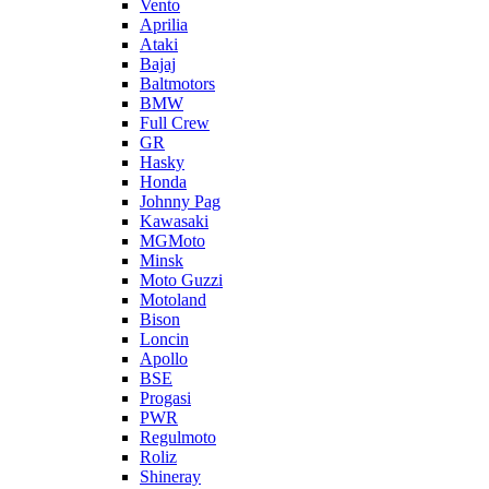
Vento
Aprilia
Ataki
Bajaj
Baltmotors
BMW
Full Crew
GR
Hasky
Honda
Johnny Pag
Kawasaki
MGMoto
Minsk
Moto Guzzi
Motoland
Bison
Loncin
Apollo
BSE
Progasi
PWR
Regulmoto
Roliz
Shineray