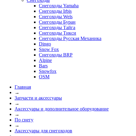
Снегоходы
Снегоходы Yamaha
Снегоходы Irbis
Снегоходы Wels
Снегоходы Буран
Снегоходы Тайга
Снегоходы Тикси
Снегоходы Русская Механика
Dingo
Snow Fox
Снегоходы BRP
Alpine
Bars
Snowfox
OSM
Главная
→
Запчасти и аксессуары
→
Аксессуары и дополнительное оборудование
→
По снегу
→
Аксессуары для снегоходов