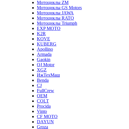
Мотоциклы ZM
Мотоциклы GS Motors
Мотоциклы JAWA
Мотоциклы RATO
Мотоциклы Triumph
EXP MOTO
K2R
KOVE
KUBERG
Apollino
Armada
Gaokin
QJ Motor
XGZ
ИжТехМаш
Benda
CJ
FullCrew
OEM
COLT
Procida
Vinto
CF MOTO
DAYUN
Groza