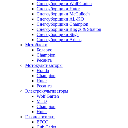
Снегоуборщики Wolf Garten
Снегоуборщики Huter
Снегоуборщики McCulloch
Снегоуборщики AL-KO
Снегоуборщики Champion
Снегоуборщики Briggs & Stratton
Снегоуборщики Stiga
Снегоуборщики Ariens
Мотоблоки
Беларус
Champion
Ресанта
Мотокультиваторы
Honda
Champion
Huter
Ресанта
Электрокультиваторы
Wolf Garten
MTD
Champion
Huter
Газонокосилки
EFCO
Cub Cadet