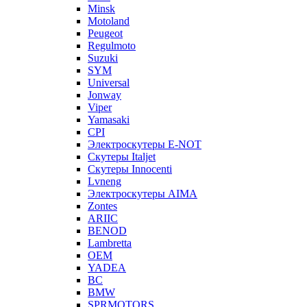
Minsk
Motoland
Peugeot
Regulmoto
Suzuki
SYM
Universal
Jonway
Viper
Yamasaki
CPI
Электроскутеры E-NOT
Скутеры Italjet
Скутеры Innocenti
Lvneng
Электроскутеры AIMA
Zontes
ARIIC
BENOD
Lambretta
OEM
YADEA
BC
BMW
SPRMOTORS