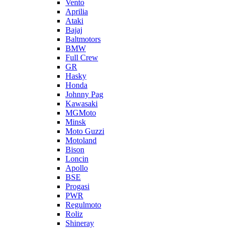
Vento
Aprilia
Ataki
Bajaj
Baltmotors
BMW
Full Crew
GR
Hasky
Honda
Johnny Pag
Kawasaki
MGMoto
Minsk
Moto Guzzi
Motoland
Bison
Loncin
Apollo
BSE
Progasi
PWR
Regulmoto
Roliz
Shineray