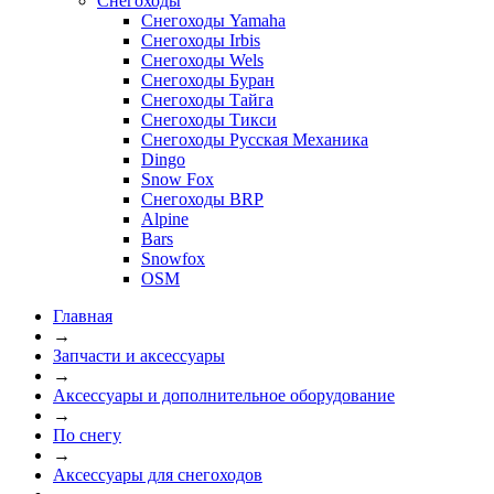
Снегоходы
Снегоходы Yamaha
Снегоходы Irbis
Снегоходы Wels
Снегоходы Буран
Снегоходы Тайга
Снегоходы Тикси
Снегоходы Русская Механика
Dingo
Snow Fox
Снегоходы BRP
Alpine
Bars
Snowfox
OSM
Главная
→
Запчасти и аксессуары
→
Аксессуары и дополнительное оборудование
→
По снегу
→
Аксессуары для снегоходов