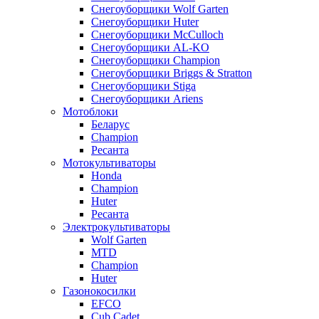
Снегоуборщики Wolf Garten
Снегоуборщики Huter
Снегоуборщики McCulloch
Снегоуборщики AL-KO
Снегоуборщики Champion
Снегоуборщики Briggs & Stratton
Снегоуборщики Stiga
Снегоуборщики Ariens
Мотоблоки
Беларус
Champion
Ресанта
Мотокультиваторы
Honda
Champion
Huter
Ресанта
Электрокультиваторы
Wolf Garten
MTD
Champion
Huter
Газонокосилки
EFCO
Cub Cadet