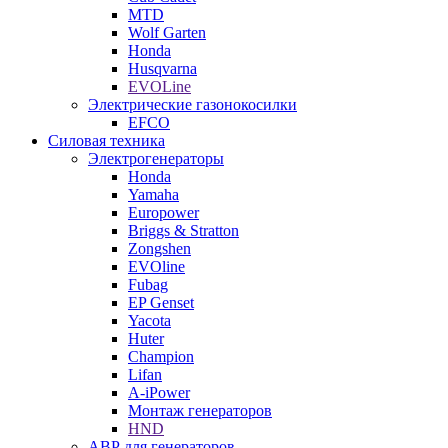
MTD
Wolf Garten
Honda
Husqvarna
EVOLine
Электрические газонокосилки
EFCO
Силовая техника
Электрогенераторы
Honda
Yamaha
Europower
Briggs & Stratton
Zongshen
EVOline
Fubag
EP Genset
Yacota
Huter
Champion
Lifan
A-iPower
Монтаж генераторов
HND
АВР для генераторов