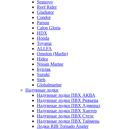
Seanovo
Reef Rider
Gladiator
Condor
Parsun
Calon Gloria
HDX
Honda
Toyama
ALLFA
Omolon (Marlin)
Hidea
Nissan Marine
Бурлак
Suzuki
Stels
Globalmarine
Надувные лодки
Надувные лодки ПВХ АКВА
Надувные лодки ПВХ Ривьера
Надувные лодки ПВХ Адмирал
Надувные лодки ПВХ Хантер
Надувные лодки ПВХ Стелс
Надувные лодки ПВХ Таймень
Лодки RIB Tornado Angler