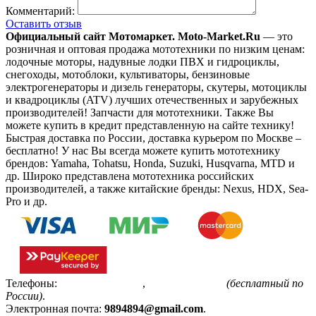
Комментарий:
Оставить отзыв
Официальный сайт Мотомаркет.
Moto-Market.Ru
— это
розничная и оптовая продажа мототехники по низким ценам:
лодочные моторы, надувные лодки ПВХ и гидроциклы,
снегоходы, мотоблоки, культиваторы, бензиновые
электрогенераторы и дизель генераторы, скутеры, мотоциклы
и квадроциклы (ATV) лучших отечественных и зарубежных
производителей! Запчасти для мототехники. Также Вы
можете купить в кредит представленную на сайте технику!
Быстрая доставка по России, доставка курьером по Москве –
бесплатно!
У нас Вы всегда можете купить мототехнику
брендов: Yamaha, Tohatsu, Honda, Suzuki, Husqvarna, MTD и
др. Широко представлена мототехника российских
производителей, а также китайские бренды: Nexus, HDX, Sea-
Pro и др.
Телефоны:
+7(495)799-85-55
,
8(800)511-48-94
(бесплатный по
России)
.
Электронная почта:
9894894@gmail.com
.