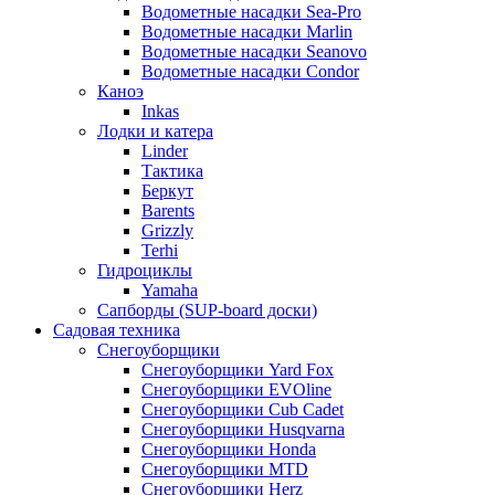
Водометные насадки Sea-Pro
Водометные насадки Marlin
Водометные насадки Seanovo
Водометные насадки Condor
Каноэ
Inkas
Лодки и катера
Linder
Тактика
Беркут
Barents
Grizzly
Terhi
Гидроциклы
Yamaha
Сапборды (SUP-board доски)
Садовая техника
Снегоуборщики
Снегоуборщики Yard Fox
Снегоуборщики EVOline
Снегоуборщики Cub Cadet
Снегоуборщики Husqvarna
Снегоуборщики Honda
Снегоуборщики MTD
Снегоуборщики Herz