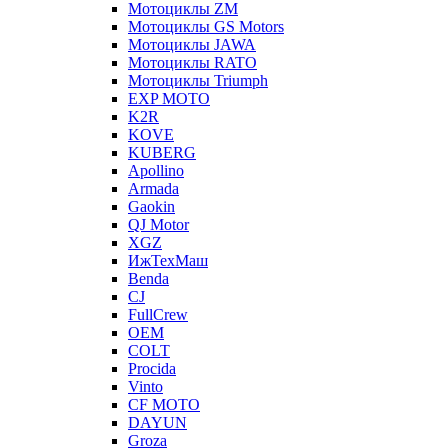
Мотоциклы ZM
Мотоциклы GS Motors
Мотоциклы JAWA
Мотоциклы RATO
Мотоциклы Triumph
EXP MOTO
K2R
KOVE
KUBERG
Apollino
Armada
Gaokin
QJ Motor
XGZ
ИжТехМаш
Benda
CJ
FullCrew
OEM
COLT
Procida
Vinto
CF MOTO
DAYUN
Groza