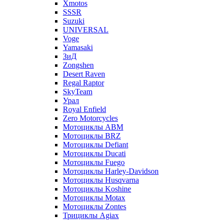
Xmotos
SSSR
Suzuki
UNIVERSAL
Voge
Yamasaki
ЗиД
Zongshen
Desert Raven
Regal Raptor
SkyTeam
Урал
Royal Enfield
Zero Motorcycles
Мотоциклы ABM
Мотоциклы BRZ
Мотоциклы Defiant
Мотоциклы Ducati
Мотоциклы Fuego
Мотоциклы Harley-Davidson
Мотоциклы Husqvarna
Мотоциклы Koshine
Мотоциклы Motax
Мотоциклы Zontes
Трициклы Agiax