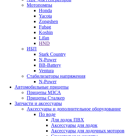
Мотопомпы
Honda
Yacota
Zongshen
Fubag
Koshin
Lifan
HND
ИБП
Stark Country
N-Power
BB-Battery
Ventura
Стабилизаторы напряжения
N-Power
Автомобильные прицепы
Прицепы МЗСА
Прицепы Сталкер
Запчасти и аксессуары
Аксессуары и дополнительное оборудование
По воде
Для лодок ПВХ
Аксессуары для лодок
Аксессуары для лодочных моторов