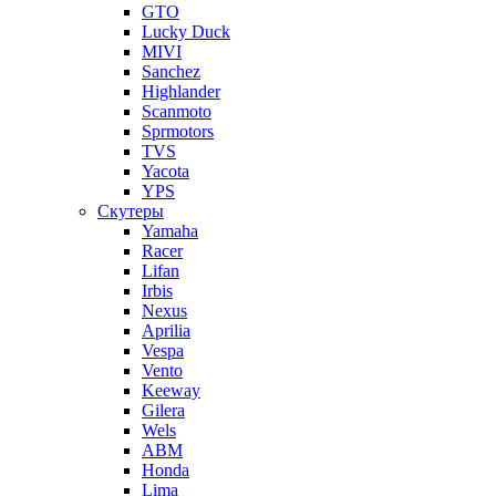
GTO
Lucky Duck
MIVI
Sanchez
Highlander
Scanmoto
Sprmotors
TVS
Yacota
YPS
Скутеры
Yamaha
Racer
Lifan
Irbis
Nexus
Aprilia
Vespa
Vento
Keeway
Gilera
Wels
ABM
Honda
Lima