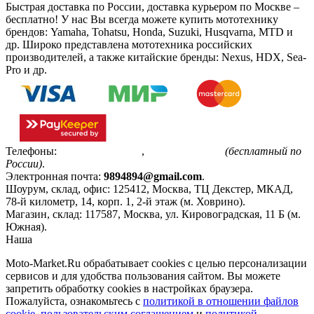
Быстрая доставка по России, доставка курьером по Москве –
бесплатно!
У нас Вы всегда можете купить мототехнику
брендов: Yamaha, Tohatsu, Honda, Suzuki, Husqvarna, MTD и
др. Широко представлена мототехника российских
производителей, а также китайские бренды: Nexus, HDX, Sea-
Pro и др.
Телефоны:
+7(495)799-85-55
,
8(800)511-48-94
(бесплатный по
России)
.
Электронная почта:
9894894@gmail.com
.
Шоурум, склад, офис:
125412
,
Москва
,
ТЦ Декстер, МКАД,
78-й километр, 14, корп. 1, 2-й этаж (м. Ховрино)
.
Магазин, склад:
117587
,
Москва
,
ул. Кировоградская, 11 Б (м.
Южная)
.
Наша
Политика конфиденциальности
Moto-Market.Ru обрабатывает сookies с целью персонализации
сервисов и для удобства пользования сайтом. Вы можете
запретить обработку сookies в настройках браузера.
Пожалуйста, ознакомьтесь с
политикой в отношении файлов
cookie
,
пользовательским соглашением
и
политикой