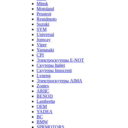
Minsk
Motoland
Peugeot
Regulmoto
Suzuki
SYM
Universal
Jonway
Viper
Yamasaki
CPI
Электроскутеры E-NOT
Скутеры Italjet
Скутеры Innocenti
Lvneng
Электроскутеры AIMA
Zontes
ARIIC
BENOD
Lambretta
OEM
YADEA
BC
BMW
SPRMOTORS