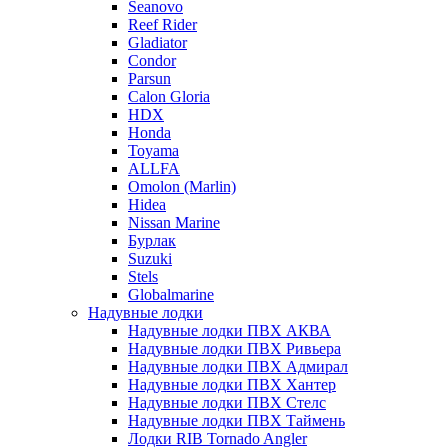
Seanovo
Reef Rider
Gladiator
Condor
Parsun
Calon Gloria
HDX
Honda
Toyama
ALLFA
Omolon (Marlin)
Hidea
Nissan Marine
Бурлак
Suzuki
Stels
Globalmarine
Надувные лодки
Надувные лодки ПВХ АКВА
Надувные лодки ПВХ Ривьера
Надувные лодки ПВХ Адмирал
Надувные лодки ПВХ Хантер
Надувные лодки ПВХ Стелс
Надувные лодки ПВХ Таймень
Лодки RIB Tornado Angler