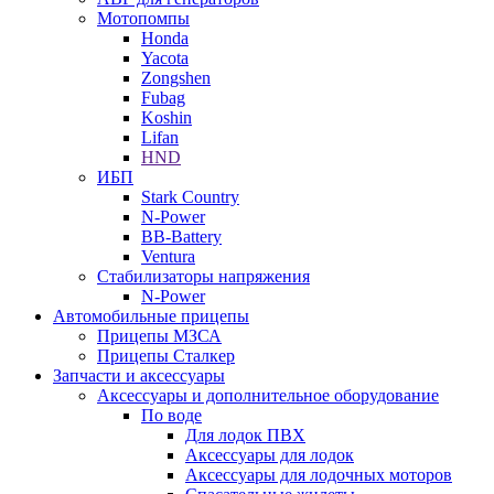
Мотопомпы
Honda
Yacota
Zongshen
Fubag
Koshin
Lifan
HND
ИБП
Stark Country
N-Power
BB-Battery
Ventura
Стабилизаторы напряжения
N-Power
Автомобильные прицепы
Прицепы МЗСА
Прицепы Сталкер
Запчасти и аксессуары
Аксессуары и дополнительное оборудование
По воде
Для лодок ПВХ
Аксессуары для лодок
Аксессуары для лодочных моторов