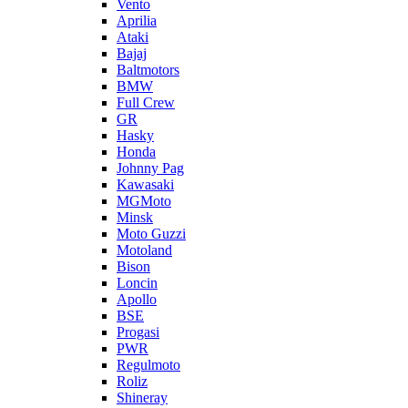
Vento
Aprilia
Ataki
Bajaj
Baltmotors
BMW
Full Crew
GR
Hasky
Honda
Johnny Pag
Kawasaki
MGMoto
Minsk
Moto Guzzi
Motoland
Bison
Loncin
Apollo
BSE
Progasi
PWR
Regulmoto
Roliz
Shineray