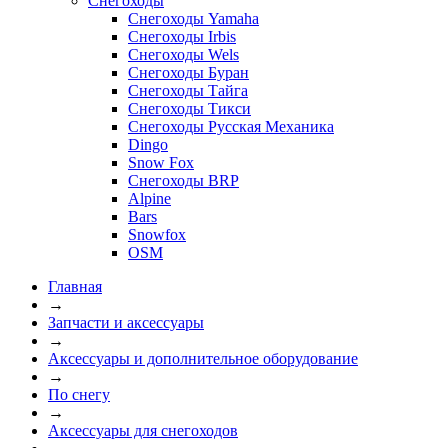
Снегоходы
Снегоходы Yamaha
Снегоходы Irbis
Снегоходы Wels
Снегоходы Буран
Снегоходы Тайга
Снегоходы Тикси
Снегоходы Русская Механика
Dingo
Snow Fox
Снегоходы BRP
Alpine
Bars
Snowfox
OSM
Главная
→
Запчасти и аксессуары
→
Аксессуары и дополнительное оборудование
→
По снегу
→
Аксессуары для снегоходов