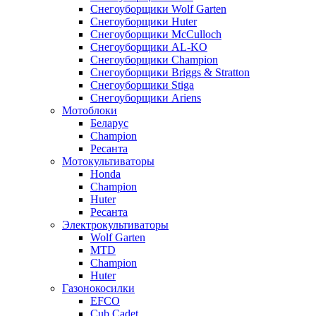
Снегоуборщики Wolf Garten
Снегоуборщики Huter
Снегоуборщики McCulloch
Снегоуборщики AL-KO
Снегоуборщики Champion
Снегоуборщики Briggs & Stratton
Снегоуборщики Stiga
Снегоуборщики Ariens
Мотоблоки
Беларус
Champion
Ресанта
Мотокультиваторы
Honda
Champion
Huter
Ресанта
Электрокультиваторы
Wolf Garten
MTD
Champion
Huter
Газонокосилки
EFCO
Cub Cadet