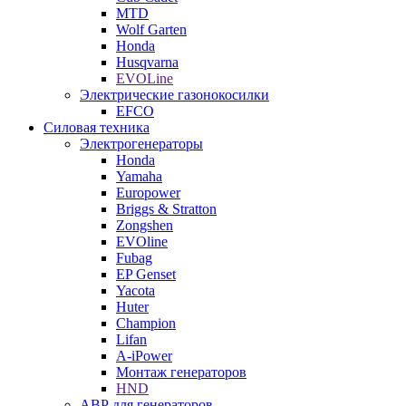
MTD
Wolf Garten
Honda
Husqvarna
EVOLine
Электрические газонокосилки
EFCO
Силовая техника
Электрогенераторы
Honda
Yamaha
Europower
Briggs & Stratton
Zongshen
EVOline
Fubag
EP Genset
Yacota
Huter
Champion
Lifan
A-iPower
Монтаж генераторов
HND
АВР для генераторов