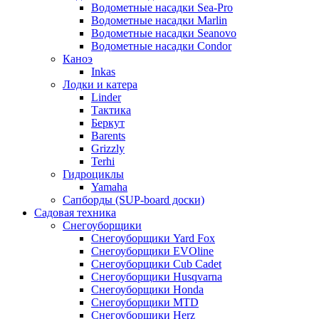
Водометные насадки Sea-Pro
Водометные насадки Marlin
Водометные насадки Seanovo
Водометные насадки Condor
Каноэ
Inkas
Лодки и катера
Linder
Тактика
Беркут
Barents
Grizzly
Terhi
Гидроциклы
Yamaha
Сапборды (SUP-board доски)
Садовая техника
Снегоуборщики
Снегоуборщики Yard Fox
Снегоуборщики EVOline
Снегоуборщики Cub Cadet
Снегоуборщики Husqvarna
Снегоуборщики Honda
Снегоуборщики MTD
Снегоуборщики Herz