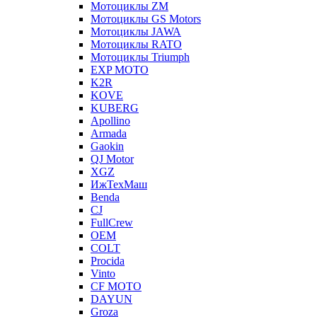
Мотоциклы ZM
Мотоциклы GS Motors
Мотоциклы JAWA
Мотоциклы RATO
Мотоциклы Triumph
EXP MOTO
K2R
KOVE
KUBERG
Apollino
Armada
Gaokin
QJ Motor
XGZ
ИжТехМаш
Benda
CJ
FullCrew
OEM
COLT
Procida
Vinto
CF MOTO
DAYUN
Groza