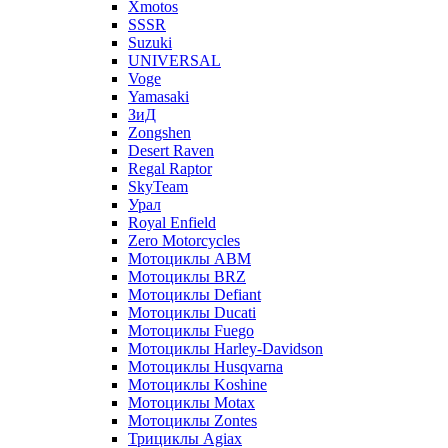
Xmotos
SSSR
Suzuki
UNIVERSAL
Voge
Yamasaki
ЗиД
Zongshen
Desert Raven
Regal Raptor
SkyTeam
Урал
Royal Enfield
Zero Motorcycles
Мотоциклы ABM
Мотоциклы BRZ
Мотоциклы Defiant
Мотоциклы Ducati
Мотоциклы Fuego
Мотоциклы Harley-Davidson
Мотоциклы Husqvarna
Мотоциклы Koshine
Мотоциклы Motax
Мотоциклы Zontes
Трициклы Agiax