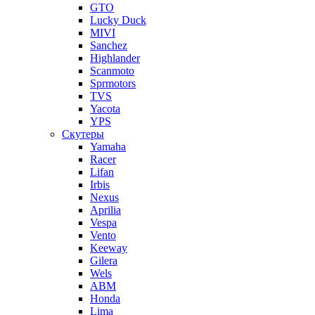
GTO
Lucky Duck
MIVI
Sanchez
Highlander
Scanmoto
Sprmotors
TVS
Yacota
YPS
Скутеры
Yamaha
Racer
Lifan
Irbis
Nexus
Aprilia
Vespa
Vento
Keeway
Gilera
Wels
ABM
Honda
Lima