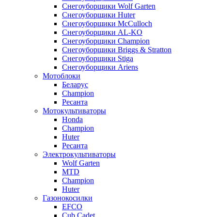
Снегоуборщики Wolf Garten
Снегоуборщики Huter
Снегоуборщики McCulloch
Снегоуборщики AL-KO
Снегоуборщики Champion
Снегоуборщики Briggs & Stratton
Снегоуборщики Stiga
Снегоуборщики Ariens
Мотоблоки
Беларус
Champion
Ресанта
Мотокультиваторы
Honda
Champion
Huter
Ресанта
Электрокультиваторы
Wolf Garten
MTD
Champion
Huter
Газонокосилки
EFCO
Cub Cadet