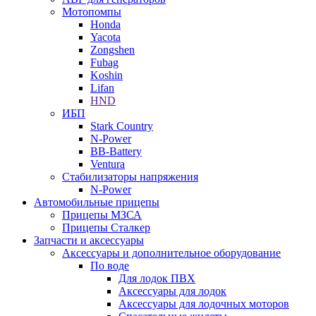
Мотопомпы
Honda
Yacota
Zongshen
Fubag
Koshin
Lifan
HND
ИБП
Stark Country
N-Power
BB-Battery
Ventura
Стабилизаторы напряжения
N-Power
Автомобильные прицепы
Прицепы МЗСА
Прицепы Сталкер
Запчасти и аксессуары
Аксессуары и дополнительное оборудование
По воде
Для лодок ПВХ
Аксессуары для лодок
Аксессуары для лодочных моторов