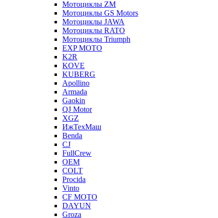
Мотоциклы ZM
Мотоциклы GS Motors
Мотоциклы JAWA
Мотоциклы RATO
Мотоциклы Triumph
EXP MOTO
K2R
KOVE
KUBERG
Apollino
Armada
Gaokin
QJ Motor
XGZ
ИжТехМаш
Benda
CJ
FullCrew
OEM
COLT
Procida
Vinto
CF MOTO
DAYUN
Groza