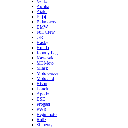
Vento
Aprilia
Ataki
Bajaj
Baltmotors
BMW
Full Crew
GR
Hasky
Honda
Johnny Pag
Kawasaki
MGMoto
Minsk
Moto Guzzi
Motoland
Bison
Loncin
Apollo
BSE
Progasi
PWR
Regulmoto
Roliz
Shineray