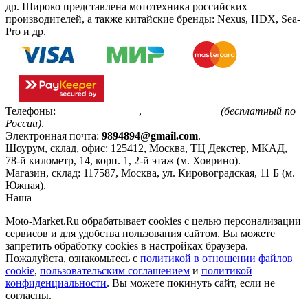
др. Широко представлена мототехника российских
производителей, а также китайские бренды: Nexus, HDX, Sea-
Pro и др.
Телефоны:
+7(495)799-85-55
,
8(800)511-48-94
(бесплатный по
России)
.
Электронная почта:
9894894@gmail.com
.
Шоурум, склад, офис:
125412
,
Москва
,
ТЦ Декстер, МКАД,
78-й километр, 14, корп. 1, 2-й этаж (м. Ховрино)
.
Магазин, склад:
117587
,
Москва
,
ул. Кировоградская, 11 Б (м.
Южная)
.
Наша
Политика конфиденциальности
Moto-Market.Ru обрабатывает сookies с целью персонализации
сервисов и для удобства пользования сайтом. Вы можете
запретить обработку сookies в настройках браузера.
Пожалуйста, ознакомьтесь с
политикой в отношении файлов
cookie
,
пользовательским соглашением
и
политикой
конфиденциальности
. Вы можете покинуть сайт, если не
согласны.