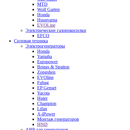
MTD
Wolf Garten
Honda
Husqvarna
EVOLine
Электрические газонокосилки
EFCO
Силовая техника
Электрогенераторы
Honda
Yamaha
Europower
Briggs & Stratton
Zongshen
EVOline
Fubag
EP Genset
Yacota
Huter
Champion
Lifan
A-iPower
Монтаж генераторов
HND
АВР для генераторов