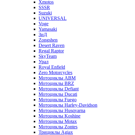
Xmotos
SSSR
Suzuki
UNIVERSAL
Voge
Yamasaki
ЗиД
Zongshen
Desert Raven
Regal Raptor
SkyTeam
Урал
Royal Enfield
Zero Motorcycles
Мотоциклы ABM
Мотоциклы BRZ
Мотоциклы Defiant
Мотоциклы Ducati
Мотоциклы Fuego
Мотоциклы Harley-Davidson
Мотоциклы Husqvarna
Мотоциклы Koshine
Мотоциклы Motax
Мотоциклы Zontes
Трициклы Agiax