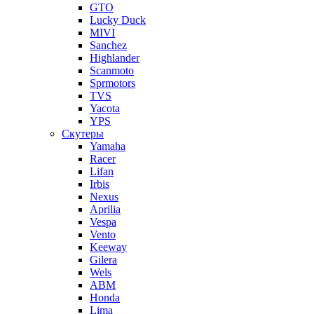
GTO
Lucky Duck
MIVI
Sanchez
Highlander
Scanmoto
Sprmotors
TVS
Yacota
YPS
Скутеры
Yamaha
Racer
Lifan
Irbis
Nexus
Aprilia
Vespa
Vento
Keeway
Gilera
Wels
ABM
Honda
Lima