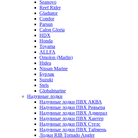
Seanovo
Reef Rider
Gladiator
Condor
Parsun
Calon Gloria
HDX
Honda
Toyama
ALLFA
Omolon (Marlin)
Hidea
Nissan Marine
Бурлак
Suzuki
Stels
Globalmarine
Надувные лодки
Надувные лодки ПВХ АКВА
Надувные лодки ПВХ Ривьера
Надувные лодки ПВХ Адмирал
Надувные лодки ПВХ Хантер
Надувные лодки ПВХ Стелс
Надувные лодки ПВХ Таймень
Лодки RIB Tornado Angler