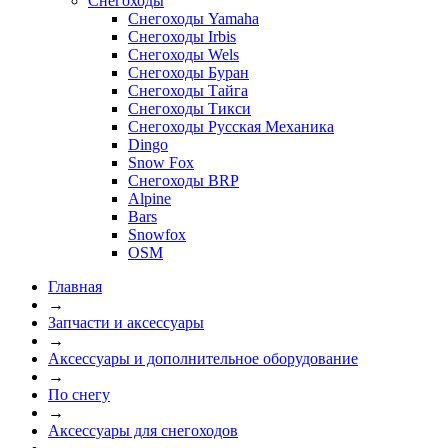
Снегоходы
Снегоходы Yamaha
Снегоходы Irbis
Снегоходы Wels
Снегоходы Буран
Снегоходы Тайга
Снегоходы Тикси
Снегоходы Русская Механика
Dingo
Snow Fox
Снегоходы BRP
Alpine
Bars
Snowfox
OSM
Главная
→
Запчасти и аксессуары
→
Аксессуары и дополнительное оборудование
→
По снегу
→
Аксессуары для снегоходов