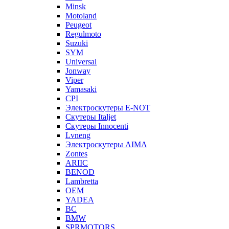
Minsk
Motoland
Peugeot
Regulmoto
Suzuki
SYM
Universal
Jonway
Viper
Yamasaki
CPI
Электроскутеры E-NOT
Скутеры Italjet
Скутеры Innocenti
Lvneng
Электроскутеры AIMA
Zontes
ARIIC
BENOD
Lambretta
OEM
YADEA
BC
BMW
SPRMOTORS