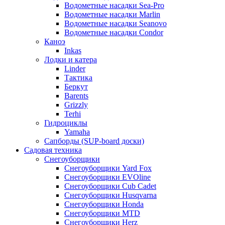
Водометные насадки Sea-Pro
Водометные насадки Marlin
Водометные насадки Seanovo
Водометные насадки Condor
Каноэ
Inkas
Лодки и катера
Linder
Тактика
Беркут
Barents
Grizzly
Terhi
Гидроциклы
Yamaha
Сапборды (SUP-board доски)
Садовая техника
Снегоуборщики
Снегоуборщики Yard Fox
Снегоуборщики EVOline
Снегоуборщики Cub Cadet
Снегоуборщики Husqvarna
Снегоуборщики Honda
Снегоуборщики MTD
Снегоуборщики Herz